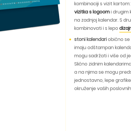
kombinaciji s vizit kartom:
vizitka s logoom
i drugim 
na zadnjoj kalendar. S dr
kombinovati i s lepo
diza
stoni kalendari
obično se r
imaju odštampan kalendar
mogu sadržati i više od j
Slično zidnim kalendarima
a na njima se mogu predsta
jednostavno, lepe grafike
okruženje vaših poslovnih p