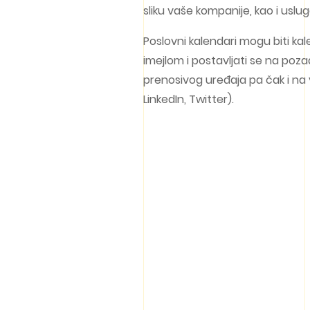
sliku vaše kompanije, kao i uslug
Poslovni kalendari mogu biti kal
imejlom i postavljati se na poz
prenosivog uređaja pa čak i na
LinkedIn, Twitter).