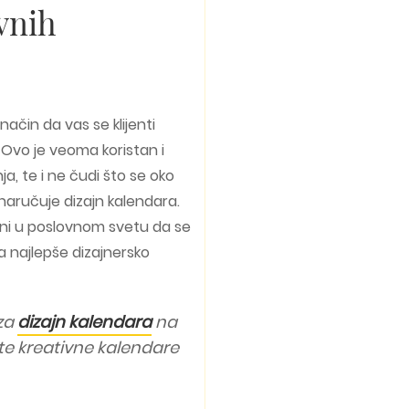
vnih
način da vas se klijenti
 Ovo je veoma koristan i
a, te i ne čudi što se oko
naručuje dizajn kalendara.
utni u poslovnom svetu da se
a najlepše dizajnersko
 za
dizajn kalendara
na
te kreativne kalendare