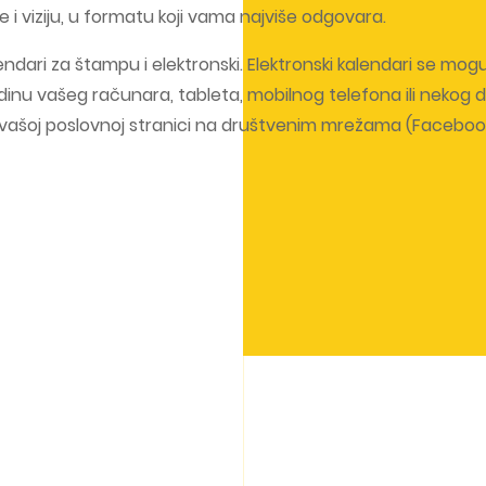
e i viziju, u formatu koji vama najviše odgovara.
endari za štampu i elektronski. Elektronski kalendari se mogu
adinu vašeg računara, tableta, mobilnog telefona ili nekog
 vašoj poslovnoj stranici na društvenim mrežama (Faceboo