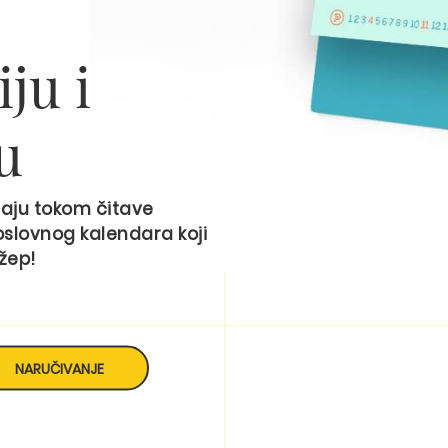
ju i
u
ećaju tokom čitave
oslovnog kalendara koji
džep!
NARUČIVANJE