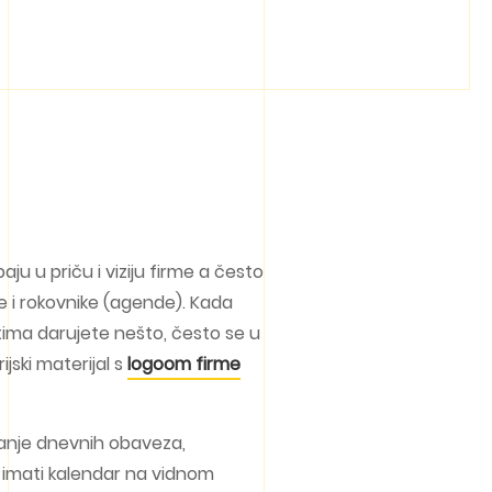
aju u priču i viziju firme a često
le i rokovnike (agende). Kada
ntima darujete nešto, često se u
jski materijal s
logoom firme
ranje dnevnih obaveza,
o imati kalendar na vidnom