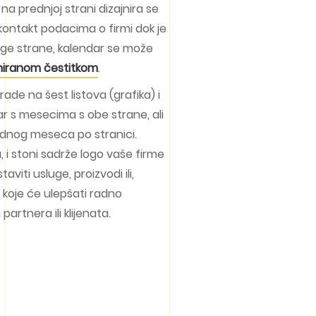
 na prednjoj strani dizajnira se
kontakt podacima o firmi dok je
uge strane, kalendar se može
jniranom čestitkom
.
ade na šest listova (grafika) i
 s mesecima s obe strane, ali
ednog meseca po stranici.
, i stoni sadrže logo vaše firme
viti usluge, proizvodi ili,
 koje će ulepšati radno
artnera ili klijenata.