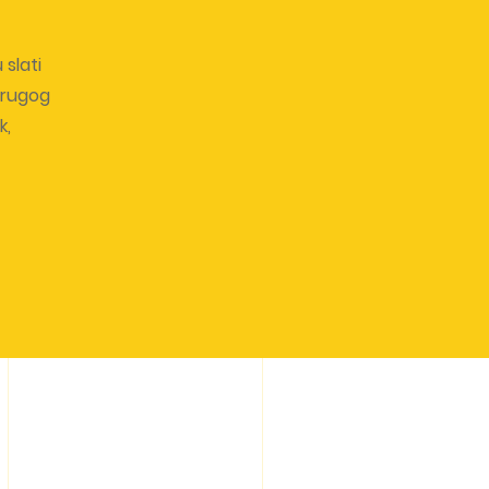
 slati
 drugog
k,