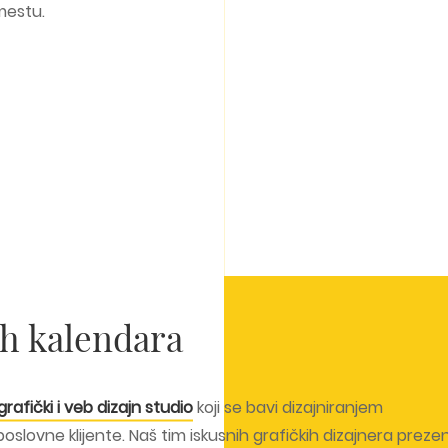
mestu.
ih kalendara
grafički i veb dizajn studio
koji se bavi dizajniranjem
slovne klijente. Naš tim iskusnih grafičkih dizajnera preze