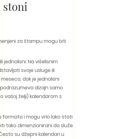
 stoni
menjeni za štampu mogu biti
ili jednolisni. Na višelisnim
avljati svoje usluge ili
 meseca, dok je jednolisni
i podrazumeva dizajn samo
o vašoj želji) kalendarom s
 formata i mogu vrlo lako stati
iti tako dimenzionirani da služe
 Često su džepni kalendari u