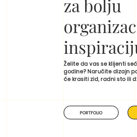
za bolju
organizaci
inspiracij
Želite da vas se klijenti s
godine? Naručite dizajn p
će krasiti zid, radni sto ili 
PORTFOLIO