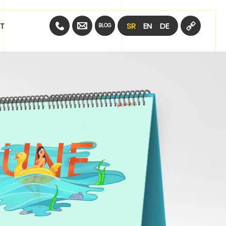
SR
EN
DE
T
BLOG