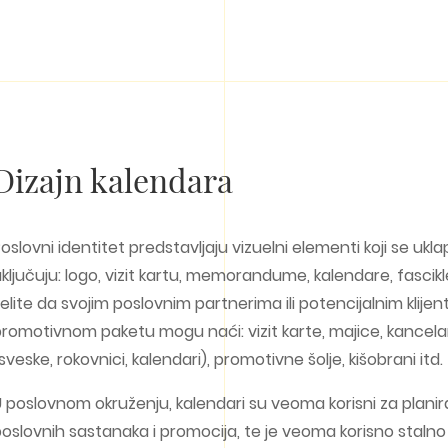
Dizajn kalendara
oslovni identitet predstavljaju vizuelni elementi koji se uklap
ključuju: logo, vizit kartu, memorandume, kalendare, fascik
elite da svojim poslovnim partnerima ili potencijalnim klije
romotivnom paketu mogu naći: vizit karte, majice, kancelari
sveske, rokovnici, kalendari), promotivne šolje, kišobrani itd.
 poslovnom okruženju, kalendari su veoma korisni za plani
oslovnih sastanaka i promocija, te je veoma korisno staln