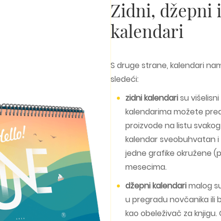
Zidni, džepni i
kalendari
S druge strane, kalendari na
sledeći:
zidni kalendari
su višelisni 
kalendarima možete predst
proizvode na listu svakog
kalendar sveobuhvatan 
jedne grafike okružene (p
mesecima.
džepni kalendari
malog su
u pregradu novčanika ili b
kao obeleživač za knjigu.