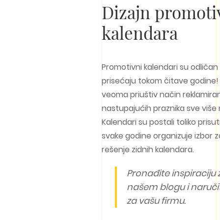
Dizajn promoti
kalendara
Promotivni kalendari su odličan 
prisećaju tokom čitave godine!
veoma priuštiv način reklamiranj
nastupajućih praznika sve više 
Kalendari su postali toliko pris
svake godine organizuje izbor z
rešenje zidnih kalendara.
Pronađite inspiraciju
našem blogu i naruči
za vašu firmu.