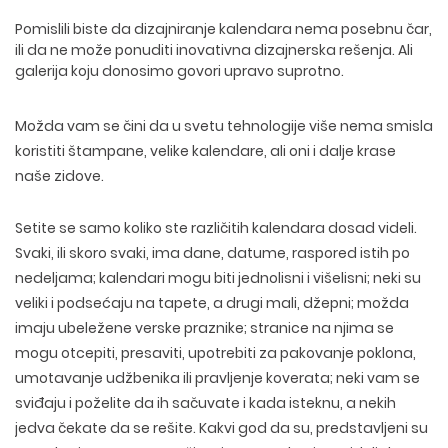
Pomislili biste da dizajniranje kalendara nema posebnu čar,
ili da ne može ponuditi inovativna dizajnerska rešenja. Ali
galerija koju donosimo govori upravo suprotno.
Možda vam se čini da u svetu tehnologije više nema smisla
koristiti štampane, velike kalendare, ali oni i dalje krase
naše zidove.
Setite se samo koliko ste različitih kalendara dosad videli.
Svaki, ili skoro svaki, ima dane, datume, raspored istih po
nedeljama; kalendari mogu biti jednolisni i višelisni; neki su
veliki i podsećaju na tapete, a drugi mali, džepni; možda
imaju ubeležene verske praznike; stranice na njima se
mogu otcepiti, presaviti, upotrebiti za pakovanje poklona,
umotavanje udžbenika ili pravljenje koverata; neki vam se
sviđaju i poželite da ih sačuvate i kada isteknu, a nekih
jedva čekate da se rešite. Kakvi god da su, predstavljeni su