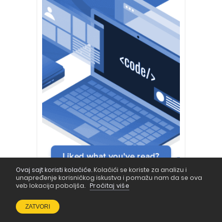
Ovaj sajt koristi kolačiće.
Kolačići se koriste za analizu i
unapređenje korisničkog iskustva i pomažu nam da se ova
veb lokacija poboljša.
Pročitaj više
ZATVORI