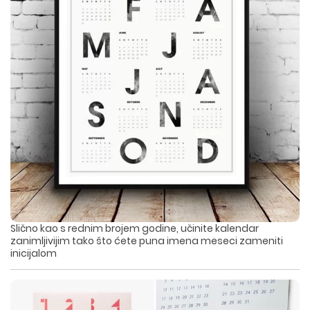
Slično kao s rednim brojem godine, učinite kalendar
zanimljivijim tako što ćete puna imena meseci zameniti
inicijalom