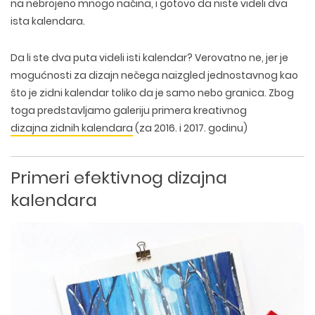
na nebrojeno mnogo načina, i gotovo da niste videli dva
ista kalendara.
Da li ste dva puta videli isti kalendar? Verovatno ne, jer je
mogućnosti za dizajn nečega naizgled jednostavnog kao
što je zidni kalendar toliko da je samo nebo granica. Zbog
toga predstavljamo galeriju primera kreativnog
dizajna zidnih kalendara
(za 2016. i 2017. godinu)
Primeri efektivnog dizajna
kalendara