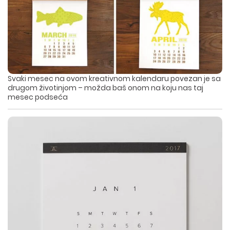
Svaki mesec na ovom kreativnom kalendaru povezan je sa
drugom životinjom – možda baš onom na koju nas taj
mesec podseća