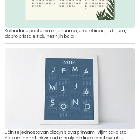
DIZAJN ETIKETA I AMBALAZE
WEB DEVELOPMENT
COPYWRITING
ILUSTRACIJE
WEB I GRAFIČKI DIZAJN
DRUŠTVENE MREŽE
DIGITALNI MARKETING
Kalendar u pastelnim nijansama, u kombinaciji s biljem,
dobro pristaje zidu nežnijih boja
Učinite jednostavan dizajn slova primamljivijim tako što
ćete im dodati okvire od izlomljenih linija i postaviti ih u