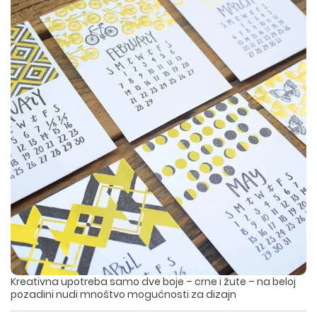
Kreativna upotreba samo dve boje – crne i žute – na beloj
pozadini nudi mnoštvo mogućnosti za dizajn