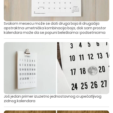
Svakom mesecu može se dati druga boja ili drugačija
apstraktna umetnička kombinacija boja, dok sam prostor
kalendara može da se popuni beleškama i podsetnicima
Još jedan primer izuzetno jednostavnog a upečatljivog
zidnog kalendara