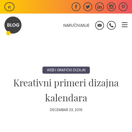
Skip
«
to
content
NARUČIVANJE
WEB I GRAFIČKI DIZAJN
Kreativni primeri dizajna
kalendara
DECEMBAR 23, 2016