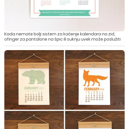
Kada nemate bolji sistem za kačenje kalendara na zid,
ofinger za pantalone na špic ili suknju uvek može poslužiti