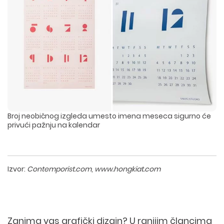
Broj neobičnog izgleda umesto imena meseca sigurno će
privući pažnju na kalendar
Izvor:
Contemporist.com
,
www.hongkiat.com
Zanima vas grafički dizajn? U ranijim člancima