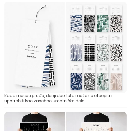
Kada mesec prođe, donji deo lista može se otcepiti i
upotrebiti kao zasebno umetničko delo