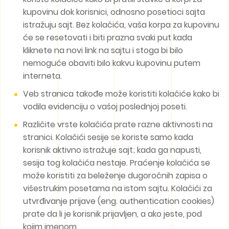
kupovinu dok korisnici, odnosno posetioci sajta
istražuju sajt. Bez kolačića, vaša korpa za kupovinu
će se resetovati i biti prazna svaki put kada
kliknete na novi link na sajtu i stoga bi bilo
nemoguće obaviti bilo kakvu kupovinu putem
interneta.
Veb stranica takođe može koristiti kolačiće kako bi
vodila evidenciju o vašoj poslednjoj poseti.
Različite vrste kolačića prate razne aktivnosti na
stranici. Kolačići sesije se koriste samo kada
korisnik aktivno istražuje sajt; kada ga napusti,
sesija tog kolačića nestaje. Praćenje kolačića se
može koristiti za beleženje dugoročnih zapisa o
višestrukim posetama na istom sajtu. Kolačići za
utvrđivanje prijave (eng. authentication cookies)
prate da li je korisnik prijavljen, a ako jeste, pod
kojim imenom.