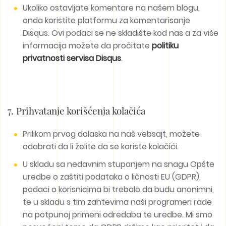
Ukoliko ostavljate komentare na našem blogu,
onda koristite platformu za komentarisanje
Disqus. Ovi podaci se ne skladište kod nas a za više
informacija možete da pročitate
politiku
privatnosti servisa Disqus
.
7. Prihvatanje korišćenja kolačića
Prilikom prvog dolaska na naš vebsajt, možete
odabrati da li želite da se koriste kolačići.
U skladu sa nedavnim stupanjem na snagu Opšte
uredbe o zaštiti podataka o ličnosti EU (GDPR),
podaci o korisnicima bi trebalo da budu anonimni,
te u skladu s tim zahtevima naši programeri rade
na potpunoj primeni odredaba te uredbe. Mi smo