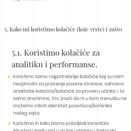
5. Kako mi koristimo kolačiće (koje vrste) i zašto
5.1. Koristimo kolačiće za
analitiku i performanse.
Koristimo samo najpotrebnije kolačiće koji su nam
neophodni za praćenje posete stranice, odnosno
analitičke kolačiće/kolačiće za proveru učinka, i to
samo anonimno, što znači da ni u kom trenutku ne
možemo otkriti identitet posetioca/korisnika
našeg sajta.
Koristimo ih kako bismo poboljšali korisničko
iskustvo i imali uvid u to koju stranicu treba da