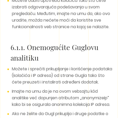
Možete odbiti upotrebu kolačića tako što ćete
izabrati odgovarajuća podešavanja u svom
pregledaču. Međutim, imajte na umu da, ako ovo
uradite, možda nećete moći da koristite sve
funkcionalnosti veb stranice na kojoj se nalazite.
6.1.1. Onemogućite Guglovu
analitiku
Možete i sprečiti prikupljanje i korišćenje podataka
(kolačića i IP adresa) od strane Gugla tako što
ćete preuzeti i instalirati određeni dodatak.
Imajte na umu da je na ovom vebsajtu kôd
analitike već dopunjen atributom „anonymizeIp”
kako bi se osigurala anonimna kolekcija IP adresa.
Ako ne želite da Gugl prikuplja i druge podatke o