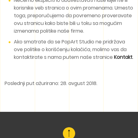
Nećemo eksplicitno obaveštavati naše klijente ili
korisnike veb stranica o ovim promenama. Umesto
toga, preporučujemo da povremeno proveravate
ovu stranicu kako biste bili u toku sa mogućim
izmenama politike naše firme.
Ako smatrate da se PopArt Studio ne pridržava
ove politike o korišćenju kolačića, molimo vas da
kontaktirate s nama putem naše stranice
Kontakt
.
Poslednji put ažurirano: 28. avgust 2018.