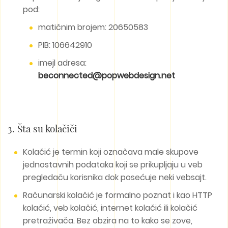
pod:
matičnim brojem: 20650583
PIB: 106642910
imejl adresa:
beconnected@popwebdesign.net
3. Šta su kolačiči
Kolačić je termin koji označava male skupove
jednostavnih podataka koji se prikupljaju u veb
pregledaču korisnika dok posećuje neki vebsajt.
Računarski kolačić je formalno poznat i kao HTTP
kolačić, veb kolačić, internet kolačić ili kolačić
pretraživača. Bez obzira na to kako se zove,