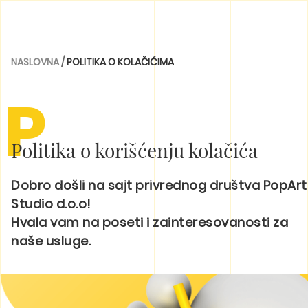
NASLOVNA
/
POLITIKA O KOLAČIĆIMA
P
Politika o korišćenju kolačića
Dobro došli na sajt privrednog društva PopArt
Studio d.o.o!
Hvala vam na poseti i zainteresovanosti za
naše usluge.