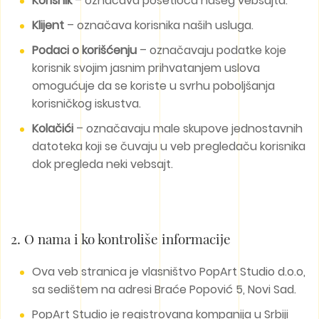
Korisnik
– označava posetioca našeg vebsajta.
Klijent
– označava korisnika naših usluga.
Podaci o korišćenju
– označavaju podatke koje
korisnik svojim jasnim prihvatanjem uslova
omogućuje da se koriste u svrhu poboljšanja
korisničkog iskustva.
Kolačići
– označavaju male skupove jednostavnih
datoteka koji se čuvaju u veb pregledaču korisnika
dok pregleda neki vebsajt.
2. O nama i ko kontroliše informacije
Ova veb stranica je vlasništvo PopArt Studio d.o.o,
sa sedištem na adresi Braće Popović 5, Novi Sad.
PopArt Studio je registrovana kompanija u Srbiji