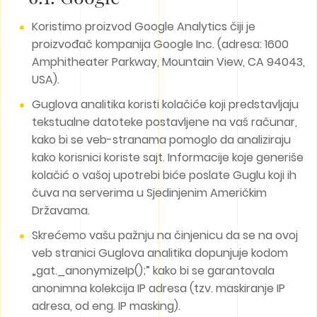
Koristimo proizvod Google Analytics čiji je
proizvođač kompanija Google Inc. (adresa: 1600
Amphitheater Parkway, Mountain View, CA 94043,
USA).
Guglova analitika koristi kolačiće koji predstavljaju
tekstualne datoteke postavljene na vaš računar,
kako bi se veb-stranama pomoglo da analiziraju
kako korisnici koriste sajt. Informacije koje generiše
kolačić o vašoj upotrebi biće poslate Guglu koji ih
čuva na serverima u Sjedinjenim Američkim
Državama.
Skrećemo vašu pažnju na činjenicu da se na ovoj
veb stranici Guglova analitika dopunjuje kodom
„gat._anonymizeIp();” kako bi se garantovala
anonimna kolekcija IP adresa (tzv. maskiranje IP
adresa, od eng. IP masking).