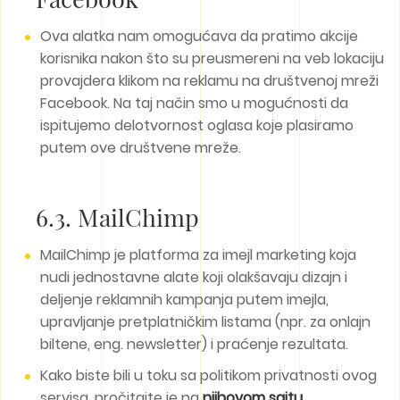
Ova alatka nam omogućava da pratimo akcije
korisnika nakon što su preusmereni na veb lokaciju
provajdera klikom na reklamu na društvenoj mreži
Facebook. Na taj način smo u mogućnosti da
ispitujemo delotvornost oglasa koje plasiramo
putem ove društvene mreže.
6.3. MailChimp
MailChimp je platforma za imejl marketing koja
nudi jednostavne alate koji olakšavaju dizajn i
deljenje reklamnih kampanja putem imejla,
upravljanje pretplatničkim listama (npr. za onlajn
biltene, eng. newsletter) i praćenje rezultata.
Kako biste bili u toku sa politikom privatnosti ovog
servisa, pročitajte je na
njihovom sajtu
.