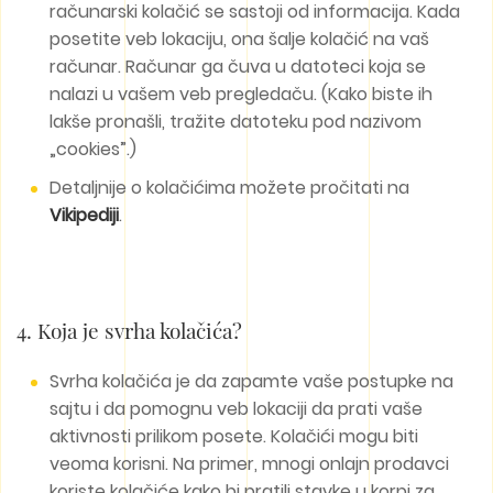
računarski kolačić se sastoji od informacija. Kada
posetite veb lokaciju, ona šalje kolačić na vaš
računar. Računar ga čuva u datoteci koja se
nalazi u vašem veb pregledaču. (Kako biste ih
lakše pronašli, tražite datoteku pod nazivom
„cookies”.)
Detaljnije o kolačićima možete pročitati na
Vikipediji
.
4. Koja je svrha kolačića?
Svrha kolačića je da zapamte vaše postupke na
sajtu i da pomognu veb lokaciji da prati vaše
aktivnosti prilikom posete. Kolačići mogu biti
veoma korisni. Na primer, mnogi onlajn prodavci
koriste kolačiće kako bi pratili stavke u korpi za