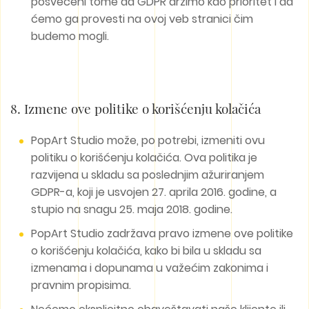
posvećeni tome da GDPR držimo kao prioritet i da
ćemo ga provesti na ovoj veb stranici čim
budemo mogli.
8. Izmene ove politike o korišćenju kolačića
PopArt Studio može, po potrebi, izmeniti ovu
politiku o korišćenju kolačića. Ova politika je
razvijena u skladu sa poslednjim ažuriranjem
GDPR-a, koji je usvojen 27. aprila 2016. godine, a
stupio na snagu 25. maja 2018. godine.
PopArt Studio zadržava pravo izmene ove politike
o korišćenju kolačića, kako bi bila u skladu sa
izmenama i dopunama u važećim zakonima i
pravnim propisima.