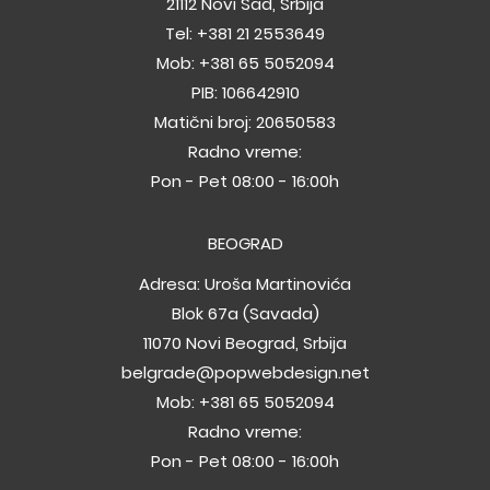
21112 Novi Sad, Srbija
Tel:
+381 21 2553649
Mob:
+381 65 5052094
PIB: 106642910
Matični broj: 20650583
Radno vreme:
Pon - Pet 08:00 - 16:00h
BEOGRAD
Adresa: Uroša Martinovića
Blok 67a (Savada)
11070 Novi Beograd, Srbija
belgrade@popwebdesign.net
Mob:
+381 65 5052094
Radno vreme:
Pon - Pet 08:00 - 16:00h