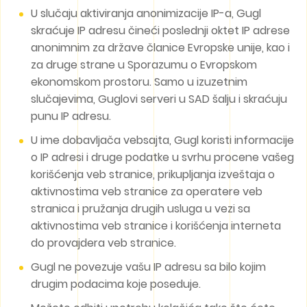
U slučaju aktiviranja anonimizacije IP-a, Gugl
skraćuje IP adresu čineći poslednji oktet IP adrese
anonimnim za države članice Evropske unije, kao i
za druge strane u Sporazumu o Evropskom
ekonomskom prostoru. Samo u izuzetnim
slučajevima, Guglovi serveri u SAD šalju i skraćuju
punu IP adresu.
U ime dobavljača vebsajta, Gugl koristi informacije
o IP adresi i druge podatke u svrhu procene vašeg
korišćenja veb stranice, prikupljanja izveštaja o
aktivnostima veb stranice za operatere veb
stranica i pružanja drugih usluga u vezi sa
aktivnostima veb stranice i korišćenja interneta
do provajdera veb stranice.
Gugl ne povezuje vašu IP adresu sa bilo kojim
drugim podacima koje poseduje.