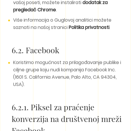
vašoj poseti, možete instalirati
dodatak za
pregledač Chrome
.
Više informacija o Guglovoj analitici možete
saznati na našoj stranici
Politika privatnosti
.
6.2. Facebook
Koristimo mogućnost za prilagođavanje publike i
ciljne grupe koju nudi kompanija Facebook Inc.
(1601 S. California Avenue, Palo Alto, CA 94304,
USA).
6.2.1. Piksel za praćenje
konverzija na društvenoj mreži
Facebook