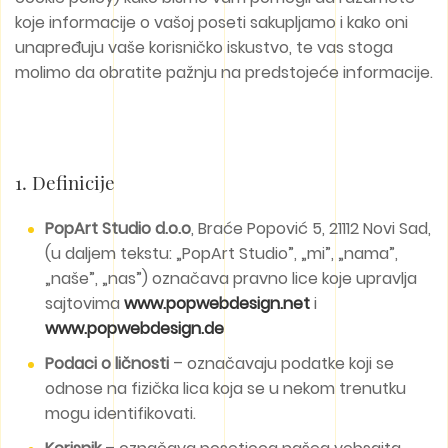
koje informacije o vašoj poseti sakupljamo i kako oni
unapređuju vaše korisničko iskustvo, te vas stoga
molimo da obratite pažnju na predstojeće informacije.
1. Definicije
PopArt Studio d.o.o
, Braće Popović 5, 21112 Novi Sad,
(u daljem tekstu: „PopArt Studio”, „mi”, „nama”,
„naše”, „nas”) označava pravno lice koje upravlja
sajtovima
www.popwebdesign.net
i
www.popwebdesign.de
Podaci o ličnosti
– označavaju podatke koji se
odnose na fizička lica koja se u nekom trenutku
mogu identifikovati.