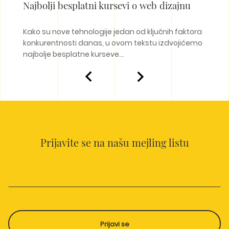
Najbolji besplatni kursevi o web dizajnu
Zaš
Kako su nove tehnologije jedan od ključnih faktora
S r
o bi
konkurentnosti danas, u ovom tekstu izdvojićemo
kao 
najbolje besplatne kurseve...
Prijavite se na našu mejling listu
Prijavi se