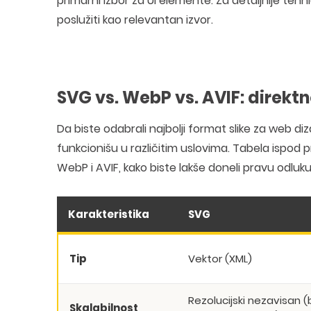
primarni izbor za UI elemente. Za detaljnije tehn
poslužiti kao relevantan izvor.
SVG vs. WebP vs. AVIF: direkt
Da biste odabrali najbolji format slike za web di
funkcionišu u različitim uslovima. Tabela ispod 
WebP i AVIF, kako biste lakše doneli pravu odluku
Karakteristika
SVG
Tip
Vektor (XML)
Rezolucijski nezavisan 
Skalabilnost