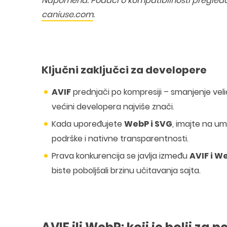
Napomena: Podaci o kompatibilnosti pregled
caniuse.com
.
Ključni zaključci za developere
AVIF
prednjači po kompresiji – smanjenje veli
većini developera najviše znači.
Kada upoređujete
WebP i SVG
, imajte na um
podrške i nativne transparentnosti.
Prava konkurencija se javlja između
AVIF i W
biste poboljšali brzinu učitavanja sajta.