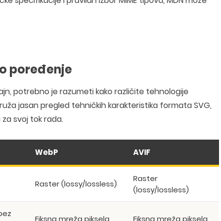
ičke specifikacije i pravilan izbor MIME tipova, MDN može
no poređenje
zajn, potrebno je razumeti kako različite tehnologije
pruža jasan pregled tehničkih karakteristika formata SVG,
 za svoj tok rada.
WebP
AVIF
Raster
Raster (lossy/lossless)
(lossy/lossless)
(bez
Fiksna mreža piksela
Fiksna mreža piksela