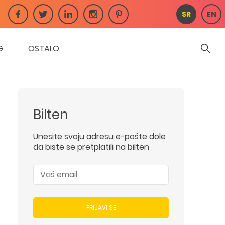
SR
EN
G
OSTALO
Bilten
Unesite svoju adresu e-pošte dole
da biste se pretplatili na bilten
PRIJAVI SE