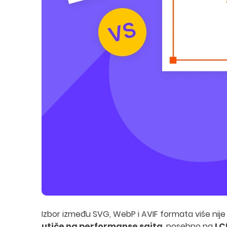
Izbor između SVG, WebP i AVIF formata više nije 
utiče na performanse sajta
, posebno na
LC