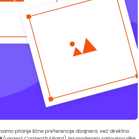
samo pitanje lične preferencije dizajnera, već direktno
P
(Largest Contentful Paint)
. Na modernim sajtovima slike