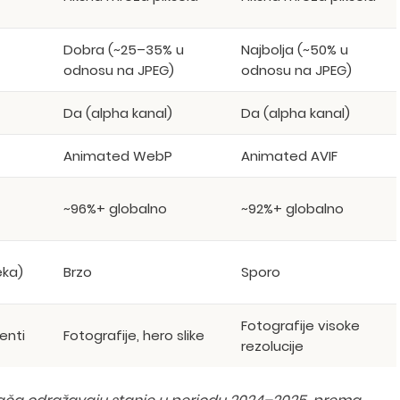
Dobra (~25–35% u
Najbolja (~50% u
odnosu na JPEG)
odnosu na JPEG)
Da (alpha kanal)
Da (alpha kanal)
Animated WebP
Animated AVIF
~96%+ globalno
~92%+ globalno
eka)
Brzo
Sporo
Fotografije visoke
menti
Fotografije, hero slike
rezolucije