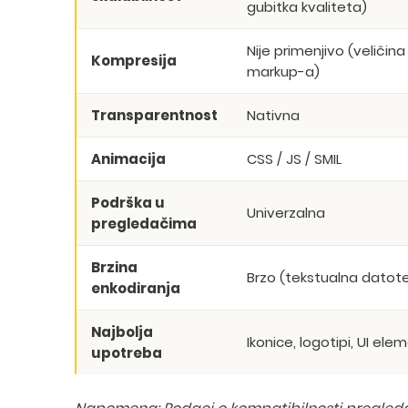
gubitka kvaliteta)
Nije primenjivo (veličina
Kompresija
markup-a)
Transparentnost
Nativna
Animacija
CSS / JS / SMIL
Podrška u
Univerzalna
pregledačima
Brzina
Brzo (tekstualna datot
enkodiranja
Najbolja
Ikonice, logotipi, UI ele
upotreba