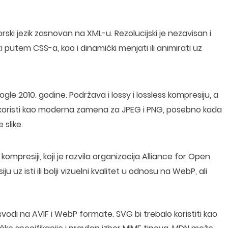
ski jezik zasnovan na XML-u. Rezolucijski je nezavisan i
 putem CSS-a, kao i dinamički menjati ili animirati uz
gle 2010. godine. Podržava i lossy i lossless kompresiju, a
 koristi kao moderna zamena za JPEG i PNG, posebno kada
 slike.
ompresiji, koji je razvila organizacija Alliance for Open
 uz isti ili bolji vizuelni kvalitet u odnosu na WebP, ali
vodi na AVIF i WebP formate. SVG bi trebalo koristiti kao