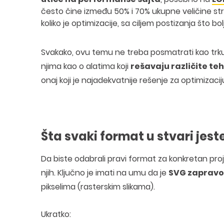
često čine između 50% i 70% ukupne veličine stra
koliko je optimizacije, sa ciljem postizanja što b
Svakako, ovu temu ne treba posmatrati kao trku u 
njima kao o alatima koji
rešavaju različite te
onaj koji je najadekvatnije rešenje za optimizaci
Šta svaki format u stvari jeste
Da biste odabrali pravi format za konkretan pro
njih. Ključno je imati na umu da je
SVG zapravo 
pikselima (rasterskim slikama).
Ukratko: