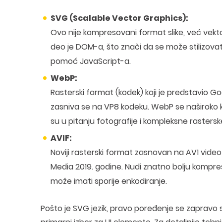
SVG (Scalable Vector Graphics):
Ovo nije kompresovani format slike, već vektor
deo je DOM-a, što znači da se može stilizovati
pomoć JavaScript-a.
WebP:
Rasterski format (kodek) koji je predstavio Goo
zasniva se na VP8 kodeku. WebP se naširoko
su u pitanju fotografije i kompleksne rasterske
AVIF:
Noviji rasterski format zasnovan na AV1 video k
Media 2019. godine. Nudi znatno bolju kompresiju
može imati sporije enkodiranje.
Pošto je SVG jezik, pravo poređenje se zapravo s