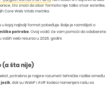
nice, što znači da izbor formata nije toliko stvar estetike,
oljih Core Web Vitals metrika.
kojoj najbolji format pobeđuje. Bolje je razmišljati o
hničke potrebe
. Ovaj vodič će vam pomoći da odaberete
ju vaših web resursa u 2026. godini.
 (a šta nije)
jekat, potrebno je najpre razumeti tehničke razlike između
jezik
, dok su WebP i AVIF kodeci namenjeni radu sa