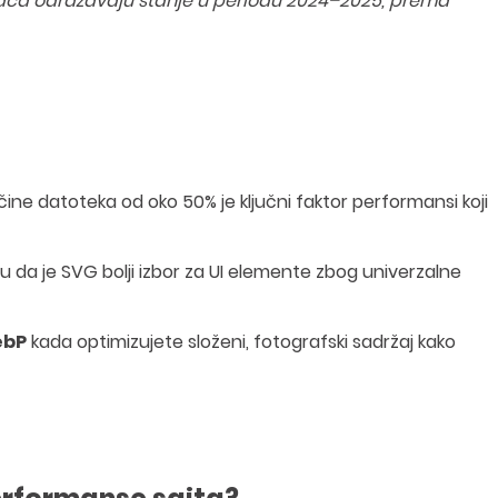
ača odražavaju stanje u periodu 2024–2025, prema
čine datoteka od oko 50% je ključni faktor performansi koji
u da je SVG bolji izbor za UI elemente zbog univerzalne
ebP
kada optimizujete složeni, fotografski sadržaj kako