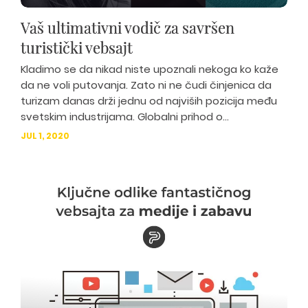
Vaš ultimativni vodič za savršen
turistički vebsajt
Kladimo se da nikad niste upoznali nekoga ko kaže
da ne voli putovanja. Zato ni ne čudi činjenica da
turizam danas drži jednu od najviših pozicija među
svetskim industrijama. Globalni prihod o...
JUL 1, 2020