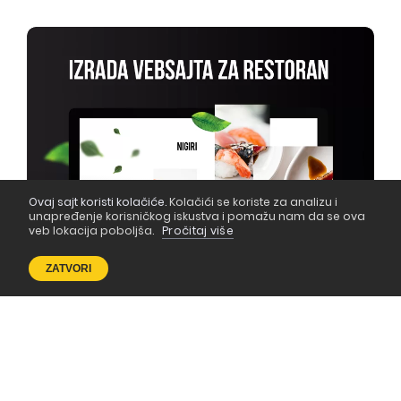
Ovaj sajt koristi kolačiće.
Kolačići se koriste za analizu i
unapređenje korisničkog iskustva i pomažu nam da se ova
veb lokacija poboljša.
Pročitaj više
ZATVORI
Izrada web sajta za restorane i kafiće