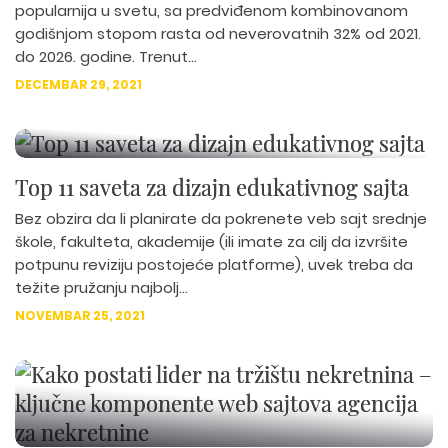
popularnija u svetu, sa predviđenom kombinovanom
godišnjom stopom rasta od neverovatnih 32% od 2021.
do 2026. godine. Trenut...
DECEMBAR 29, 2021
Top 11 saveta za dizajn edukativnog sajta
Bez obzira da li planirate da pokrenete veb sajt srednje
škole, fakulteta, akademije (ili imate za cilj da izvršite
potpunu reviziju postojeće platforme), uvek treba da
težite pružanju najbolj...
NOVEMBAR 25, 2021