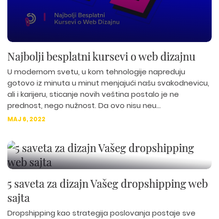
Najbolji besplatni kursevi o web dizajnu
U modernom svetu, u kom tehnologije napreduju
gotovo iz minuta u minut menjajući našu svakodnevicu,
ali i karijeru, sticanje novih veština postalo je ne
prednost, nego nužnost. Da ovo nisu neu...
MAJ 6, 2022
5 saveta za dizajn Vašeg dropshipping web
sajta
Dropshipping kao strategija poslovanja postaje sve