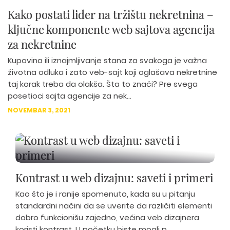
Kako postati lider na tržištu nekretnina –
ključne komponente web sajtova agencija
za nekretnine
Kupovina ili iznajmljivanje stana za svakoga je važna
životna odluka i zato veb-sajt koji oglašava nekretnine
taj korak treba da olakša. Šta to znači? Pre svega
posetioci sajta agencije za nek...
NOVEMBAR 3, 2021
Kontrast u web dizajnu: saveti i primeri
Kao što je i ranije spomenuto, kada su u pitanju
standardni načini da se uverite da različiti elementi
dobro funkcionišu zajedno, većina veb dizajnera
koristi kontrast. U početku biste mogli p...