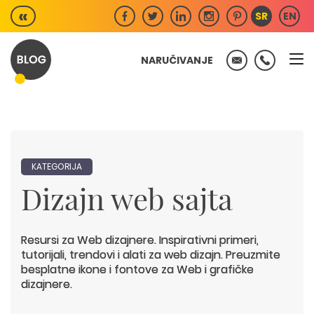
Skip
«
SR
EN
to
content
NARUČIVANJE
KATEGORIJA
Dizajn web sajta
Resursi za Web dizajnere. Inspirativni primeri,
tutorijali, trendovi i alati za web dizajn. Preuzmite
besplatne ikone i fontove za Web i grafičke
dizajnere.