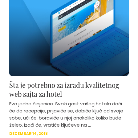
Šta je potrebno za izradu kvalitetnog
web sajta za hotel
Evo jedne činjenice. Svaki gost vašeg hotela doći
će do recepcije, prijaviće se, dobiće ključ od svoje
sobe, ući će, boraviće u njoj onokoliko koliko bude
želeo, izaći će, vratiće ključeve na ...
DECEMBAR 14, 2018