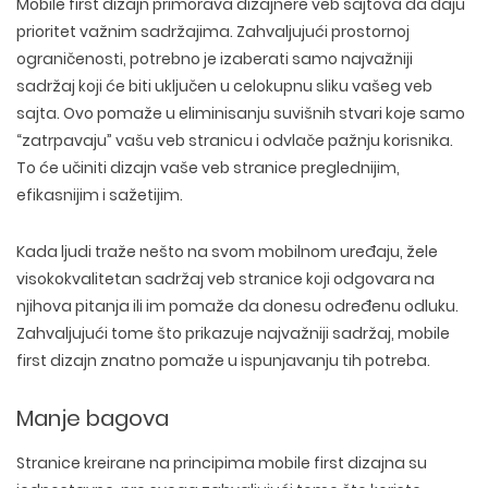
Mobile first dizajn primorava dizajnere veb sajtova da daju
prioritet važnim sadržajima. Zahvaljujući prostornoj
ograničenosti, potrebno je izaberati samo najvažniji
sadržaj koji će biti uključen u celokupnu sliku vašeg veb
sajta. Ovo pomaže u eliminisanju suvišnih stvari koje samo
“zatrpavaju” vašu veb stranicu i odvlače pažnju korisnika.
To će učiniti dizajn vaše veb stranice preglednijim,
efikasnijim i sažetijim.
Kada ljudi traže nešto na svom mobilnom uređaju, žele
visokokvalitetan sadržaj veb stranice koji odgovara na
njihova pitanja ili im pomaže da donesu određenu odluku.
Zahvaljujući tome što prikazuje najvažniji sadržaj, mobile
first dizajn znatno pomaže u ispunjavanju tih potreba.
Manje bagova
Stranice kreirane na principima mobile first dizajna su