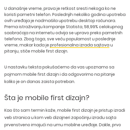
U današnje vreme, prava je retkost sresti nekoga ko ne
koristi pametni telefon. Poslednjih nekoliko godina upotreba
ovih uređaja je nadmašila upotrebu desktop računara.
Prema istraživanju kompanije Statista, 58,99% celokupnog
saobraćaja na internetu odvija se upravo preko pametnih
telefona. Zbog toga, sve veću popularnost u poslednje
vreme, makar kada je
profesionalna izrada sajtova
u
pitanju, stiče mobile first dizajn.
U nastavku teksta pokušaćemo da vas upoznamo sa
pojmom mobile first dizajn i da odgovorimo na pitanje
koliko je on danas zaista potreban.
Šta je mobile first dizajn?
Kao što sam termin kaže, mobile first dizajn je pristup izradi
veb stranica u kom veb dizajneri započinju izradu sajta
prvenstveno imajući na umu mobilne uređaje. Dakle, prvo