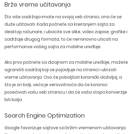
Brže vreme učitavanja
Što više sadržaja imate na svojoj veb stranici, ona će se
duže učitavati. Kada počnete sa kreiranjem sajta za
desktop računare, i ubacite sve slike, video zapise, grafike i
sadržaje drugog formata, to će neminovno uticati na
performanse vašeg sajta za mobilne uređaje.
Ako prvo počnete sa dizajnom za mobilne uređaje, možete
ograničiti sadržaj koji se pojavljuje na stranici i ubrzati
vreme učitavanja. Ovo će poboljšati korisnički doživljaj, a
što je on bolji, veća je verovatnoća da će korisnici
posećivati vašu veb stranicu i da će vaša stopa konverzije
biti bolja.
Search Engine Optimization
Google favorizuje sajtove sa bržim vremenom učitavanja.