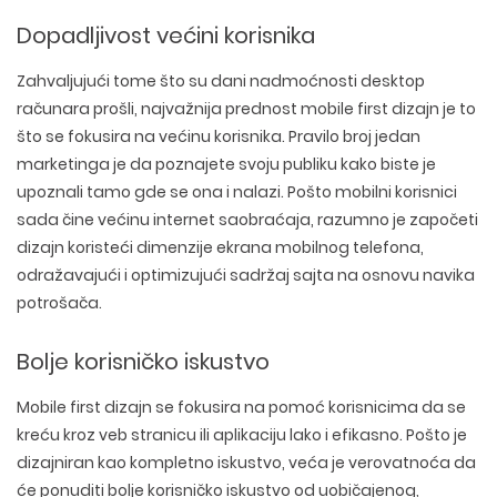
Dopadljivost većini korisnika
Zahvaljujući tome što su dani nadmoćnosti desktop
računara prošli, najvažnija prednost mobile first dizajn je to
što se fokusira na većinu korisnika. Pravilo broj jedan
marketinga je da poznajete svoju publiku kako biste je
upoznali tamo gde se ona i nalazi. Pošto mobilni korisnici
sada čine većinu internet saobraćaja, razumno je započeti
dizajn koristeći dimenzije ekrana mobilnog telefona,
odražavajući i optimizujući sadržaj sajta na osnovu navika
potrošača.
Bolje korisničko iskustvo
Mobile first dizajn se fokusira na pomoć korisnicima da se
kreću kroz veb stranicu ili aplikaciju lako i efikasno. Pošto je
dizajniran kao kompletno iskustvo, veća je verovatnoća da
će ponuditi bolje korisničko iskustvo od uobičajenog,