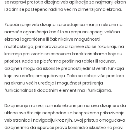
se napravi prototip dizajna veb aplikacije za najmanji ekran
i zatim se postepeno radi na većim dimenzijama ekrana.
Započinjanje veb dizajna za uređaje sa manjim ekranima
nameće ograničenja kao što su propusni opseg, veličina
ekrana i ograničene ili čak nikakve mogućnosti
multitaskinga, primoravajući dizajnere da se fokusiraju na
kreiranje proizvoda sa osnovnim karakteristikama koje su
prioritet. Kada se platforma proširi na tablet ili računar,
dizajneri mogu da iskoriste prednosti jedinstvenih funkcija
koje ovi uređaji omogućavaju. Tako se dobija više prostora
na ekranu većih uređaja i mogućnost proširenja
funkcionalnosti dodatnim elementima i funkcijama.
Dizajniranje i razvoj za male ekrane primorava dizajnere da
uklone sve što nije neophodno za besprekorno prikazivanje
veb stranica i navigaciju kroz njih. Ovaj pristup omogućava
dizajnerima da isporuče pravo korisničko iskustvo na pravi