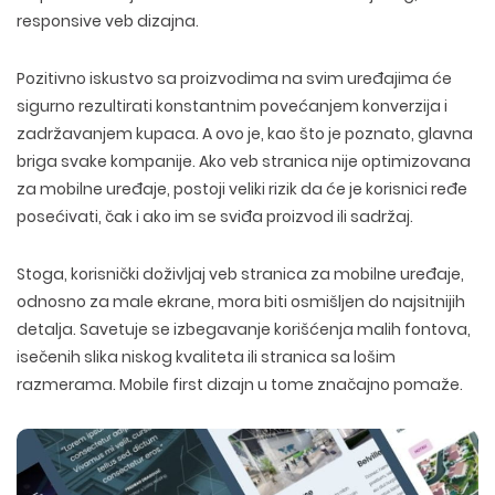
responsive veb dizajna.
Pozitivno iskustvo sa proizvodima na svim uređajima će
sigurno rezultirati konstantnim povećanjem konverzija i
zadržavanjem kupaca. A ovo je, kao što je poznato, glavna
briga svake kompanije. Ako veb stranica nije optimizovana
za mobilne uređaje, postoji veliki rizik da će je korisnici ređe
posećivati, čak i ako im se sviđa proizvod ili sadržaj.
Stoga, korisnički doživljaj veb stranica za mobilne uređaje,
odnosno za male ekrane, mora biti osmišljen do najsitnijih
detalja. Savetuje se izbegavanje korišćenja malih fontova,
isečenih slika niskog kvaliteta ili stranica sa lošim
razmerama. Mobile first dizajn u tome značajno pomaže.