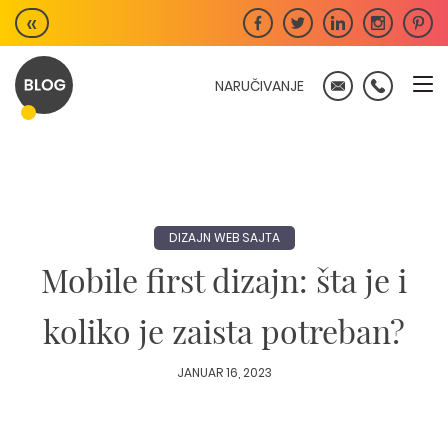
Skip
«
to
content
NARUČIVANJE
DIZAJN WEB SAJTA
Mobile first dizajn: šta je i
koliko je zaista potreban?
JANUAR 16, 2023