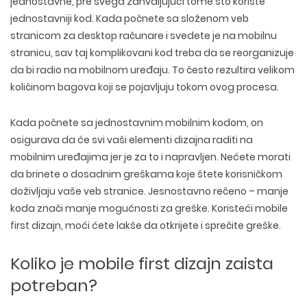
jednostavne, pre svega zahvaljujući tome što koriste
jednostavniji kod. Kada počnete sa složenom veb
stranicom za desktop računare i svedete je na mobilnu
stranicu, sav taj komplikovani kod treba da se reorganizuje
da bi radio na mobilnom uređaju. To često rezultira velikom
količinom bagova koji se pojavljuju tokom ovog procesa.
Kada počnete sa jednostavnim mobilnim kodom, on
osigurava da će svi vaši elementi dizajna raditi na
mobilnim uređajima jer je za to i napravljen. Nećete morati
da brinete o dosadnim greškama koje štete korisničkom
WEB TEHNOLOGIJE
doživljaju vaše veb stranice. Jesnostavno rečeno – manje
DIZAJN WEB SAJTA
WORDPRESS
koda znači manje mogućnosti za greške. Koristeći mobile
UI/UX DIZAJN
ECOMMERCE
SEO OPTIMIZACIJA
first dizajn, moći ćete lakše da otkrijete i sprečite greške.
LOGO I BRENDING
CUSTOM WEB APLIKACIJE
PLAĆENO OGLAŠAVANJE
DIZAJN ETIKETA I AMBALAZE
WEB DEVELOPMENT
COPYWRITING
Koliko je mobile first dizajn zaista
ILUSTRACIJE
WEB I GRAFIČKI DIZAJN
DRUŠTVENE MREŽE
potreban?
DIGITALNI MARKETING