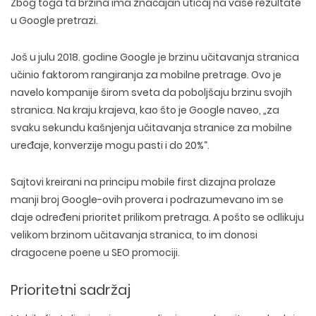
Zbog toga ta brzina ima značajan uticaj na vaše rezultate
u Google pretrazi.
Još u julu 2018. godine Google je brzinu učitavanja stranica
učinio faktorom rangiranja za mobilne pretrage. Ovo je
navelo kompanije širom sveta da poboljšaju brzinu svojih
stranica. Na kraju krajeva, kao što je Google naveo, „za
svaku sekundu kašnjenja učitavanja stranice za mobilne
uređaje, konverzije mogu pasti i do 20%“.
Sajtovi kreirani na principu mobile first dizajna prolaze
manji broj Google-ovih provera i podrazumevano im se
daje određeni prioritet prilikom pretraga. A pošto se odlikuju
velikom brzinom učitavanja stranica, to im donosi
dragocene poene u SEO promociji.
Prioritetni sadržaj