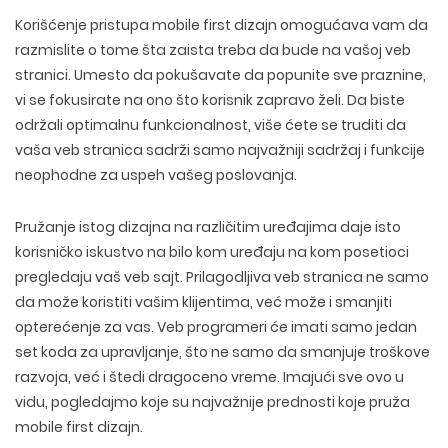
Korišćenje pristupa mobile first dizajn omogućava vam da
razmislite o tome šta zaista treba da bude na vašoj veb
stranici. Umesto da pokušavate da popunite sve praznine,
vi se fokusirate na ono što korisnik zapravo želi. Da biste
održali optimalnu funkcionalnost, više ćete se truditi da
vaša veb stranica sadrži samo najvažniji sadržaj i funkcije
neophodne za uspeh vašeg poslovanja.
Pružanje istog dizajna na različitim uređajima daje isto
korisničko iskustvo na bilo kom uređaju na kom posetioci
pregledaju vaš veb sajt. Prilagodljiva veb stranica ne samo
da može koristiti vašim klijentima, već može i smanjiti
opterećenje za vas. Veb programeri će imati samo jedan
set koda za upravljanje, što ne samo da smanjuje troškove
razvoja, već i štedi dragoceno vreme. Imajući sve ovo u
vidu, pogledajmo koje su najvažnije prednosti koje pruža
mobile first dizajn.