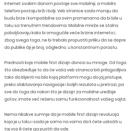
Internet svakim danom postaje sve mobilniji, a mobilni
telefoni postaju brži i bolji. Veb stranice sada moraju da
budu brze i kompatibilne sa ovim promenama da bi bile u
toku sa trenutnim trendovima. Mobilne mreže se stalno
poboljšavaju kako bi omogućile veće brzine interneta i,
zbog svega toga, ne bi trebalo propustiti priliku da se dopre
do publike čiji je broj, očigledno, u konstantnom porastu.
Prednosti koje mobile first dizajn donosi su mnoge. Od toga
što obezbeđuje to da će vaša veb stranica biti prilagodljiva
tako da klijenti na bilo kojoj platformi mogu da joj pristupe,
preko olakšavanja navigacije i boljih rezulata u pretrazi, pa
sve do toga da nakon što je dizajn za mobilne uređaje
gotov, imate već rešenu samu funkcionalnost vašeg sajta.
Nema nikakve sumnje da je mobile first dizajn revolucija
koja je u toku i sada je samo na vama da li ćete uskočiti u
taj voz ili ćete ga pustiti da ode.