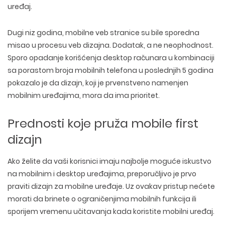
uređaj.
Dugi niz godina, mobilne veb stranice su bile sporedna
misao u procesu veb dizajna. Dodatak, a ne neophodnost.
Sporo opadanje korišćenja desktop računara u kombinaciji
sa porastom broja mobilnih telefona u poslednjih 5 godina
pokazalo je da dizajn, koji je prvenstveno namenjen
mobilnim uređajima, mora da ima prioritet.
Prednosti koje pruža mobile first
dizajn
Ako želite da vaši korisnici imaju najbolje moguće iskustvo
na mobilnim i desktop uređajima, preporučljivo je prvo
praviti dizajn za mobilne uređaje. Uz ovakav pristup nećete
morati da brinete o ograničenjima mobilnih funkcija ili
sporijem vremenu učitavanja kada koristite mobilni uređaj.