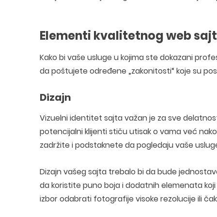
Elementi kvalitetnog web saj
Kako bi vaše usluge u kojima ste dokazani profesi
da poštujete određene „zakonitosti“ koje su po
Dizajn
Vizuelni identitet sajta važan je za sve delatnos
potencijalni klijenti stiču utisak o vama već nak
zadržite i podstaknete da pogledaju vaše uslug
Dizajn vašeg sajta trebalo bi da bude jednostavan
da koristite puno boja i dodatnih elemenata koji 
izbor odabrati fotografije visoke rezolucije ili č