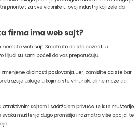
 prioritet za sve vlasnike u ovoj industriji koji žele da
ka firma ima web sajt?
k nemate web sajt. Smatrate da ste poznati u
vo i ljudi su sami počeli da vas preporučuju.
, izmenjene okolnosti poslovanja. Jer, zamislite da ste bar
u pretražuje usluge u kojima ste vrhunski, ali ne može da
 atraktivnim sajtom i sadržajem privuče te iste mušterije.
a svaka mušterija dugo promišlja i razmatra više opcija, te
nje.