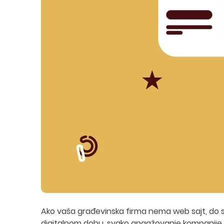
Ako vaša građevinska firma nema web sajt, do sa
digitalnom dobu, svako angažovanje kompanije 