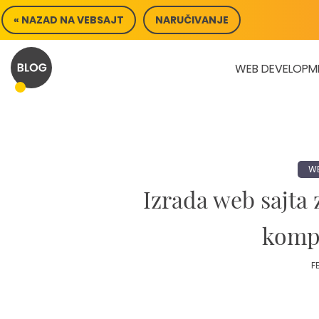
Skip
« NAZAD NA VEBSAJT
NARUČIVANJE
to
content
WEB DEVELOPM
WE
Izrada web sajta 
kompl
F