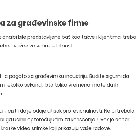
ta za građevinske firme
onalci bile predstavljene baš kao takve i klijentima, treba
sebno važne za vašu delatnost.
ti, a pogoto za građevinsku industriju. Budite sigurni da
on nekoliko sekundi. Isto toliko vremena imate da ih
e.
, čist i da je odaje utisak profesionalnosti. Ne bi trebalo
bi ga učinili opterećujućim za korišćenje. Uvek je dobar
ak kratke video snimke koji prikazuju vaše radove.