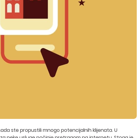
da ste propustili mnogo potencijalnih klijenata. U
za neke usluge počinje pretragom na internetu. Stoga je