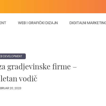
ENT
WEB I GRAFIČKI DIZAJN
DIGITALNI MARKETIN
B DEVELOPMENT
za gradjevinske firme –
etan vodič
EBRUAR 20, 2023