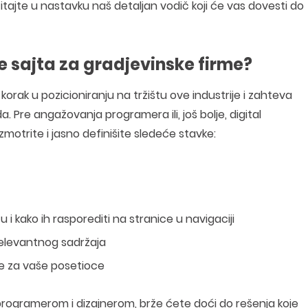
očitajte u nastavku naš detaljan vodič koji će vas dovesti do
de sajta za gradjevinske firme?
korak u pozicioniranju na tržištu ove industrije i zahteva
a. Pre angažovanja programera ili, još bolje, digital
otrite i jasno definišite sledeće stavke:
 i kako ih rasporediti na stranice u navigaciji
e relevantnog sadržaja
luge za vaše posetioce
rogramerom i dizajnerom, brže ćete doći do rešenja koje