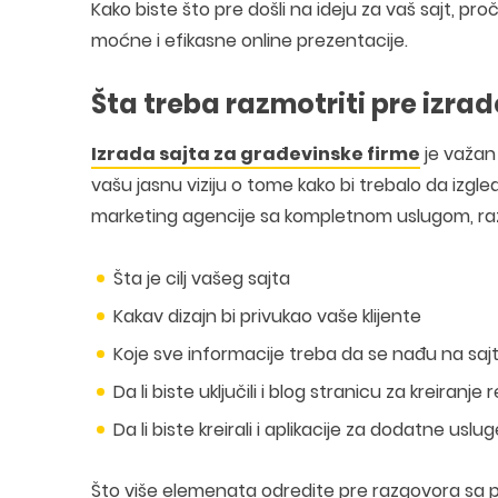
Kako biste što pre došli na ideju za vaš sajt, pr
moćne i efikasne online prezentacije.
Šta treba razmotriti pre izra
Izrada sajta za građevinske firme
je važan 
vašu jasnu viziju o tome kako bi trebalo da izgled
marketing agencije sa kompletnom uslugom, razm
Šta je cilj vašeg sajta
Kakav dizajn bi privukao vaše klijente
Koje sve informacije treba da se nađu na sajtu
Da li biste uključili i blog stranicu za kreiranj
Da li biste kreirali i aplikacije za dodatne us
Što više elemenata odredite pre razgovora sa p