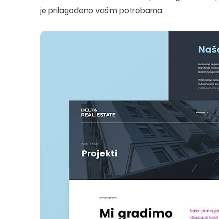
je prilagođeno vašim potrebama.