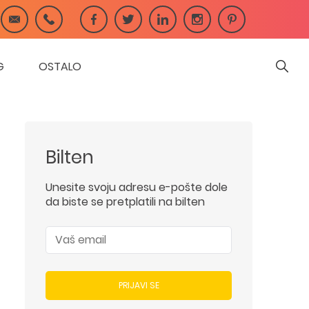
G
OSTALO
Bilten
Unesite svoju adresu e-pošte dole
da biste se pretplatili na bilten
PRIJAVI SE