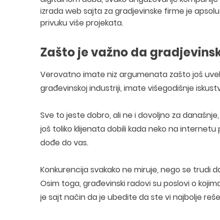
izrada web sajta za gradjevinske firme je apsolutni
privuku više projekata.
Zašto je važno da gradjevins
Verovatno imate niz argumenata zašto još uve
građevinskoj industriji, imate višegodišnje iskust
Sve to jeste dobro, ali ne i dovoljno za današnje
još toliko klijenata dobili kada neko na internet
dođe do vas.
Konkurencija svakako ne miruje, nego se trudi da
Osim toga, građevinski radovi su poslovi o kojim
je sajt način da je ubedite da ste vi najbolje reše