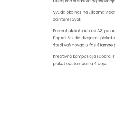
uticaj kao sredstva oglašavanja
Svuda oko nas na ulicama viđamo 
zainteresovali.
Format plakata ide od A3, pa na
PopArt Studio dizajnira i plakat
štedi vaš novac u fazi
štampe 
Kreativna kompozicija i dobra iz
plakat odštampan u 4 boje.