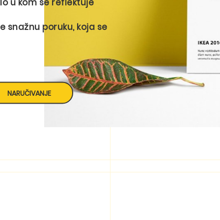
lo u kom se reflektuje
e snažnu poruku, koja se
NARUČIVANJE