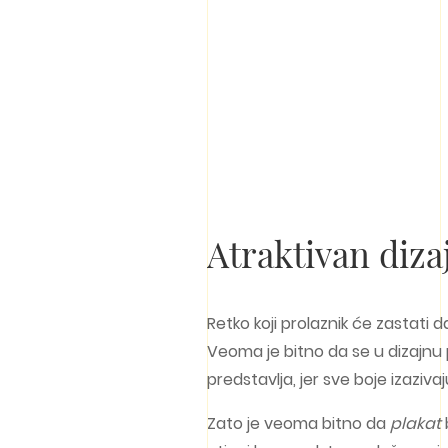
Atraktivan diza
Retko koji prolaznik će zastati
Veoma je bitno da se u dizajnu
predstavlja, jer sve boje izazivaj
Zato je veoma bitno da
plakat