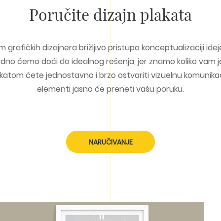
Poručite dizajn plakata
rafičkih dizajnera brižljivo pristupa konceptualizaciji ide
Zajedno ćemo doći do idealnog rešenja, jer znamo koliko vam
katom ćete jednostavno i brzo ostvariti vizuelnu komunikacij
elementi jasno će preneti vašu poruku.
NARUČIVANJE