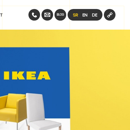
SR
EN
DE
T
BLOG