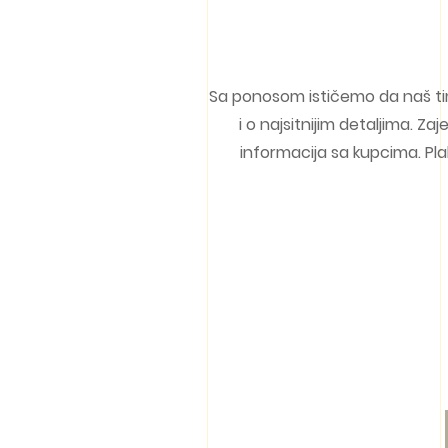
Sa ponosom ističemo da naš tim g
i o najsitnijim detaljima. 
informacija sa kupcima. Pla