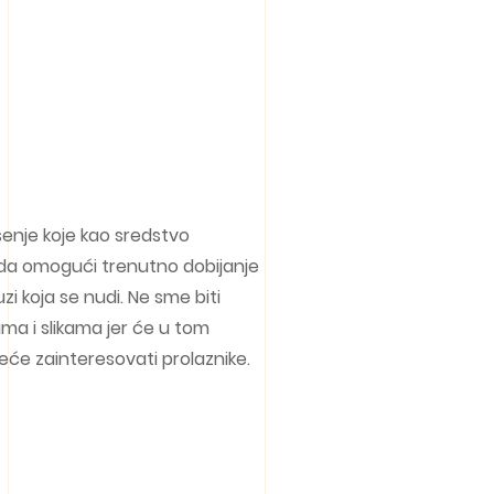
šenje koje kao sredstvo
 da omogući trenutno dobijanje
uzi koja se nudi. Ne sme biti
ma i slikama jer će u tom
 neće zainteresovati prolaznike.