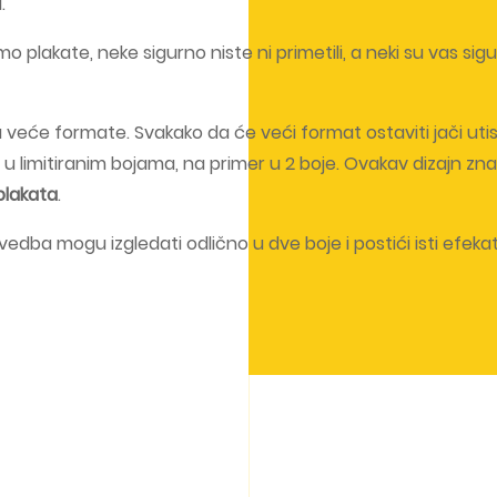
.
plakate, neke sigurno niste ni primetili, a neki su vas sig
 veće formate. Svakako da će veći format ostaviti jači utis
e u limitiranim bojama, na primer u 2 boje. Ovakav dizajn zn
plakata
.
vedba mogu izgledati odlično u dve boje i postići isti efekat