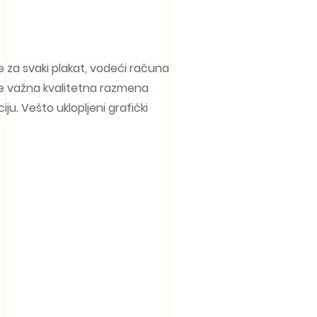
je za svaki plakat, vodeći računa
 je važna kvalitetna razmena
u. Vešto uklopljeni grafički