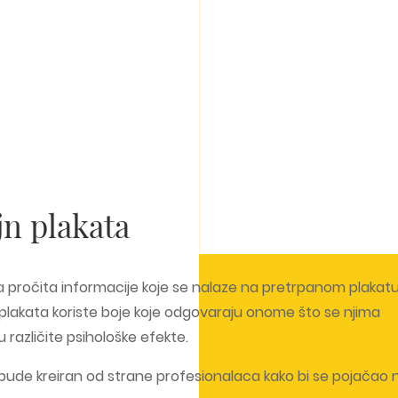
jn plakata
 da pročita informacije koje se nalaze na pretrpanom plakatu
 plakata koriste boje koje odgovaraju onome što se njima
u različite psihološke efekte.
bude kreiran od strane profesionalaca kako bi se pojačao 