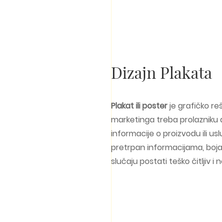
Dizajn Plakata
Plakat ili poster
je grafičko re
marketinga treba prolazniku
informacije o proizvodu ili usl
pretrpan informacijama, boja
slučaju postati teško čitljiv i