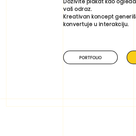
Doživite plakat kao ogleda
vaš odraz.
Kreativan koncept generiš
konvertuje u interakciju.
PORTFOLIO