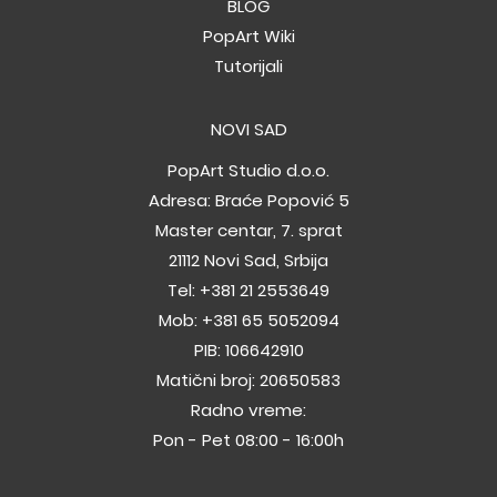
BLOG
PopArt Wiki
Tutorijali
NOVI SAD
PopArt Studio d.o.o.
Adresa: Braće Popović 5
Master centar, 7. sprat
21112 Novi Sad, Srbija
Tel:
+381 21 2553649
Mob:
+381 65 5052094
PIB: 106642910
Matični broj: 20650583
Radno vreme:
Pon - Pet 08:00 - 16:00h