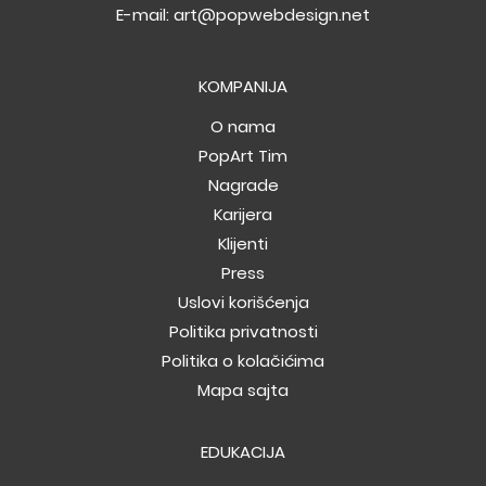
E-mail:
art@popwebdesign.net
KOMPANIJA
O nama
PopArt Tim
Nagrade
Karijera
Klijenti
Press
Uslovi korišćenja
Politika privatnosti
Politika o kolačićima
Mapa sajta
EDUKACIJA