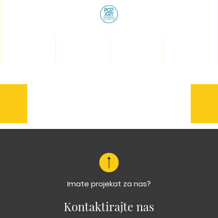
Prethodna
Sl
FBS
Ida
Imate projekat za nas?
Kontaktirajte nas