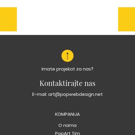
Prethodna
Sl
Novembar
Rob
kalendar
Imate projekat za nas?
Kontaktirajte nas
E-mail:
art@popwebdesign.net
KOMPANIJA
O nama
PopArt Tim