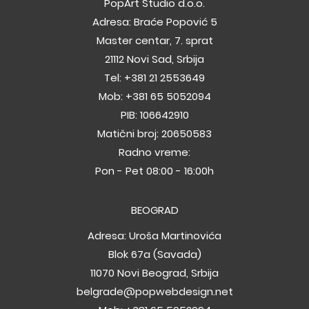
PopArt Studio d.o.o.
Adresa: Braće Popović 5
Master centar, 7. sprat
21112 Novi Sad, Srbija
Tel:
+381 21 2553649
Mob:
+381 65 5052094
PIB: 106642910
Matični broj: 20650583
Radno vreme:
Pon - Pet 08:00 - 16:00h
BEOGRAD
Adresa: Uroša Martinovića
Blok 67a (Savada)
11070 Novi Beograd, Srbija
belgrade@popwebdesign.net