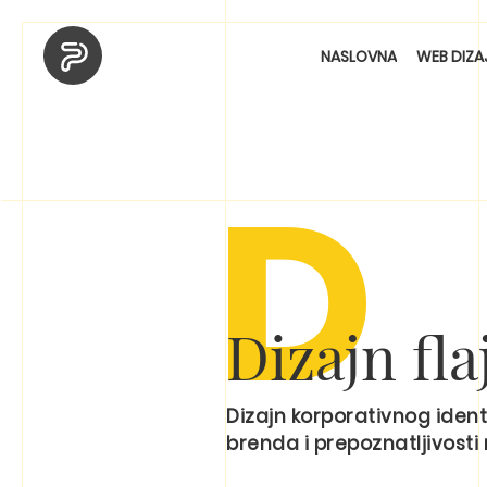
NASLOVNA
WEB DIZA
D
Dizajn fla
Dizajn korporativnog ident
brenda i prepoznatljivosti 