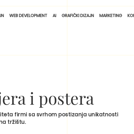
JN
WEB DEVELOPMENT
AI
GRAFIČKI DIZAJN
MARKETING
KO
jera i postera
iteta firmi sa svrhom postizanja unikatnosti
na tržištu.