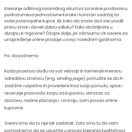
Kreiranje odličnog korisničkog iskustva za online prodavnicu
podrazumeva jednostavne korake i koristan sadržaj za
vaše potencijalne kupce. Ali, kako da znate da li ste uradili
pravu stvar i doneli dobru odluku? Kako da briljirate u
dizajnu e-trgovine? Čitajte dalje, jer otkrivamo UX savete za
unapređenje online prodaje u ovoj i narednim godinama.
Pa, da počnemo.
Kada posetioci dođu na vaš vebsajt ili namenski kreiranu
odredišnu stranicu (eng.
landing page
), potrudite se da ih
zadržite i uspešno ih provedete kroz svoju ponudu, opise i
recenzije proizvoda, korpu za kupovinu, obrazac za
dostavu, načine plaćanja i, na kraju, sam proces online
kupovine.
Svesni smo da to nije lak zadatak. Zato smo tu da vam
pomognemo da se upustite u proces kreiranja kvalitetnog