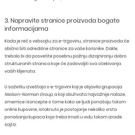
3. Napravite stranice proizvoda bogate
informacijama
Kada je reč o vebsajtu za e-trgovinu, stranice proizvoda će
obično biti odredišne stranice za vaše korisnike. Dakle,
trebalo bi da posvetite posebnu pažnju dizajniranju dobro
struktuiranih stranica koje će zadovoljiti sva očekivanja
vaših klijenata.
U sažetku izveštaja o e-trgovini koji je objavila grupacija
Nielsen-Norman Group
, a koji obuhvata najvažnije nalaze,
smernice i koncepte o tome kako se ljudi ponašaju tokom
online kupovine, istaknuto je postojanje nekoliko vrsta
ponašanja kupaca koja treba imati u vidu tokom izrade
sajta: