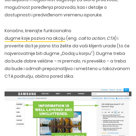
mogućnost poređenja proizvoda, kao i detalje o
dostupnosti i predviđenom vremenu isporuke.
Konačno, kreirajte funkcionalno
dugme koje poziva na akciju
(eng.
call to action, CTA
) i
proverite da li je jasno šta želite da vaši klijenti urade (to će
najverovatnije biti dugme „Dodaj u korpu”). Dugme treba
da bude dobre veličine – ni premalo, ni preveliko – a treba
da bude i odmah prepoznatljivo i smešteno u takozvanom
CTA području, obično pored slika.