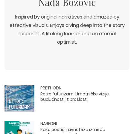
Nađa Božović
Inspired by original narratives and amazed by
effective visuals. Enjoys diving deep into the story
research. A lifelong learner and an eternal
optimist.
PRETHODNI
Retro futurizam: Umetničke vizije
budućnosti iz prošlosti
NAREDNI
Kako postići ravnotežu između