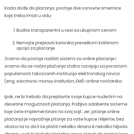
Kada dođe do plaćanja, postoje dve osnovne smernice
koje treba imati u vidu:
Budite transparentni u vezi sa ukupnom cenom
Nemojte preplaviti korisnika prevelikom količinom
opcija za plaćanje
Znamo da postoje različiti sistemi za online plaćanje i
znamo da se načini plaćanja stalno razvijaju sa porastom
popularnosti takozvanih institucija elektronskog novca
(eng. e
lectronic money institution, EMI
) i online novčanika.
Ipak, ne bi trebalo da preplavite svoje kupce nudećim na
desetine mogućnosti plaćanja. Pažljivo odaberite sisteme
koje ćete implementirani na svoj sajt. Jer, pitanje online
plaćanja je najvažnije pitanje za vaše kupce i klijente, bez
obzira na to da li će platiti nekoliko dinara ili nekoliko hiljada
dinara, uvek bi trebalo kristalno jasno staviti do znanja koja