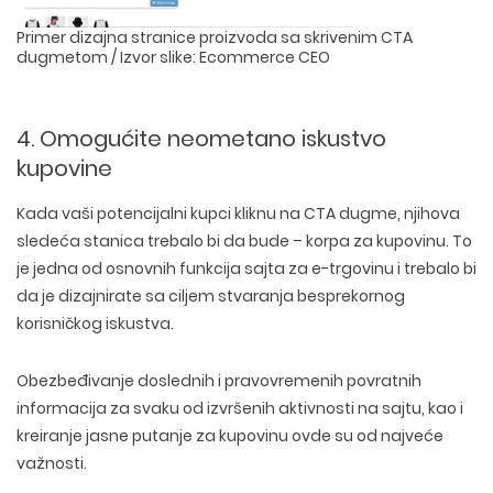
Primer dizajna stranice proizvoda sa skrivenim CTA
dugmetom / Izvor slike: Ecommerce CEO
4. Omogućite neometano iskustvo
kupovine
Kada vaši potencijalni kupci kliknu na CTA dugme, njihova
sledeća stanica trebalo bi da bude – korpa za kupovinu. To
je jedna od osnovnih funkcija sajta za e-trgovinu i trebalo bi
da je dizajnirate sa ciljem stvaranja besprekornog
korisničkog iskustva.
Obezbeđivanje doslednih i pravovremenih povratnih
WEB TEHNOLOGIJE
informacija za svaku od izvršenih aktivnosti na sajtu, kao i
DIZAJN WEB SAJTA
WORDPRESS
kreiranje jasne putanje za kupovinu ovde su od najveće
UI/UX DIZAJN
ECOMMERCE
SEO OPTIMIZACIJA
važnosti.
LOGO I BRENDING
CUSTOM WEB APLIKACIJE
PLAĆENO OGLAŠAVANJE