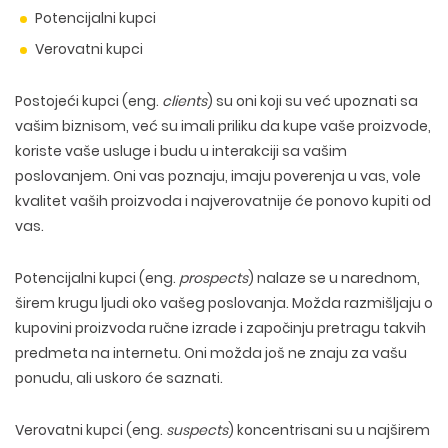
Potencijalni kupci
Verovatni kupci
Postojeći kupci
(eng.
clients
) su oni koji su već upoznati sa
vašim biznisom, već su imali priliku da kupe vaše proizvode,
koriste vaše usluge i budu u interakciji sa vašim
poslovanjem. Oni vas poznaju, imaju poverenja u vas, vole
kvalitet vaših proizvoda i najverovatnije će ponovo kupiti od
vas.
Potencijalni kupci
(eng.
prospects
) nalaze se u narednom,
širem krugu ljudi oko vašeg poslovanja. Možda razmišljaju o
kupovini proizvoda ručne izrade i započinju pretragu takvih
predmeta na internetu. Oni možda još ne znaju za vašu
ponudu, ali uskoro će saznati.
Verovatni kupci
(eng.
suspects
) koncentrisani su u najširem