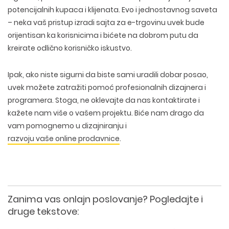
potencijalnih kupaca i klijenata. Evo i jednostavnog saveta
– neka vaš pristup izradi sajta za e-trgovinu uvek bude
orijentisan ka korisnicima i bićete na dobrom putu da
kreirate odlično korisničko iskustvo.
Ipak, ako niste sigurni da biste sami uradili dobar posao,
uvek možete zatražiti pomoć profesionalnih dizajnera i
programera. Stoga, ne oklevajte da nas kontaktirate i
kažete nam više o vašem projektu. Biće nam drago da
vam pomognemo u dizajniranju i
razvoju vaše online prodavnice
.
Zanima vas onlajn poslovanje? Pogledajte i
druge tekstove: