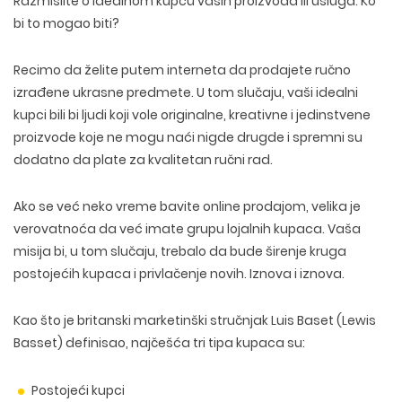
Razmislite o idealnom kupcu vaših proizvoda ili usluga. Ko
bi to mogao biti?
Recimo da želite putem interneta da prodajete ručno
izrađene ukrasne predmete. U tom slučaju, vaši idealni
kupci bili bi ljudi koji vole originalne, kreativne i jedinstvene
proizvode koje ne mogu naći nigde drugde i spremni su
dodatno da plate za kvalitetan ručni rad.
Ako se već neko vreme bavite online prodajom, velika je
verovatnoća da već imate grupu lojalnih kupaca. Vaša
misija bi, u tom slučaju, trebalo da bude širenje kruga
postojećih kupaca i privlačenje novih. Iznova i iznova.
Kao što je britanski marketinški stručnjak Luis Baset (Lewis
Basset) definisao, najčešća tri tipa kupaca su:
Postojeći kupci