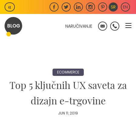
Skip
«
SR
EN
to
content
NARUČIVANJE
ECOMMERCE
Top 5 ključnih UX saveta za
dizajn e-trgovine
JUN 11, 2019