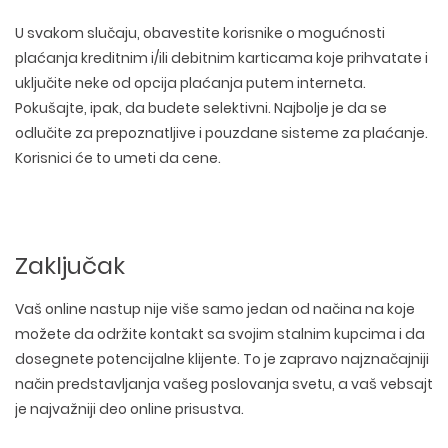
U svakom slučaju, obavestite korisnike o mogućnosti
plaćanja kreditnim i/ili debitnim karticama koje prihvatate i
uključite neke od opcija plaćanja putem interneta.
Pokušajte, ipak, da budete selektivni. Najbolje je da se
odlučite za prepoznatljive i pouzdane sisteme za plaćanje.
Korisnici će to umeti da cene.
Zaključak
Vaš online nastup nije više samo jedan od načina na koje
možete da održite kontakt sa svojim stalnim kupcima i da
dosegnete potencijalne klijente. To je zapravo najznačajniji
način predstavljanja vašeg poslovanja svetu, a vaš vebsajt
je najvažniji deo online prisustva.