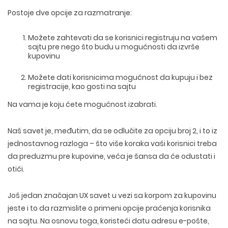
DIZAJN ETIKETA I AMBALAZE
WEB DEVELOPMENT
COPYWRITING
Postoje dve opcije za razmatranje:
ILUSTRACIJE
WEB I GRAFIČKI DIZAJN
DRUŠTVENE MREŽE
DIGITALNI MARKETING
Možete zahtevati da se korisnici registruju na vašem
sajtu pre nego što budu u mogućnosti da izvrše
kupovinu
Možete dati korisnicima mogućnost da kupuju i bez
registracije, kao gosti na sajtu
Na vama je koju ćete mogućnost izabrati.
Naš savet je, međutim, da se odlučite za opciju broj 2, i to iz
jednostavnog razloga – što više koraka vaši korisnici treba
da preduzmu pre kupovine, veća je šansa da će odustati i
otići.
Još jedan značajan UX savet u vezi sa korpom za kupovinu
jeste i to da razmislite o primeni opcije praćenja korisnika
na sajtu. Na osnovu toga, koristeći datu adresu e-pošte,