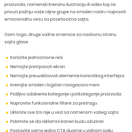
proizvoda, namenski kreiranu ilustraciju ili video koji će
privući pažnju vaše ciljne grupe na smislen način i napraviti
emocionalnu vezu sa posetiocima sajta.
Osim toga, druge važne smernice za naslovnu stranu
sajta glase:
Koristite jednostavne reči
Nemojte pretrpavati ekran
Nemojte preuveličavati elemente korisničkog interfejsa
Kreirajte smislen i logičan navigacioni meni
Pažljivo odaberite kategorije i potkategorije proizvoda
Napravite funkcionalne filtere za pretragu
Uklonite sve što nije u vezi sa namenom vašeg sajta
Pobrinite se da reklamni baneri budu ažurirari
Postavite samo jedno CTA dugme u vidnom polju