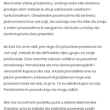
Ako imate online prodavnicu, onda je vaša veb stranica
prodajni alat i trebalo bi da je održavate urednom i
funkcionalnom. Obezbedite posetiocima da se kreću
jednostavno kroz vaš sajt, da saznaju sve što žele da znaju
o vašim proizvodima ili uslugama i da budu u stanju da
izvrše kupovinu bez prepreka.
Ali, kao što smo rekli, pre nego što privučete posetioce na
vaš sajt, trebalo bi da definišete ciljnu grupu za svoje
poslovanje. Zato zavrnite rukave i ozbiljno se posvetite
istraživanju. Primetićete da ima dosta potencijalnih i
verovatnih kupaca oko vas. A kada pronađete one sa
jakom potrebom, interesom ili problemom koje vaš
proizvod može da reši, to je to. To su idealni kupci za vas.
Predstavite im ponudu koju ne mogu odbiti.
Ako ste na samom početku puta u oblasti elektronske
trgovine, prvo bi trebalo da steknete poverenje svojih