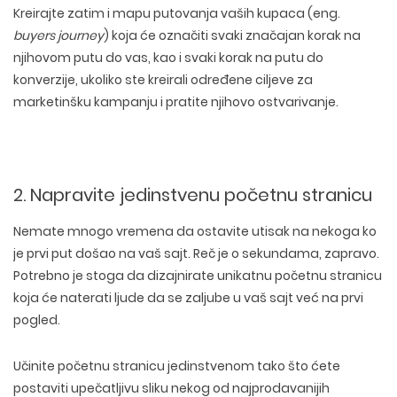
Kreirajte zatim i
mapu putovanja vaših kupaca
(eng.
buyers journey
) koja će označiti svaki značajan korak na
njihovom putu do vas, kao i svaki korak na putu do
konverzije, ukoliko ste kreirali određene ciljeve za
marketinšku kampanju i pratite njihovo ostvarivanje.
2. Napravite jedinstvenu početnu stranicu
Nemate mnogo vremena da ostavite utisak na nekoga ko
je prvi put došao na vaš sajt. Reč je o sekundama, zapravo.
Potrebno je stoga da dizajnirate unikatnu početnu stranicu
koja će naterati ljude da se zaljube u vaš sajt već na prvi
pogled.
Učinite početnu stranicu jedinstvenom tako što ćete
postaviti upečatljivu sliku nekog od najprodavanijih