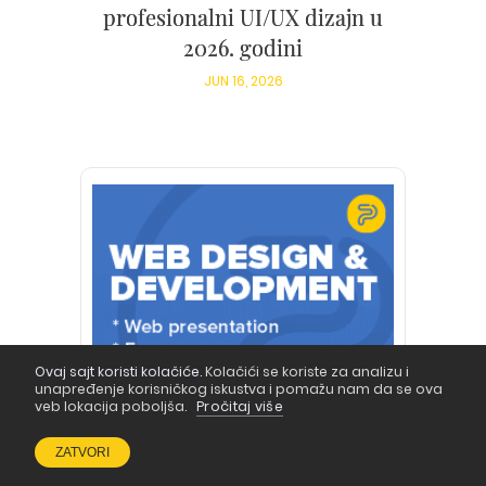
profesionalni UI/UX dizajn u
2026. godini
JUN 16, 2026
Ovaj sajt koristi kolačiće.
Kolačići se koriste za analizu i
unapređenje korisničkog iskustva i pomažu nam da se ova
veb lokacija poboljša.
Pročitaj više
ZATVORI