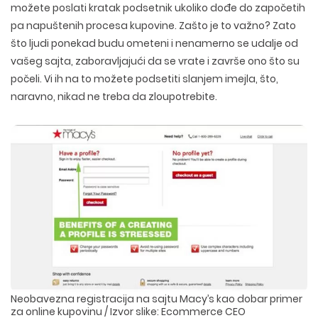
možete poslati kratak podsetnik ukoliko dođe do započetih
pa napuštenih procesa kupovine. Zašto je to važno? Zato
što ljudi ponekad budu ometeni i nenamerno se udalje od
vašeg sajta, zaboravljajući da se vrate i završe ono što su
počeli. Vi ih na to možete podsetiti slanjem imejla, što,
naravno, nikad ne treba da zloupotrebite.
Neobavezna registracija na sajtu Macy’s kao dobar primer
za online kupovinu / Izvor slike: Ecommerce CEO