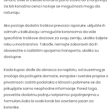
će biti konačna cena i na koje se mogućnosti mogu da
računaju.
Ako postoje dodatni troškovi prevoza i isporuke, uključite ih
odmah u kalkulaciju i omogućite korisnicima da vide
specifične troškove dostave za svoju zemlju, ukoliko šaljete
robu u inostranstvo. Takođe, nemojte zaboraviti da ih
obavestite o različitim opcijama transporta, ukoliko su
dostupne.
Kada kupac dođe do obrasca za naplatu, od izuzetnog je
značaja da poštujete domaće, evropske i svetske propise o
privatnosti i zaštiti podataka o ličnosti i pobrinete se da
prikupljate samo neophodne informacije. Pored toga,
posvetite dodatnu pažnju natpisima i pojašnjenjima u
formularu kako bi svaki korak bio savršeno jasan za
korisnike.