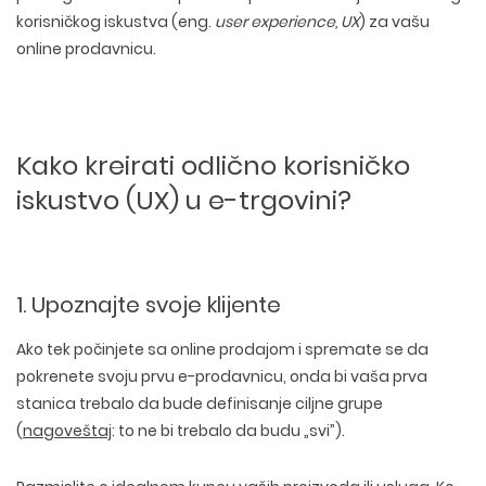
korisničkog iskustva (eng.
user experience, UX
) za vašu
online prodavnicu.
Kako kreirati odlično korisničko
iskustvo (UX) u e-trgovini?
1. Upoznajte svoje klijente
Ako tek počinjete sa online prodajom i spremate se da
pokrenete svoju prvu e-prodavnicu, onda bi vaša prva
stanica trebalo da bude definisanje ciljne grupe
(
nagoveštaj
: to ne bi trebalo da budu „svi”).