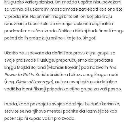
krugu oko vašeg biznisa. Oni možda uopšte nisu povezani
sa vama, ali uskoro im možda može zatrebati baš ono što
vi prodajete. Na primer, mogli bi to biti oni koji planiraju
renoviranje kuće i žele da enterijer dekorišu originalnim
predmetima ručne izrade. Dakle, u bliskoj budućnosti mogu
početi da ih pretražuju online. I, to je to. Bingo!
Ukoliko ne uspevate da definišete pravu ciljnu grupu za
svoje proizvode ili usluge, preporučujemo da pročitate
knjigu Majkla Bojlana (Michael Boylan) pod nazivom
The
Power to Get In
. Koristeći sistem takozvanog Kruga moći
(eng.
Circle of Leverage
), autor u ovoj knjizi nudi detaljan
vodič ka identifikaciji pripadnika ciljne grupe za vaš posao.
I sada, kada poznajete svoje sadašnje i buduće korisnike,
stavite se na njihovo mesto i počnite da razmišljate kao
potencijalni kupac vaših proizvoda.