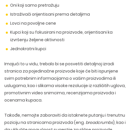
Oni koji samo pretražuju
Istraživači orijentisani prema detaljima
Lovci na povoljne cene
Kupci koji su fokusirani na proizvode, orijentisani ka
izvršenju željene aktivnosti
Jednokratni kupci
Imajući to u vidu, trebalo bi se posvetiti detaljnoj izradi
stranica za pojedinačne proizvode koje će biti ispunjene
svim potrebnim informacijama o vašim proizvodima ili
uslugama, kao i slikama visoke rezolucije iz različitih uglova,
promotivnim video snimcima, recenzijama proizvoda i
ocenama kupaca.
Takođe, nemojte zaboraviti da istaknete putanju i trenutnu
poziciju na stranicama proizvoda (eng.
breadcrumbs
), kao i
da uključite mogućnost sugestije za slične proizvode,