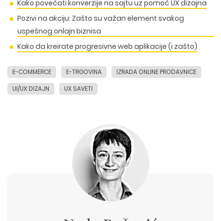
Kako povećati konverzije na sajtu uz pomoć UX dizajna
Pozivi na akciju: Zašto su važan element svakog
uspešnog onlajn biznisa
Kako da kreirate progresivne web aplikacije (i zašto)
E-COMMERCE
E-TRGOVINA
IZRADA ONLINE PRODAVNICE
UI/UX DIZAJN
UX SAVETI