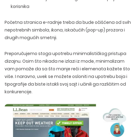
korisnika
Početna stranica e-radnje treba da bude očišćena od svih
nepotrebnih simbola, ikona, iskačućih (pop-up) prozora i
drugih mogućih smetnji.
Preporučujemo stoga upotrebu minimalističkog pristupa
dizajnu. Osim što nikada ne izlazi iz mode, minimalizam
vam pomaže da sa što manje reči i elemenata kažete što
više. I naravno, uvek se možete osloniti na upotrebu boja i
tipografije da biste istakli svoj sajt i učinili ga različitim od
konkurencije.