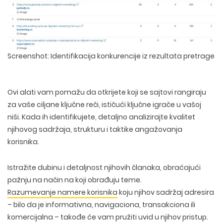
Screenshot: Identifikacija konkurencije iz rezultata pretrage
Ovi alati vam pomažu da otkrijete koji se sajtovi rangiraju
za vaše ciljane ključne reči, ističući ključne igrače u vašoj
niši. Kada ih identifikujete, detaljno analizirajte
kvalitet
njihovog sadržaja
,
strukturu
i
taktike angažovanja
korisnika
.
Istražite dubinu i detaljnost njihovih članaka, obraćajući
pažnju na način na koji obrađuju teme.
Razumevanje namere korisnika
koju njihov sadržaj adresira
– bilo da je informativna, navigaciona, transakciona ili
komercijalna – takođe će vam pružiti uvid u njihov pristup.