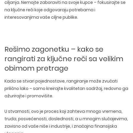
ciljanja.
Nemojte zaboraviti na svoje kupce
– fokusirajte se
na ključne reči koje odgovaraju potrebama i
interesovanjima vaše ciljne publike.
Rešimo zagonetku – kako se
rangirati za ključne reči sa velikim
obimom pretrage
Kada se stvari pojednostave, rangiranje može zvučati
prilično lako – samo kreirajte kvalitetan sadržaj, redovno ga
ažurirajte i promovišite.
U stvarnosti, ovo je proces koji zahteva mnogo
vremena
,
truda
,
posvećenosti
,
doslednosti
, a u mnogim slučajevima,
zavisno od vaše niše i industrije, i značajna finansijska