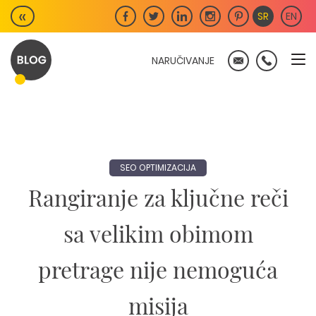
Skip
«
SR
EN
to
content
NARUČIVANJE
SEO OPTIMIZACIJA
Rangiranje za ključne reči
sa velikim obimom
pretrage nije nemoguća
misija