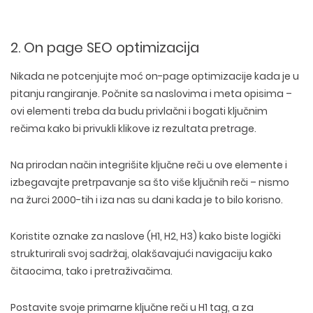
2. On page SEO optimizacija
Nikada ne potcenjujte
moć on-page optimizacije
kada je u
pitanju rangiranje. Počnite sa naslovima i meta opisima –
ovi elementi treba da budu privlačni i bogati ključnim
rečima kako bi privukli klikove iz rezultata pretrage.
Na prirodan način integrišite ključne reči
u ove elemente i
izbegavajte pretrpavanje sa što više ključnih reči – nismo
na žurci 2000-tih i iza nas su dani kada je to bilo korisno.
Koristite
oznake za naslove
(H1, H2, H3) kako biste logički
strukturirali svoj sadržaj, olakšavajući navigaciju kako
čitaocima, tako i pretraživačima.
Postavite svoje
primarne ključne reči u H1 tag
, a za