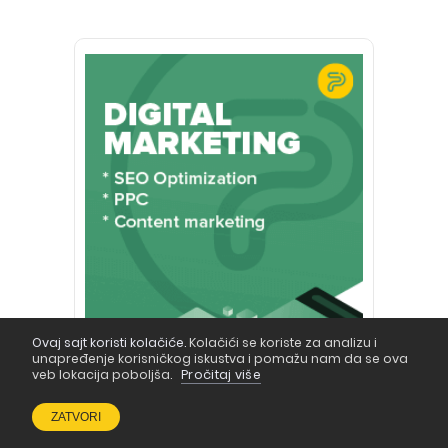
Ovaj sajt koristi kolačiće.
Kolačići se koriste za analizu i
unapređenje korisničkog iskustva i pomažu nam da se ova
veb lokacija poboljša.
Pročitaj više
ZATVORI