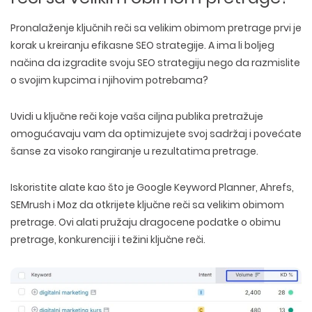
Pronalaženje ključnih reči sa velikim obimom pretrage prvi je
korak u kreiranju efikasne SEO strategije. A ima li boljeg
načina da izgradite svoju SEO strategiju nego da razmislite
o svojim kupcima i njihovim potrebama?
Uvidi u
ključne reči koje vaša ciljna publika pretražuje
omogućavaju vam da optimizujete svoj sadržaj i povećate
šanse za
visoko rangiranje u rezultatima pretrage
.
Iskoristite alate kao što je Google Keyword Planner, Ahrefs,
SEMrush i Moz da otkrijete ključne reči sa velikim obimom
pretrage. Ovi alati pružaju dragocene
podatke o
obimu
pretrage
,
konkurenciji
i
težini ključne reči
.