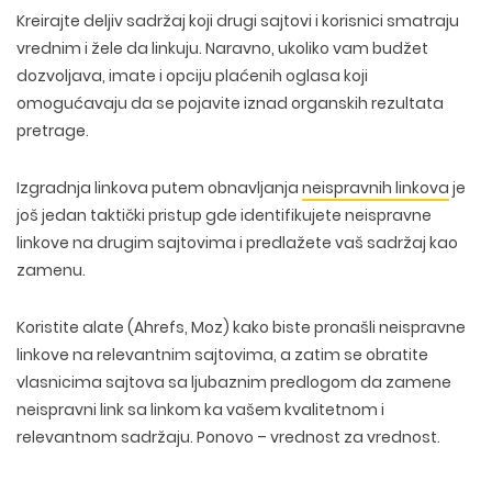
Kreirajte deljiv sadržaj koji drugi sajtovi i korisnici smatraju
vrednim i žele da linkuju. Naravno, ukoliko vam budžet
dozvoljava, imate i opciju plaćenih oglasa koji
omogućavaju da se pojavite iznad organskih rezultata
pretrage.
Izgradnja linkova putem obnavljanja
neispravnih linkova
je
još jedan taktički pristup gde identifikujete neispravne
linkove na drugim sajtovima i predlažete vaš sadržaj kao
zamenu.
Koristite alate (Ahrefs, Moz) kako biste pronašli neispravne
linkove na relevantnim sajtovima, a zatim se obratite
vlasnicima sajtova sa ljubaznim predlogom da zamene
neispravni link sa linkom ka vašem kvalitetnom i
relevantnom sadržaju. Ponovo – vrednost za vrednost.