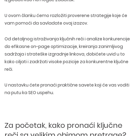
U ovom članku ćemo razložiti
proverene strategije koje će
vam pomoći da savladate ovaj izazov
.
Od detaljnog istraživanja ključnih reči i analize konkurencije
do efikasne on-page optimizacije, kreiranja zanimljivog
sadržaja i strateške izgradnje linkova, dobićete uvid u to
kako ciljati i zadržati visoke pozicije za konkurentne ključne
reči.
U nastavku ćete pronaći praktične savete koji će vas voditi
na
putu ka SEO uspehu
.
Za početak, kako pronaći ključne
reči sa velikim obimom pretrage?