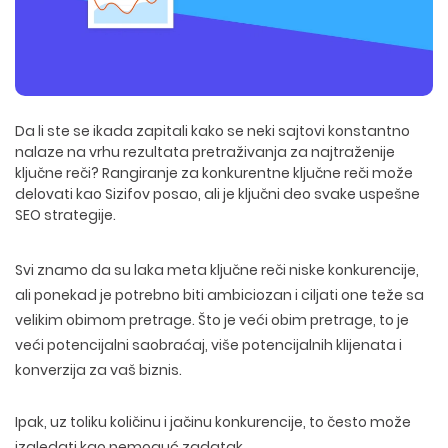
Da li ste se ikada zapitali kako se neki sajtovi konstantno
nalaze na vrhu rezultata pretraživanja za najtraženije
ključne reči?
Rangiranje za konkurentne ključne reči
može
delovati kao Sizifov posao, ali je ključni deo svake uspešne
SEO strategije.
Svi znamo da su laka meta ključne reči niske konkurencije,
ali ponekad je potrebno biti ambiciozan i
ciljati one teže sa
velikim obimom pretrage
. Što je veći obim pretrage, to je
veći potencijalni saobraćaj, više potencijalnih klijenata i
konverzija za vaš biznis.
Ipak, uz toliku količinu i jačinu konkurencije, to često može
izgledati kao nemoguć zadatak.