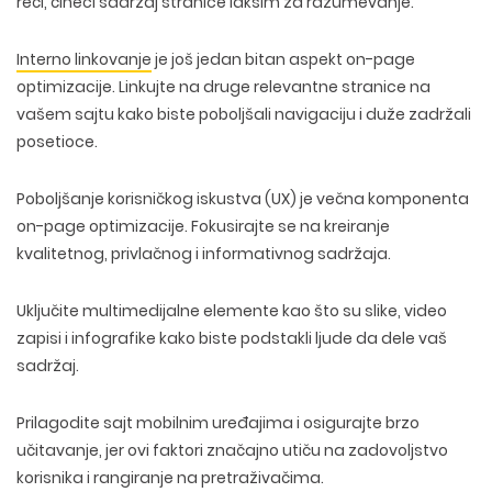
reči, čineći sadržaj stranice lakšim za razumevanje.
Interno linkovanje
je još jedan bitan aspekt
on-page
optimizacije. Linkujte na druge relevantne stranice na
vašem sajtu kako biste
poboljšali navigaciju
i
duže zadržali
posetioce
.
Poboljšanje korisničkog iskustva (UX) je večna komponenta
on-page optimizacije. Fokusirajte se na kreiranje
kvalitetnog, privlačnog i informativnog sadržaja.
Uključite multimedijalne elemente kao što su
slike
,
video
zapisi
i
infografike
kako biste podstakli ljude da dele vaš
sadržaj.
Prilagodite sajt
mobilnim uređajima
i
osigurajte brzo
učitavanje
, jer ovi faktori značajno utiču na zadovoljstvo
korisnika i rangiranje na pretraživačima.