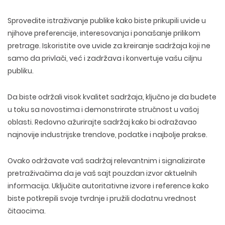
DIZAJN ETIKETA I AMBALAZE
WEB DEVELOPMENT
COPYWRITING
ILUSTRACIJE
WEB I GRAFIČKI DIZAJN
Sprovedite istraživanje publike
kako biste prikupili uvide u
DRUŠTVENE MREŽE
njihove preferencije, interesovanja i ponašanje prilikom
DIGITALNI MARKETING
pretrage. Iskoristite ove uvide za kreiranje sadržaja koji ne
samo da privlači, već i zadržava i konvertuje vašu ciljnu
publiku.
Da biste održali visok kvalitet sadržaja, ključno je da budete
u toku sa novostima i demonstrirate stručnost u vašoj
oblasti. Redovno ažurirajte sadržaj kako bi odražavao
najnovije industrijske trendove, podatke i najbolje prakse.
Ovako održavate vaš sadržaj relevantnim i signalizirate
pretraživačima da je vaš sajt pouzdan izvor aktuelnih
informacija. Uključite autoritativne izvore i reference kako
biste potkrepili svoje tvrdnje i pružili dodatnu vrednost
čitaocima.