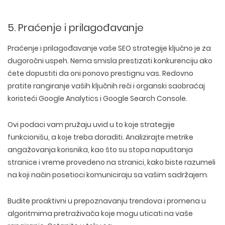
5. Praćenje i prilagođavanje
Praćenje i prilagođavanje vaše SEO strategije ključno je za
dugoročni uspeh. Nema smisla prestizati konkurenciju ako
ćete dopustiti da oni ponovo prestignu vas.
Redovno
pratite rangiranje vaših ključnih reči i organski saobraćaj
koristeći Google Analytics i Google Search Console.
Ovi podaci vam pružaju uvid u to
koje strategije
funkcionišu
, a koje treba doraditi. Analizirajte metrike
angažovanja korisnika, kao što su stopa napuštanja
stranice i vreme provedeno na stranici, kako biste razumeli
na koji način posetioci komuniciraju sa vašim sadržajem.
Budite proaktivni u prepoznavanju trendova i promena u
algoritmima pretraživača koje mogu uticati na vaše