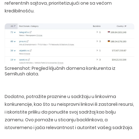
referentnih sajtova, prioritetizujući one sa većom
kredibilnošću.
Screenshot: Pregled ključnih domena konkurenta iz
SemRush alata.
Dodatno, potražite
praznine u sadržaju
u linkovima
konkurencije, kao što su neispravni linkovi ili zastareli resursi,
i iskoristite priliku da ponudite svoj sadržaj kao bolju
zamenu. Ovo pomaže u sticanju backlinkova, a
istovremeno i jača relevantnost i autoritet vašeg sadržaja.