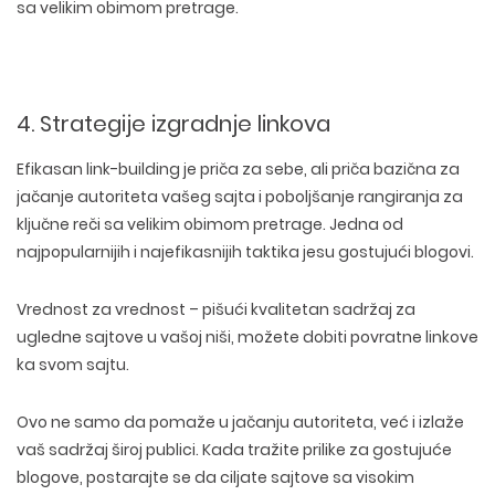
sa velikim obimom pretrage.
4. Strategije izgradnje linkova
Efikasan link-building je priča za sebe, ali priča bazična za
jačanje autoriteta vašeg sajta i poboljšanje rangiranja za
ključne reči
sa velikim obimom pretrage. Jedna od
najpopularnijih i najefikasnijih taktika jesu gostujući blogovi.
Vrednost za vrednost – pišući kvalitetan sadržaj za
ugledne sajtove u vašoj niši, možete dobiti povratne linkove
ka svom sajtu.
Ovo ne samo da pomaže u jačanju autoriteta, već i izlaže
vaš sadržaj široj publici. Kada tražite prilike za
gostujuće
blogove
, postarajte se da ciljate sajtove sa
visokim