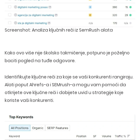
Screenshot: Analiza ključnih reči iz SemRush alata
Kako ovo više nije školsko takmičenje, potpuno je poželjno
baciti pogled na tuđe odgovore.
Identifikujte ključne reči za koje se vaši konkurenti rangiraju
.
Alati poput Ahrefs-a i SEMrush-a mogu vam pomoći da
otkrijete ove ključne reči i dobijete uvid u strategije koje
koriste vaši konkurenti.