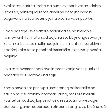
Kvalitetan
sadržaj treba da bude sveobuhvatan i dobro
istražen
, pokrivajući teme dovoljno detaljno kako bi
odgovorio na sva potencijalna pitanja vaše publike.
Sada postaje i sve važnije fokusirati se na kreiranje
raznovrsnih formata sadržaja za što bolje angažovanje
korisnika. Koristite multimedijalne elemente i interaktivni
sadržaj kako biste poboljšali korisničko iskustvo i povećali
deljenja.
Ova raznovrsnost održava interesovanje vaše publike i
podstiče duži boravak na sajtu.
Kombinovanjem pristupa
usmerenog na korisnike sa
stručnim
,
ažuriranim informacijama
, možete
kreirati
kvalitetan sadržaj
koji se ističe u rezultatima pretrage,
donosi organski saobraćaj i efikasno rangira za ključne reči