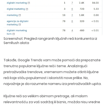
Screenshot: Pregled rangiranih ključnih reči konkurenta iz
SemRush alata
Takođe, Google Trends vam može pomoći da prepoznate
trenutno popularne ključne reči i teme. Analizirajući
pretraživačke trendove, vremenom možete otkriti ključne
reči koje stiču popularnost i iskoristiti nove prilike. No,
najvažnije je da razumete nameru iza pretraživačkih upita.
Ključne reči sa velikim obimom pretrage, ali malom
relevantnošću za vaš sadržaj ili biznis, možda nisu vredne