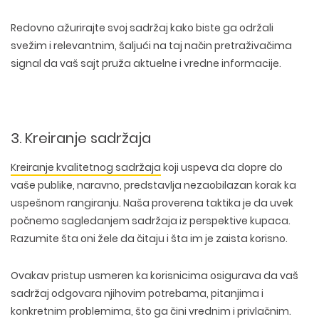
Redovno ažurirajte svoj sadržaj kako biste ga održali
svežim i relevantnim
, šaljući na taj način pretraživačima
signal da vaš sajt pruža aktuelne i vredne informacije.
3. Kreiranje sadržaja
Kreiranje kvalitetnog sadržaja
koji uspeva da dopre do
vaše publike, naravno, predstavlja nezaobilazan korak ka
uspešnom rangiranju. Naša proverena taktika je da uvek
počnemo sagledanjem sadržaja iz perspektive kupaca.
Razumite šta oni žele da čitaju
i šta im je zaista korisno.
WEB TEHNOLOGIJE
DIZAJN WEB SAJTA
Ovakav pristup usmeren ka korisnicima osigurava da vaš
WORDPRESS
UI/UX DIZAJN
sadržaj odgovara njihovim potrebama
,
pitanjima
i
ECOMMERCE
SEO OPTIMIZACIJA
LOGO I BRENDING
konkretnim problemima
, što ga čini vrednim i privlačnim.
CUSTOM WEB APLIKACIJE
PLAĆENO OGLAŠAVANJE