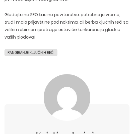
Gledajte na SEO kao na povrtarstvo: potrebno je vreme,
trud i malo prljavštine pod noktima, ali berba
ključnih reči sa
velikim obimom pretrage
ostaviće konkurenciju gladnu
vaših plodova!
RANGIRANJE KLJUČNIH REČI