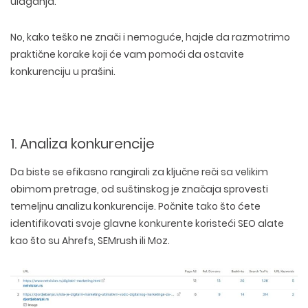
ulaganja.
No, kako teško ne znači i nemoguće, hajde da
razmotrimo
praktične korake
koji će vam pomoći da ostavite
konkurenciju u prašini.
1. Analiza konkurencije
Da biste se efikasno rangirali za ključne reči sa velikim
obimom pretrage, od suštinskog je značaja
sprovesti
temeljnu analizu konkurencije
. Počnite tako što ćete
identifikovati svoje glavne konkurente koristeći SEO alate
kao što su Ahrefs, SEMrush ili Moz.