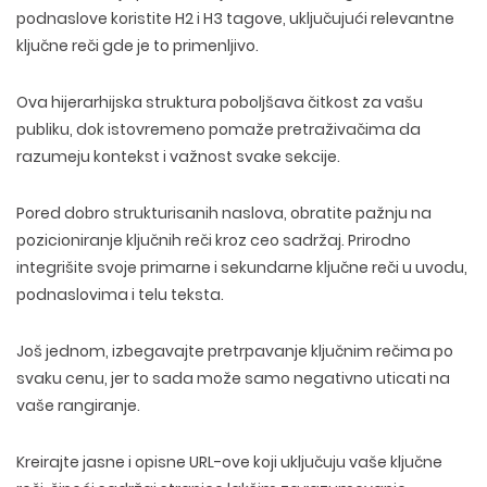
podnaslove koristite H2 i H3 tagove
, uključujući relevantne
ključne reči gde je to primenljivo.
Ova hijerarhijska struktura poboljšava čitkost za vašu
publiku, dok istovremeno pomaže pretraživačima da
razumeju kontekst i važnost svake sekcije.
Pored dobro strukturisanih naslova, obratite pažnju na
pozicioniranje ključnih reči kroz ceo sadržaj. Prirodno
integrišite svoje primarne i sekundarne ključne reči u uvodu,
podnaslovima i telu teksta.
Još jednom, izbegavajte pretrpavanje ključnim rečima po
svaku cenu, jer to sada može samo negativno uticati na
vaše rangiranje.
Kreirajte jasne i opisne URL-ove koji uključuju vaše ključne