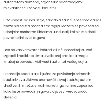
autoritetom domena
,
organskim saobraćajem
i
relevantnošću
za vašu industriju.
U zavisnosti od industrije, saradnja sa influenserima danas
može biti zaista moćna strategija. Možete se
povezati sa
uticajnim osobama i liderima u industriji
kako biste dobili
povratne linkove i tagove.
Ovo će vas verovatno koštati, ali influenseri koji su već
izgradili kredibilitet i imaju veliki broj pratilaca mogu
značajno povećati vidljivost i autoritet vašeg sajta.
Promocija sadržaja je ključna za
privlačenje prirodnih
backlink-ova
. Aktivno promovišite svoj sadržaj putem
društvenih mreža, email marketinga i online zajednica
kako biste povećali njegovu vidljivost i verovatnoću
deljenja.