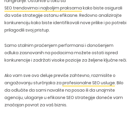
rangiranje. Ostanite u toku sa
SEO trendovima i najboljim praksama
kako biste osigurali
da vaše strategije ostanu efikasne. Redovno analizirajte
konkurenciju kako biste identifikovali nove prilike i po potrebi
prilagodili svoj pristup.
Samo
stalnim praćenjem performansi i donošenjem
odluka zasnovanih na podacima
možete ostati ispred
konkurencije i zadržati visoke pozicije za željene ključne reči.
Ako vam sve ovo deluje previše zahtevno, razmislite o
angažovanju sturčnjaka za
profesionalne SEO usluge
. Bilo
da odlučite da sami navalite na posao ili da unajmite
agenciju, ulaganje u efikasne SEO strategije doneće vam
značajan povrat za vaš biznis.