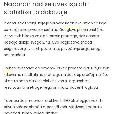
Naporan rad se uvek isplati – i
statistika to dokazuje
Prema istraživanju koje je sproveo
Backlinko
, stranica koja
se rangira na prvom mestu na Google-u prima
približno
27,6% svih klikova
za dati termin pretrage, dok deseta
pozicija dobija svega 2,4%. Ovo naglašava značaj
osiguravanja visokih pozicija za povećanje organskog
saobraćaja.
Forbes
izveštava da organski klikovi predstavljaju 45,1% svih
klikova na rezultatima pretrage na desktop uređajima, što
ukazuje na to da
korisnici više veruju organskim
rezultatima pretrage
nego onima iz plaćenih oglasa.
To znači da primenom efektivnih SEO strategija možete
privući više saobraćaja, postići veću vidljivost, i na kraju
povećati uspeh vašeg biznisa.