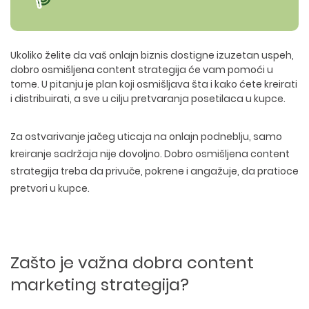
Ukoliko želite da vaš onlajn biznis dostigne izuzetan uspeh,
dobro osmišljena content strategija će vam pomoći u
tome. U pitanju je plan koji osmišljava šta i kako ćete kreirati
i distribuirati, a sve u cilju pretvaranja posetilaca u kupce.
Za ostvarivanje jačeg uticaja na onlajn podneblju, samo
kreiranje sadržaja nije dovoljno. Dobro osmišljena content
strategija treba da privuče, pokrene i angažuje, da pratioce
pretvori u kupce.
Zašto je važna dobra content
marketing strategija?