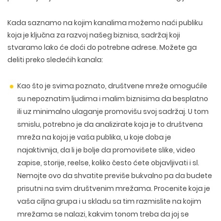
Kada saznamo na kojim kanalima možemo naći publiku
koja je ključna za razvoj našeg biznisa, sadržaj koji
stvaramo lako će doći do potrebne adrese. Možete ga
deliti preko sledećih kanala:
Kao što je svima poznato,
društvene mreže
omogućile
su nepoznatim ljudima i malim biznisima da besplatno
ili uz minimalno ulaganje promovišu svoj sadržaj. U tom
smislu, potrebno je da analizirate koja je to društvena
mreža na kojoj je vaša publika, u koje doba je
najaktivnija, da li je bolje da promovišete slike, video
zapise, storije, reelse, koliko često ćete objavljivati i sl.
Nemojte ovo da shvatite previše bukvalno pa da budete
WEB TEHNOLOGIJE
prisutni na svim društvenim mrežama. Procenite koja je
DIZAJN WEB SAJTA
WORDPRESS
UI/UX DIZAJN
vaša ciljna grupa i u skladu sa tim razmislite na kojim
ECOMMERCE
SEO OPTIMIZACIJA
LOGO I BRENDING
mrežama se nalazi, kakvim tonom treba da joj se
CUSTOM WEB APLIKACIJE
PLAĆENO OGLAŠAVANJE