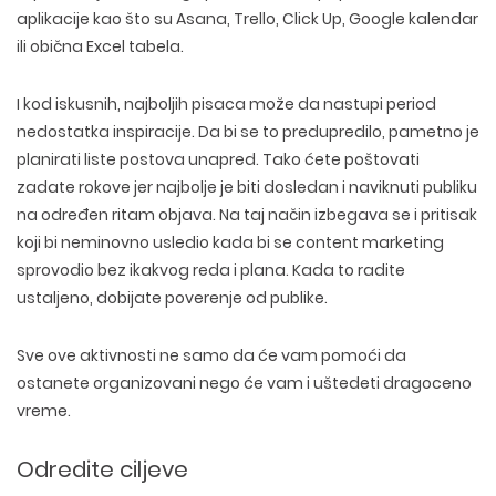
aplikacije kao što su Asana, Trello, Click Up, Google kalendar
ili obična Excel tabela.
I kod iskusnih, najboljih pisaca može da nastupi period
nedostatka inspiracije. Da bi se to predupredilo, pametno je
planirati liste postova unapred. Tako ćete poštovati
zadate rokove jer najbolje je biti dosledan i naviknuti publiku
na određen ritam objava. Na taj način izbegava se i pritisak
koji bi neminovno usledio kada bi se content marketing
sprovodio bez ikakvog reda i plana. Kada to radite
ustaljeno, dobijate poverenje od publike.
Sve ove aktivnosti ne samo da će vam pomoći da
ostanete organizovani nego će vam i uštedeti dragoceno
vreme.
Odredite ciljeve