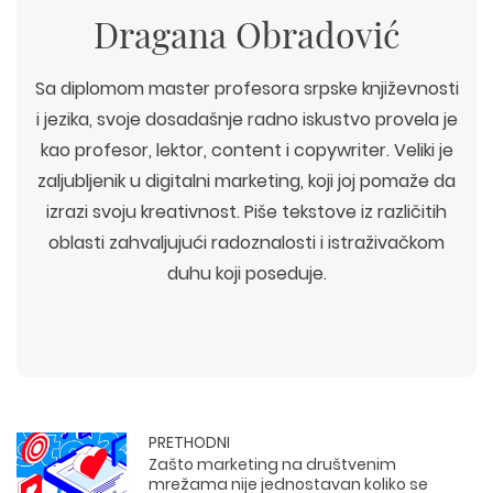
Dragana Obradović
Sa diplomom master profesora srpske književnosti
i jezika, svoje dosadašnje radno iskustvo provela je
kao profesor, lektor, content i copywriter. Veliki je
zaljubljenik u digitalni marketing, koji joj pomaže da
izrazi svoju kreativnost. Piše tekstove iz različitih
oblasti zahvaljujući radoznalosti i istraživačkom
duhu koji poseduje.
PRETHODNI
Zašto marketing na društvenim
mrežama nije jednostavan koliko se