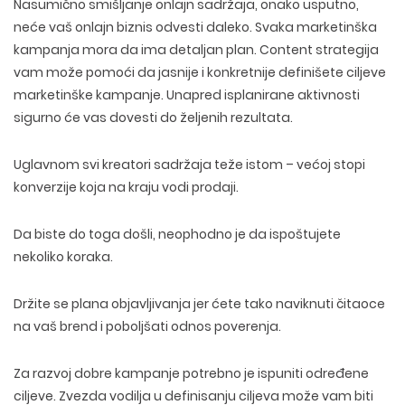
Nasumično smišljanje onlajn sadržaja, onako usputno,
neće vaš onlajn biznis odvesti daleko. Svaka marketinška
kampanja mora da ima detaljan plan. Content strategija
vam može pomoći da jasnije i konkretnije definišete ciljeve
marketinške kampanje. Unapred isplanirane aktivnosti
sigurno će vas dovesti do željenih rezultata.
Uglavnom svi kreatori sadržaja teže istom – većoj stopi
konverzije koja na kraju vodi prodaji.
Da biste do toga došli, neophodno je da ispoštujete
nekoliko koraka.
Držite se plana objavljivanja jer ćete tako naviknuti čitaoce
na vaš brend i poboljšati odnos poverenja.
Za razvoj dobre kampanje potrebno je ispuniti određene
ciljeve. Zvezda vodilja u definisanju ciljeva može vam biti