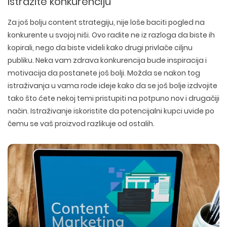
Istražite konkurenciju
Za još bolju content strategiju, nije loše baciti pogled na
konkurente u svojoj niši. Ovo radite ne iz razloga da biste ih
kopirali, nego da biste videli kako drugi privlače ciljnu
publiku. Neka vam zdrava konkurencija bude inspiracija i
motivacija da postanete još bolji. Možda se nakon tog
istraživanja u vama rode ideje kako da se još bolje izdvojite
tako što ćete nekoj temi pristupiti na potpuno nov i drugačiji
način. Istraživanje iskoristite da potencijalni kupci uvide po
čemu se vaš proizvod razlikuje od ostalih.