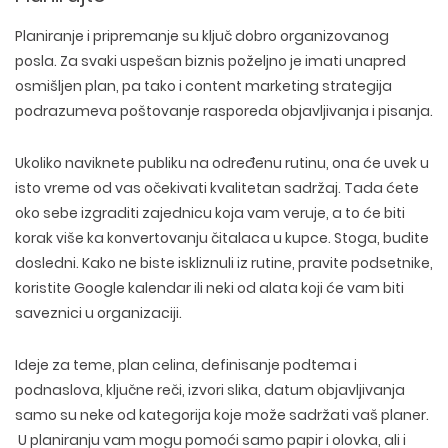
Planiranje i pripremanje su ključ dobro organizovanog
posla. Za svaki uspešan biznis poželjno je imati unapred
osmišljen plan, pa tako i content marketing strategija
podrazumeva poštovanje rasporeda objavljivanja i pisanja.
Ukoliko naviknete publiku na određenu rutinu, ona će uvek u
isto vreme od vas očekivati kvalitetan sadržaj. Tada ćete
oko sebe izgraditi zajednicu koja vam veruje, a to će biti
korak više ka konvertovanju čitalaca u kupce. Stoga, budite
dosledni. Kako ne biste iskliznuli iz rutine, pravite podsetnike,
koristite Google kalendar ili neki od alata koji će vam biti
saveznici u organizaciji.
Ideje za teme, plan celina, definisanje podtema i
podnaslova, ključne reči, izvori slika, datum objavljivanja
samo su neke od kategorija koje može sadržati vaš planer.
U planiranju vam mogu pomoći samo papir i olovka, ali i