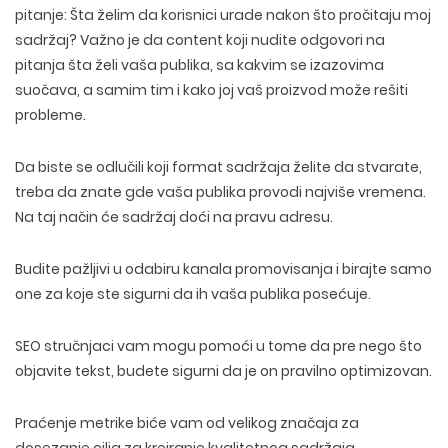
pitanje: Šta želim da korisnici urade nakon što pročitaju moj
sadržaj? Važno je da content koji nudite odgovori na
pitanja šta želi vaša publika, sa kakvim se izazovima
suočava, a samim tim i kako joj vaš proizvod može rešiti
probleme.
Da biste se odlučili koji format sadržaja želite da stvarate,
treba da znate gde vaša publika provodi najviše vremena.
Na taj način će sadržaj doći na pravu adresu.
Budite pažljivi u odabiru kanala promovisanja i birajte samo
one za koje ste sigurni da ih vaša publika posećuje.
SEO stručnjaci vam mogu pomoći u tome da pre nego što
objavite tekst, budete sigurni da je on pravilno optimizovan.
Praćenje metrike biće vam od velikog značaja za