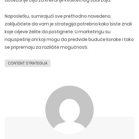
dosezanje cilja za kreiranje kvalitetnog sadržaja.
Naposletku, sumirajući sve prethodno navedeno,
zaključićete da vam je strategija potrebna kako biste znali
koje ciljeve želite da postignete. U marketingu su
najuspešniji oni koji mogu da predvide buduće korake i tako
se pripremaju za različite mogućnosti.
CONTENT STRATEGIJA