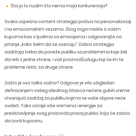
Šta ja to nudim što nema moja konkurencija?
Svaka uspešna content strategija počiva na personalizaciji
i na emocionalnim vezama. Zbog toga mislite o vašim
kupcima kao o ljudima sa emocijama i odgovarajte na
pitanje „kako želim da se osećaju“. Dobra strategija
sadržaja treba da poveže publiku sa problemima koje želi
da reši s jedne strane, i vaš proizvod/uslugu koji će im te
probleme rešiti, sa druge strane.
Zašto je ovo toliko važno? Odgovor je vrlo očigledan:
definisanjem vašeg idealnog čitaoca nećete gubiti vreme
stvarajući sadržaj za publiku kojima se vaše objave neće
svideti. Tako ostaje više vremena i energije za
predstavljanje svog proizvoda pravoj publici, koja će zaista
da izvrši kupovinu.