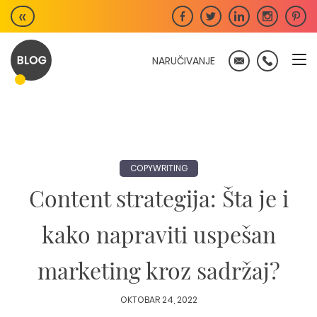
Skip
«
to
content
NARUČIVANJE
COPYWRITING
Content strategija: Šta je i
kako napraviti uspešan
marketing kroz sadržaj?
OKTOBAR 24, 2022