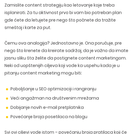
Zamislite content strategiju kao letovanje koje treba
isplanirati. Za tu aktivnost prvo bi vam bio potreban plan
gde ćete da letujete pre nego što počnete da tražite
smeštaj i karte za put.
Čemu ova analogija? Jednostavno je. Ona poručuje, pre
nego što krenete da kreirate sadržaj, da je važno da imate
jasnu sliku šta želite da postignete content marketingom.
Neki od uopštenijih ciljeva koji vode ka uspehu kada je u
pitanju content marketing mogu biti:
Poboljšanje u SEO optimizaciji i rangiranju
Veći angažman na društvenim mrežama
Dobijanje novih e-mail pretplatnika
Povećanje broja posetilaca na blogu
Svi ovi ciljevi vode istom – povećanju broja pratilaca koji će