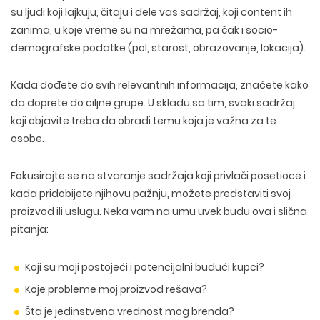
su ljudi koji lajkuju, čitaju i dele vaš sadržaj, koji content ih
zanima, u koje vreme su na mrežama, pa čak i socio-
demografske podatke (pol, starost, obrazovanje, lokacija).
Kada dođete do svih relevantnih informacija, znaćete kako
da doprete do ciljne grupe. U skladu sa tim, svaki sadržaj
koji objavite treba da obradi temu koja je važna za te
osobe.
Fokusirajte se na stvaranje sadržaja koji privlači posetioce i
kada pridobijete njihovu pažnju, možete predstaviti svoj
proizvod ili uslugu. Neka vam na umu uvek budu ova i slična
pitanja:
Koji su moji postojeći i potencijalni budući kupci?
Koje probleme moj proizvod rešava?
Šta je jedinstvena vrednost mog brenda?