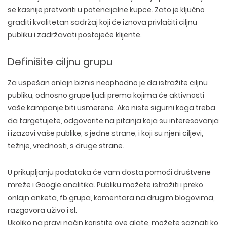
se kasnije pretvoriti u potencijalne kupce. Zato je ključno
graditi kvalitetan sadržaj koji će iznova privlačiti ciljnu
publiku i zadržavati postojeće klijente.
Definišite ciljnu grupu
Za uspešan onlajn biznis neophodno je da istražite ciljnu
publiku, odnosno grupe ljudi prema kojima će aktivnosti
vaše kampanje biti usmerene. Ako niste sigurni koga treba
da targetujete, odgovorite na pitanja koja su interesovanja
i izazovi vaše publike, s jedne strane, i koji su njeni ciljevi,
težnje, vrednosti, s druge strane.
U prikupljanju podataka će vam dosta pomoći društvene
mreže i Google analitika. Publiku možete istražiti i preko
onlajn anketa, fb grupa, komentara na drugim blogovima,
razgovora uživo i sl.
Ukoliko na pravi način koristite ove alate, možete saznati ko