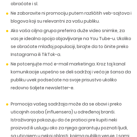
DIZAJN ETIKETA I AMBALAZE
obraćate i sl.
WEB DEVELOPMENT
COPYWRITING
ILUSTRACIJE
WEB I GRAFIČKI DIZAJN
Ne zaboravite ni promociju putem različitih
veb-sajtova
i
DRUŠTVENE MREŽE
DIGITALNI MARKETING
blogova
koji su relevantni za vašu publiku.
Ako vaša ciljna grupa preferira duže
video snimke
, za
vas je idealna opcija objavljivanje na You Tube-u. Ukoliko
se obraćate mlađoj populaciji, birajte da to činite preko
Instagrama ili TikTok-a.
Ne potcenjujte moć
e-mail marketinga
. Kroz taj kanal
komunikacije uspešno se deli sadržaj i veća je šansa da
publiku uvek podsećate na svoje prisustvo ukoliko
redovno šaljete newsletter-e.
Promocija vašeg sadržaja može da se obavi i preko
uticajnih osoba (influensera)
u određenoj branši.
Istraživanja pokazuju da će pratioci pre kupiti neki
proizvod ili uslugu ako za njega garantuju poznati ljudi,
sa uticajem u nekoj oblasti, kojima publika veruje. I sami