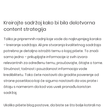
Kreirajte sadržaj kako bi bila delotvorna
content strategija
Toliko je pripremnih radnji koje vode do najkrupnijeg koraka
– kreiranje sadržaja. Ali pre stvaranja kvalitetnog sadržaja
potrebno je detaljno istražiti temu o kojoj pišete. To znači
samo jedno – prikupljajte informacije iz svih izvora
relevantnih za određenu temu, proučavajte, čitajte o tome.
Stručnost, tačnost i pouzdanost informacija vode
kredibilitetu. Tako ćete nastaviti da gradite poverenje od
strane posetilaca koji će sigurno nastaviti da vas prate i
čitaju s namerom da kod vas uvek pronađu koristan
sadržaj.
Ukoliko pišete blog postove, da biste se što bolje kotirali na