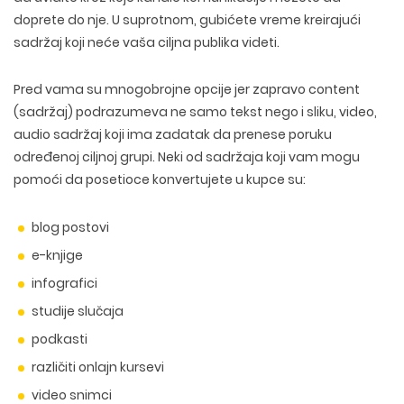
doprete do nje. U suprotnom, gubićete vreme kreirajući
sadržaj koji neće vaša ciljna publika videti.
Pred vama su mnogobrojne opcije jer zapravo content
(sadržaj) podrazumeva ne samo tekst nego i sliku, video,
audio sadržaj koji ima zadatak da prenese poruku
određenoj ciljnoj grupi. Neki od sadržaja koji vam mogu
pomoći da posetioce konvertujete u kupce su:
blog postovi
e-knjige
infografici
studije slučaja
podkasti
različiti onlajn kursevi
video snimci