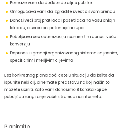
Pomaže vam da dođete do ciljne publike
Omogućava vam da izgradite svest o svom brendu
Donosi veći broj pratilaca i posetilaca na vašu onlajn
lokaciju, a svi su oni potencijalni kupci
Poboljšava seo optimizaciju i samim tim donosi veću
konverziju
Doprinosi izgradnji organizovanog sistema sa jasnim,
specifičnim i merljivim ciljevima
Bez konkretnog plana doći ćete u situaciju da želite da
ispunite neki cilj, a nemate predstavu na koji način to
možete učiniti. Zato vam donosimo
9 koraka koji će
poboljšati rangiranje vaših stranica na internetu
.
Planirajte