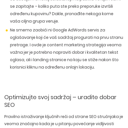
se zapitajte – koliko puta ste preko preporuke izvršili
određenu kupovinu? Dakle, pronađite nekoga kome
vaša ciljna grupa veruje.
Ne smemo zaobići ni
Google AdWords
servis za
oglašavanje koji će vaš sadržaj progurati na prvu stranu
pretrage. I ovde je content marketing strategija veoma
važna jer je potrebno napraviti dobar i kvalitetan tekst
oglasa, ali i landing stranice na koju se stiže nakon što
korisnici kliknu na određenu onlajn lokaciju.
Optimizujte svoj sadržaj – uradite dobar
SEO
Pravilno istraživanje ključnih reči od strane SEO stručnjaka je
veoma značajno kada je u pitanju povećanje vidljivosti