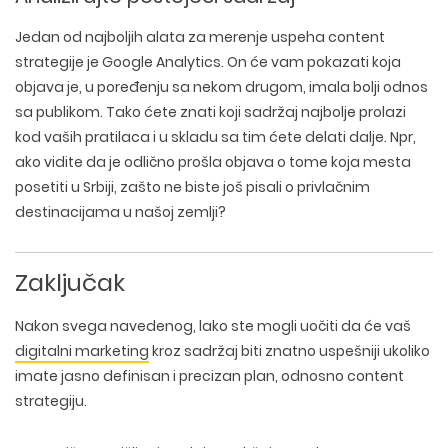
Jedan od najboljih alata za merenje uspeha content
strategije je Google Analytics. On će vam pokazati koja
objava je, u poređenju sa nekom drugom, imala bolji odnos
sa publikom. Tako ćete znati koji sadržaj najbolje prolazi
kod vaših pratilaca i u skladu sa tim ćete delati dalje. Npr,
ako vidite da je odlično prošla objava o tome koja mesta
posetiti u Srbiji, zašto ne biste još pisali o privlačnim
destinacijama u našoj zemlji?
Zaključak
Nakon svega navedenog, lako ste mogli uočiti da će vaš
digitalni marketing
kroz sadržaj biti znatno uspešniji ukoliko
imate jasno definisan i precizan plan, odnosno content
strategiju.