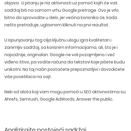
objava. U pitanju je niz aktivnosti uz pomoć kojih će vaš
sadržaj biti na samom vrhu Google pretrage. Ovo je vrlo
bitno da sprovodite u delo, jer većina korisnika će, kada
nešto pretražuje, uglavnom kliknuti na prvi rezultat.
U ispunjavanju tog cilja ključnu ulogu igra kvalitetan i
zanimljiv sadržaj, sa korisnim informacijama, ali, što je i
najvažnije, originalan. Google ne voli pozajmljeno i već
viđeno štivo, pa vodite računa da tekstovi koje pišete budu
unikatni. Na taj način postaćete prepoznatljivi i dovodićete
više posetilaca na sajt.
Neki od alata koji vam mogu pomoći u SEO aktivnostima su:
Ahrefs, Semrush, Google AdWords, Answer the public.
Analizirajte postojeći sadržaj