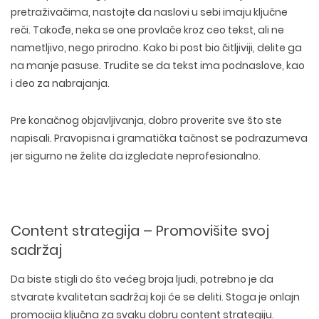
pretraživačima, nastojte da naslovi u sebi imaju ključne
reči. Takođe, neka se one provlače kroz ceo tekst, ali ne
nametljivo, nego prirodno. Kako bi post bio čitljiviji, delite ga
na manje pasuse. Trudite se da tekst ima podnaslove, kao
i deo za nabrajanja.
Pre konačnog objavljivanja, dobro proverite sve što ste
napisali. Pravopisna i gramatička tačnost se podrazumeva
jer sigurno ne želite da izgledate neprofesionalno.
Content strategija – Promovišite svoj
sadržaj
Da biste stigli do što većeg broja ljudi, potrebno je da
stvarate kvalitetan sadržaj koji će se deliti. Stoga je onlajn
promocija ključna za svaku dobru content strategiju.