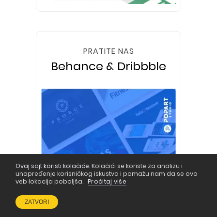
PRATITE NAS
Behance & Dribbble
Ovaj sajt koristi kolačiće.
Kolačići se koriste za analizu i
unapređenje korisničkog iskustva i pomažu nam da se ova
veb lokacija poboljša.
Pročitaj više
ZATVORI