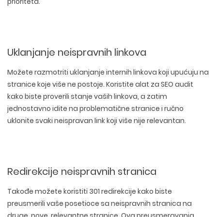
prioriteta.
Uklanjanje neispravnih linkova
Možete razmotriti uklanjanje internih linkova koji upućuju na
stranice koje više ne postoje. Koristite alat za SEO audit
kako biste proverili stanje vaših linkova, a zatim
jednostavno idite na problematične stranice i ručno
uklonite svaki neispravan link koji više nije relevantan.
Redirekcije neispravnih stranica
Takođe možete koristiti 301 redirekcije kako biste
preusmerili vaše posetioce sa neispravnih stranica na
druge, nove, relevantne stranice. Ova preusmeravanja