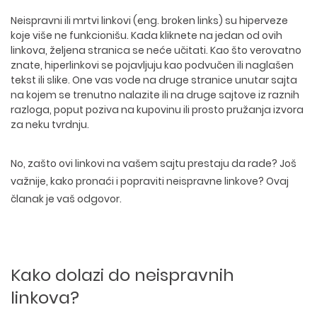
Neispravni ili mrtvi linkovi (eng. broken links) su hiperveze
koje više ne funkcionišu. Kada kliknete na jedan od ovih
linkova, željena stranica se neće učitati. Kao što verovatno
znate, hiperlinkovi se pojavljuju kao podvučen ili naglašen
tekst ili slike. One vas vode na druge stranice unutar sajta
na kojem se trenutno nalazite ili na druge sajtove iz raznih
razloga, poput poziva na kupovinu ili prosto pružanja izvora
za neku tvrdnju.
No, zašto ovi linkovi na vašem sajtu prestaju da rade? Još
važnije, kako pronaći i popraviti neispravne linkove? Ovaj
članak je vaš odgovor.
Kako dolazi do neispravnih
linkova?