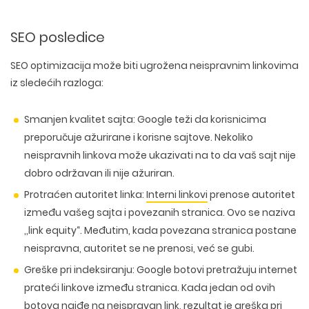
SEO posledice
SEO optimizacija može biti ugrožena neispravnim linkovima
iz sledećih razloga:
Smanjen kvalitet sajta
: Google teži da korisnicima
preporučuje ažurirane i korisne sajtove. Nekoliko
neispravnih linkova može ukazivati na to da vaš sajt nije
dobro održavan ili nije ažuriran.
Protraćen autoritet linka
:
Interni linkovi
prenose autoritet
između vašeg sajta i povezanih stranica. Ovo se naziva
‚‚link equity“. Međutim, kada povezana stranica postane
neispravna, autoritet se ne prenosi, već se gubi.
Greške pri indeksiranju
: Google botovi pretražuju internet
prateći linkove između stranica. Kada jedan od ovih
botova naiđe na neispravan link, rezultat je greška pri