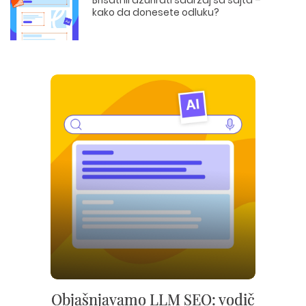
Brisati ili ažurirati sadržaj sa sajta –
kako da donesete odluku?
Objašnjavamo LLM SEO: vodič