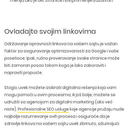
menija ako je URL stranice nov/promenjen/ažuriran.
Ovladajte svojim linkovima
Održavanje ispravnosti linkova na vašem sajtu je važan
faktor za osiguravanje optimizovanosti za Google i vaše
posetioce. Ipak, ručno proveravanje svake stranice može
biti zamoran posao tokom koga je lako zaboraviti i
napraviti propuste.
Stoga, uvek možete izabrati digitalna rešenja koja vam
mogu pomoći u ovim procesima, ili još bolje, možete se
udružiti sa agencijom za digitalni marketing (ako već
niste).
Profesionalne SEO usluge
koje agencije pružaju nude
najbolje razumevanje ovih procesa i osiguraće da je
zdravlje linkova na vašem sajtu uvek zbrinuto, ažurirajući