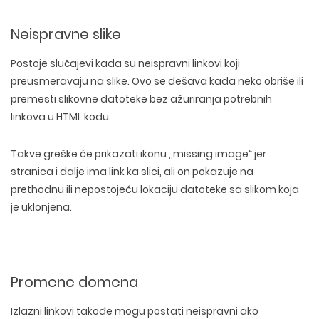
Neispravne slike
Postoje slučajevi kada su neispravni linkovi koji
preusmeravaju na slike. Ovo se dešava kada neko obriše ili
premesti slikovne datoteke bez ažuriranja potrebnih
linkova u HTML kodu.
Takve greške će prikazati ikonu ‚‚missing image“ jer
stranica i dalje ima link ka slici, ali on pokazuje na
prethodnu ili nepostojeću lokaciju datoteke sa slikom koja
je uklonjena.
Promene domena
Izlazni linkovi takođe mogu postati neispravni ako