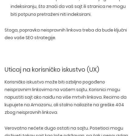
indeksiranju, što znači da vaš sajt ili stranica ne mogu
biti potpuno pretraženi niti indeksirani.
Stoga, popravka neispravnih linkova treba da bude ključni
deo vaše
SEO strategije
.
Uticaj na korisničko iskustvo (UX)
Korisničko iskustvo može biti ozbiljno pogođeno
neispravnim linkovima na vašem sajtu. Korisnici mogu
napustiti sajt ako naiđu na više mrtvih linkova. Recimo da
kupujete na Amazonu, ali stalno nailazite na greške 404
zbog neispravnih linkova.
Verovatno nećete dugo ostati na sajtu. Posetioci mogu
doživeti takav sajt kao loše održavan, pa čak i nepouzdan.