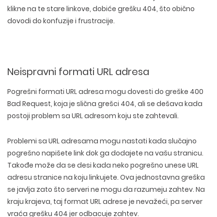
klikne na te stare linkove, dobiće grešku 404, što obično
dovodi do konfuzije i frustracije.
Neispravni formati URL adresa
Pogrešni formati URL adresa mogu dovesti do greške 400
Bad Request, koja je slična grešci 404, ali se dešava kada
postoji problem sa URL adresom koju ste zahtevali.
Problemi sa URL adresama mogu nastati kada slučajno
pogrešno napišete link dok ga dodajete na vašu stranicu.
Takođe može da se desi kada neko pogrešno unese URL
adresu stranice na koju linkujete. Ova jednostavna greška
se javlja zato što serveri ne mogu da razumeju zahtev. Na
kraju krajeva, taj format URL adrese je nevažeći, pa server
vraća grešku 404 jer odbacuje zahtev.