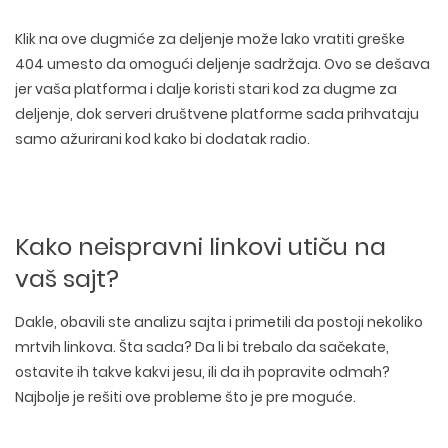
Klik na ove dugmiće za deljenje može lako vratiti greške
404 umesto da omogući deljenje sadržaja. Ovo se dešava
jer vaša platforma i dalje koristi stari kod za dugme za
deljenje, dok serveri društvene platforme sada prihvataju
samo ažurirani kod kako bi dodatak radio.
Kako neispravni linkovi utiču na
vaš sajt?
Dakle, obavili ste analizu sajta i primetili da postoji nekoliko
mrtvih linkova. Šta sada? Da li bi trebalo da sačekate,
ostavite ih takve kakvi jesu, ili da ih popravite odmah?
Najbolje je rešiti ove probleme što je pre moguće.