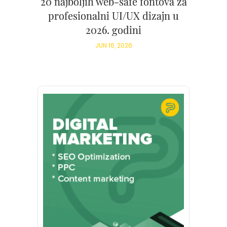
20 najboljih web-safe fontova za
profesionalni UI/UX dizajn u
2026. godini
JUN 16, 2026