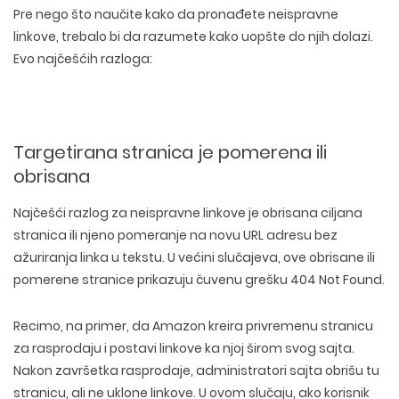
Pre nego što naučite kako da pronađete neispravne
linkove, trebalo bi da razumete kako uopšte do njih dolazi.
Evo najčešćih razloga:
Targetirana stranica je pomerena ili
obrisana
Najčešći razlog za neispravne linkove je obrisana ciljana
stranica ili njeno pomeranje na novu URL adresu bez
ažuriranja linka u tekstu. U većini slučajeva, ove obrisane ili
pomerene stranice prikazuju čuvenu grešku 404 Not Found.
Recimo, na primer, da Amazon kreira privremenu stranicu
za rasprodaju i postavi linkove ka njoj širom svog sajta.
Nakon završetka rasprodaje, administratori sajta obrišu tu
stranicu, ali ne uklone linkove. U ovom slučaju, ako korisnik