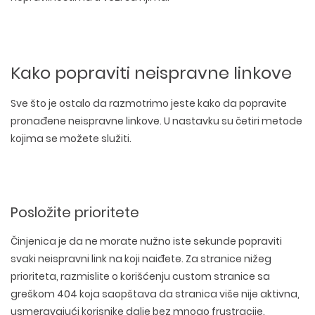
Kako popraviti neispravne linkove
Sve što je ostalo da razmotrimo jeste kako da popravite
pronađene neispravne linkove. U nastavku su četiri metode
kojima se možete služiti.
Posložite prioritete
Činjenica je da ne morate nužno iste sekunde popraviti
WEB TEHNOLOGIJE
svaki neispravni link na koji naiđete. Za stranice nižeg
DIZAJN WEB SAJTA
WORDPRESS
prioriteta, razmislite o korišćenju custom stranice sa
UI/UX DIZAJN
ECOMMERCE
greškom 404 koja saopštava da stranica više nije aktivna,
SEO OPTIMIZACIJA
LOGO I BRENDING
CUSTOM WEB APLIKACIJE
usmeravajući korisnike dalje bez mnogo frustracije.
PLAĆENO OGLAŠAVANJE