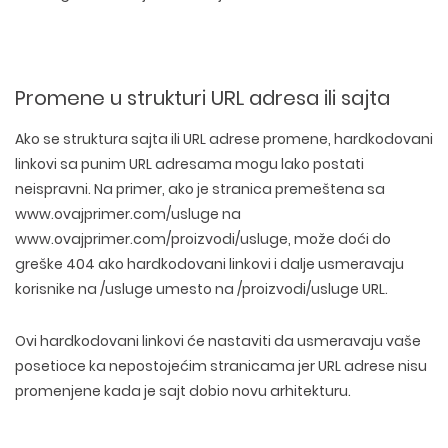
Promene u strukturi URL adresa ili sajta
Ako se struktura sajta ili URL adrese promene, hardkodovani
linkovi sa punim URL adresama mogu lako postati
neispravni. Na primer, ako je stranica premeštena sa
www.ovajprimer.com/usluge na
www.ovajprimer.com/proizvodi/usluge, može doći do
greške 404 ako hardkodovani linkovi i dalje usmeravaju
korisnike na /usluge umesto na /proizvodi/usluge URL.
Ovi hardkodovani linkovi će nastaviti da usmeravaju vaše
posetioce ka nepostojećim stranicama jer URL adrese nisu
promenjene kada je sajt dobio novu arhitekturu.