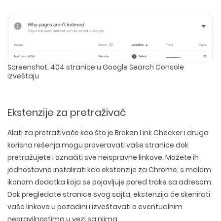
Screenshot: 404 stranice u Google Search Console
izveštaju
Ekstenzije za pretraživač
Alati za pretraživače kao što je Broken Link Checker i druga
korisna rešenja mogu proveravati vaše stranice dok
pretražujete i označiti sve neispravne linkove. Možete ih
jednostavno instalirati kao ekstenzije za Chrome, s malom
ikonom dodatka koja se pojavljuje pored trake sa adresom.
Dok pregledate stranice svog sajta, ekstenzija će skenirati
vaše linkove u pozadini i izveštavati o eventualnim
nepravilnostima u vezi sa njima.