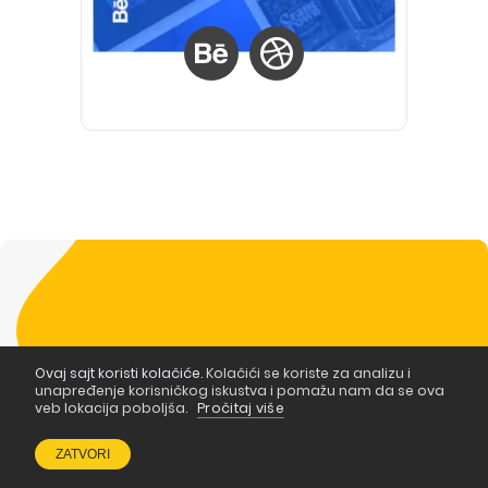
Ovaj sajt koristi kolačiće.
Kolačići se koriste za analizu i
PIŠI ZA POPART BLOG
unapređenje korisničkog iskustva i pomažu nam da se ova
veb lokacija poboljša.
Pročitaj više
Postani bloger
ZATVORI
u PopArtu