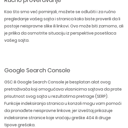
Kao što smo već pominjali, možete se odlučiti i za ručno
pregledanje vašeg sajta i stranica kako biste proverili da li
postoje neispravne slike ili linkovi. Ovo može biti zamorno, ali
je prilika da osmotrite situaciju iz perspektive posetilaca
vašeg sajta.
Google Search Console
GSC ili Google Search Console je
besplatan alat
ovog
pretraživača koji omogućava vlasnicima sajtova da prate
prisutnost svog sajta u rezultatima pretrage (SERP).
Funkcije indeksiranja stranica u konzoli mogu vam pomoći
da pronađete neispravne linkove, jer izveštaj prikazuje
indeksirane stranice koje vraćaju greške 404 ili druge
tipove grešaka.