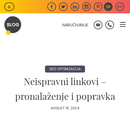
Skip
«
SR
EN
to
content
NARUČIVANJE
SEO OPTIMIZACIJA
Neispravni linkovi –
pronalaženje i popravka
AVGUST 15, 2024