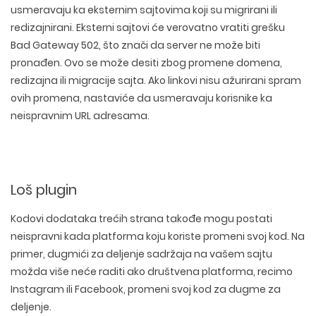
usmeravaju ka eksternim sajtovima koji su migrirani ili
redizajnirani. Eksterni sajtovi će verovatno vratiti grešku
Bad Gateway 502, što znači da server ne može biti
pronađen. Ovo se može desiti zbog promene domena,
redizajna ili migracije sajta. Ako linkovi nisu ažurirani spram
ovih promena, nastaviće da usmeravaju korisnike ka
neispravnim URL adresama.
Loš plugin
Kodovi dodataka trećih strana takođe mogu postati
neispravni kada platforma koju koriste promeni svoj kod. Na
primer, dugmići za deljenje sadržaja na vašem sajtu
možda više neće raditi ako društvena platforma, recimo
Instagram ili Facebook, promeni svoj kod za dugme za
deljenje.