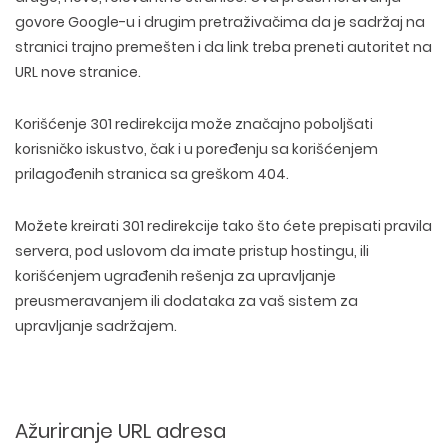
govore Google-u i drugim pretraživačima da je sadržaj na
stranici trajno premešten i da link treba preneti autoritet na
URL nove stranice.
Korišćenje 301 redirekcija može značajno poboljšati
korisničko iskustvo, čak i u poređenju sa korišćenjem
prilagođenih stranica sa greškom 404.
Možete kreirati 301 redirekcije tako što ćete prepisati pravila
servera, pod uslovom da imate pristup hostingu, ili
korišćenjem ugrađenih rešenja za upravljanje
preusmeravanjem ili dodataka za vaš sistem za
upravljanje sadržajem.
Ažuriranje URL adresa