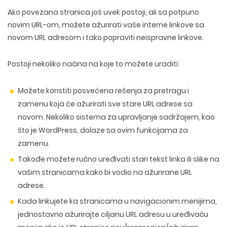
Ako povezana stranica još uvek postoji, ali sa potpuno
novim URL-om, možete ažurirati vaše interne linkove sa
novom URL adresom i tako popraviti neispravne linkove.
Postoji nekoliko načina na koje to možete uraditi:
Možete koristiti posvećena rešenja za pretragu i
zamenu koja će ažurirati sve stare URL adrese sa
novom. Nekoliko sistema za upravljanje sadržajem, kao
što je WordPress, dolaze sa ovim funkcijama za
zamenu.
Takođe možete ručno uređivati stari tekst linka ili slike na
vašim stranicama kako bi vodio na ažurirane URL
adrese.
Kada linkujete ka stranicama u navigacionim menijima,
jednostavno ažurirajte ciljanu URL adresu u uređivaču