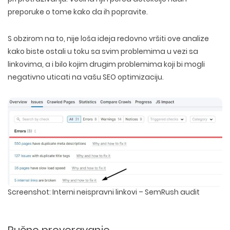
preporuke o tome kako da ih popravite.
S obzirom na to, nije loša ideja redovno vršiti ove analize
kako biste ostali u toku sa svim problemima u vezi sa
linkovima, a i bilo kojim drugim problemima koji bi mogli
negativno uticati na vašu SEO optimizaciju.
Screenshot: Interni neispravni linkovi – SemRush audit
Ručno proveravanje