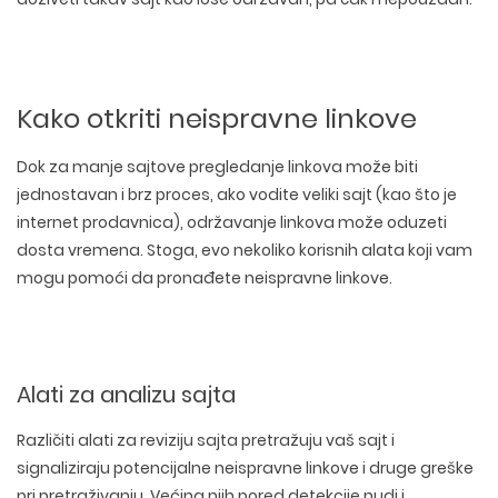
Kako otkriti neispravne linkove
Dok za manje sajtove pregledanje linkova može biti
jednostavan i brz proces, ako vodite veliki sajt (kao što je
internet prodavnica), održavanje linkova može oduzeti
dosta vremena. Stoga, evo nekoliko korisnih alata koji vam
mogu pomoći da pronađete neispravne linkove.
Alati za analizu sajta
Različiti alati za reviziju sajta pretražuju vaš sajt i
signaliziraju potencijalne neispravne linkove i druge greške
pri pretraživanju. Većina njih pored detekcije nudi i