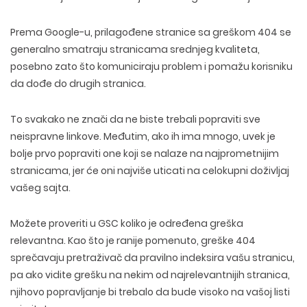
DIZAJN ETIKETA I AMBALAZE
WEB DEVELOPMENT
COPYWRITING
ILUSTRACIJE
WEB I GRAFIČKI DIZAJN
DRUŠTVENE MREŽE
Prema Google-u, prilagođene stranice sa greškom 404 se
DIGITALNI MARKETING
generalno smatraju stranicama srednjeg kvaliteta,
posebno zato što komuniciraju problem i pomažu korisniku
da dođe do drugih stranica.
To svakako ne znači da ne biste trebali popraviti sve
neispravne linkove. Međutim, ako ih ima mnogo, uvek je
bolje prvo popraviti one koji se nalaze na najprometnijim
stranicama, jer će oni najviše uticati na celokupni doživljaj
vašeg sajta.
Možete proveriti u GSC koliko je određena greška
relevantna. Kao što je ranije pomenuto, greške 404
sprečavaju pretraživač da pravilno indeksira vašu stranicu,
pa ako vidite grešku na nekim od najrelevantnijih stranica,
njihovo popravljanje bi trebalo da bude visoko na vašoj listi