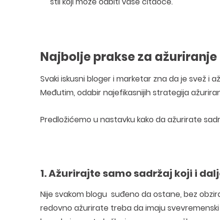
stil koji može odbiti vaše čitaoce.
Najbolje prakse za ažuriranj
Svaki iskusni bloger i marketar zna da je svež i
Međutim, odabir najefikasnijih strategija ažurira
Predložićemo u nastavku kako da ažurirate sadrž
1. Ažurirajte samo sadržaj koji i da
Nije svakom blogu suđeno da ostane, bez obzira n
redovno ažurirate treba da imaju svevremenski kva