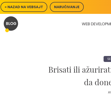
Skip
« NAZAD NA VEBSAJT
NARUČIVANJE
to
content
WEB DEVELOPM
SE
Brisati ili ažurira
da done
A