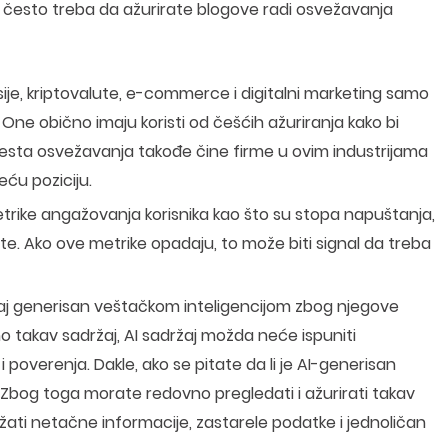
ko često treba da ažurirate blogove radi osvežavanja
nsije, kriptovalute, e-commerce i digitalni marketing samo
. One obično imaju koristi od češćih ažuriranja kako bi
Česta osvežavanja takođe čine firme u ovim industrijama
ću poziciju.
etrike angažovanja korisnika kao što su stopa napuštanja,
. Ako ove metrike opadaju, to može biti signal da treba
ržaj generisan veštačkom inteligencijom zbog njegove
 takav sadržaj, AI sadržaj možda neće ispuniti
 poverenja. Dakle, ako se pitate da li je AI-generisan
 Zbog toga morate redovno pregledati i ažurirati takav
žati netačne informacije, zastarele podatke i jednoličan