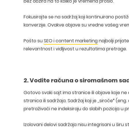
bez obzira na to koliko je vremena prošlo.
Fokusirajte se na sadržaj koji kontinuirano posti
konverzije. Ovakve objave su vredne vašeg vrem
Pošto su
SEO i content marketing
najbolji prijat
relevantnost i vidljivost u rezultatima pretrage.
2. Vodite računa o siromašnom sa
Gotovo svaki sajt ima stranice ili objave koje ne
stranica ili sadržaja. Sadržaj koji je ‚‚siroče“ 
pretraživači ne indeksiraju do slabih pozicija u 
Izolovani delovi sadržaja nisu integrisani u širu 