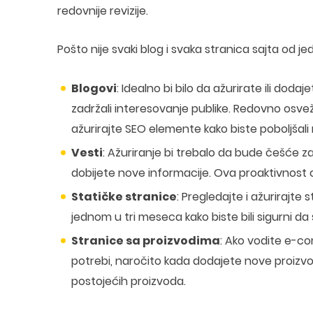
redovnije revizije.
Pošto nije svaki blog i svaka stranica sajta od 
Blogovi
: Idealno bi bilo da ažurirate ili do
zadržali interesovanje publike. Redovno osveža
ažurirajte SEO elemente kako biste poboljšali 
Vesti
: Ažuriranje bi trebalo da bude češće z
dobijete nove informacije. Ova proaktivnost o
Statičke stranice
: Pregledajte i ažurirajte 
jednom u tri meseca kako biste bili sigurni d
Stranice sa proizvodima
: Ako vodite e-co
potrebi, naročito kada dodajete nove proizvod
postojećih proizvoda.