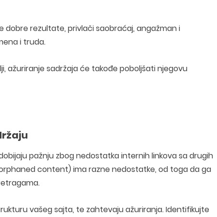
že dobre rezultate, privlači saobraćaj, angažman i
ena i truda.
elji, ažuriranje sadržaja će takođe poboljšati njegovu
držaju
 dobijaju pažnju zbog nedostatka internih linkova sa drugih
(eng. orphaned content) ima razne nedostatke, od toga da ga
pretragama.
strukturu vašeg sajta, te zahtevaju ažuriranja. Identifikujte