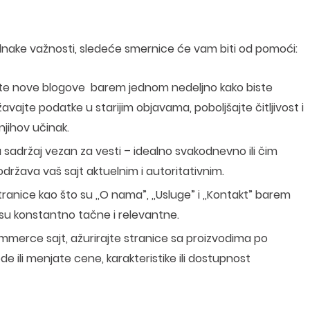
jednake važnosti, sledeće smernice će vam biti od pomoći:
dajete nove blogove barem jednom nedeljno kako biste
vajte podatke u starijim objavama, poboljšajte čitljivost i
njihov učinak.
a sadržaj vezan za vesti – idealno svakodnevno ili čim
država vaš sajt aktuelnim i autoritativnim.
stranice kao što su ‚‚O nama”, ‚‚Usluge” i ‚‚Kontakt” barem
a su konstantno tačne i relevantne.
mmerce sajt, ažurirajte stranice sa proizvodima po
e ili menjate cene, karakteristike ili dostupnost