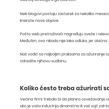
Neki blogovi postaju zastareli za nekoliko mes
kreirate nove objave.
Pošto web pretraživači nagrađuju sveže i relevan
Međutim, ovo nikada nije laka odluka, jer obično
Naš vodič sa najboljim praksama za ažuriranje 
odredite njihovu sudbinu.
Koliko često treba ažurirati s
Većina firmi trebalo bi da planira osvežavanje
ako je vaša industrija dinamična ili vaš sajt z