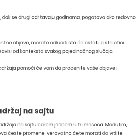
eci, dok se drugi održavaju godinama, pogotovo ako redovno
tne objave, morate odlučiti šta će ostati, a šta otići.
 zavisi od konteksta svakog pojedinačnog slučaja.
sadržaja pomoći će vam da procenite vaše objave i
adržaj na sajtu
 sadržaja na sajtu barem jednom u tri meseca. Međutim,
ahteva česte promene, verovatno ćete morati da vršite