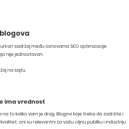
e blogova
 ažuriran sadržaj među osnovama SEO optimizacije.
nja nije jednostavan.
aj na sajtu.
lje ima vrednost
a to koliko vam je drag. Blogovi koje treba da zadržite i
litet; oni su relevantni za vašu ciljnu publiku i industriju