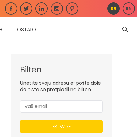
SR
EN
G
OSTALO
Bilten
Unesite svoju adresu e-pošte dole
da biste se pretplatili na bilten
PRIJAVI SE