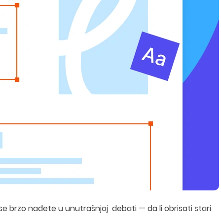
e brzo nađete u unutrašnjoj debati — da li obrisati stari