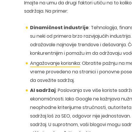
Imajte na umu da drugi faktori utiču na to koli
sadržaja. Na primer:
Dinamičnost industrije
: Tehnologija, fina
su neki od primera brzo razvijajućih industrija
odražavale najnovije trendove i dešavanja. 
konkurentnijim i pomažu im da održavaju vode
Angažovanje korisnika
: Obratite pažnju na m
vreme provedeno na stranici i ponovne posete
da osvežite sadržaj.
AI sadržaj
: Poslovanja sve više koriste sad
ekonomičnosti. Iako Google ne kažnjava nužno
neophodne kriterijume stručnosti, autoriteta i
sadržaj loš za SEO, odgovor nije jednostavan.
sadržaj. U suprotnom, vaši blogovi mogu sadr