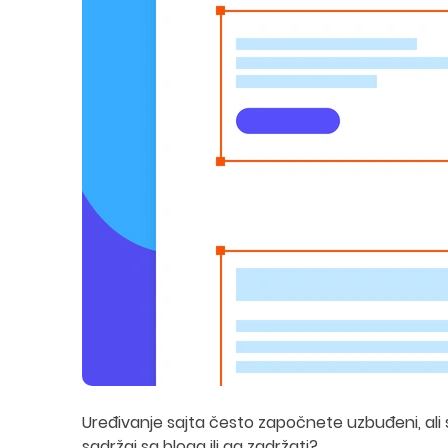
Uređivanje sajta često započnete uzbuđeni, ali s
sadržaj sa bloga ili ga zadržati?