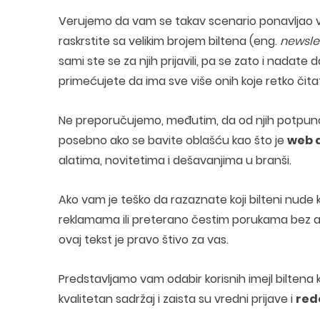
Verujemo da vam se takav scenario ponavljao viš
raskrstite sa velikim brojem biltena (eng.
newsle
sami ste se za njih prijavili, pa se zato i nadate
primećujete da ima sve više onih koje retko čita
Ne preporučujemo, međutim, da od njih potpu
posebno ako se bavite oblašću kao što je
web 
alatima, novitetima i dešavanjima u branši.
Ako vam je teško da razaznate koji bilteni nude k
reklamama ili preterano čestim porukama bez ad
ovaj tekst je pravo štivo za vas.
Predstavljamo vam odabir korisnih imejl biltena k
kvalitetan sadržaj i zaista su vredni prijave i
red