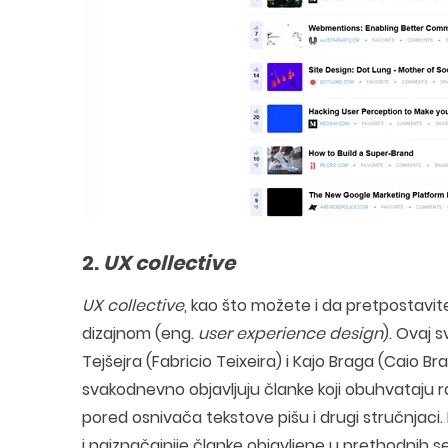
2.
UX collective
UX collective
, kao što možete i da pretpostavite
dizajnom (eng.
user experience design
). Ovaj s
Tejšejra (Fabricio Teixeira) i Kajo Braga (Caio Br
svakodnevno objavljuju članke koji obuhvataju ra
pored osnivača tekstove pišu i drugi stručnjaci. 
i najznačajnije članke objavljene u prethodnih se