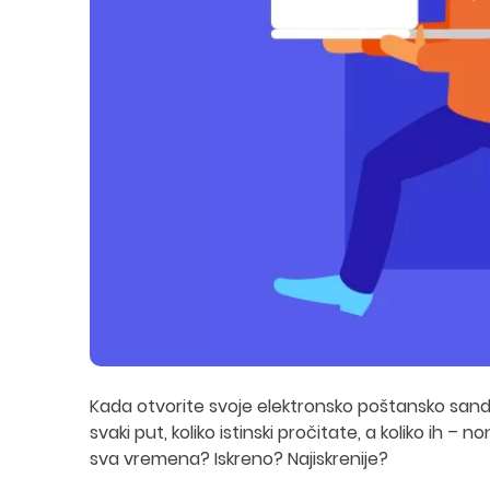
Kada otvorite svoje elektronsko poštansko sanduče
svaki put, koliko istinski pročitate, a koliko ih –
sva vremena? Iskreno? Najiskrenije?