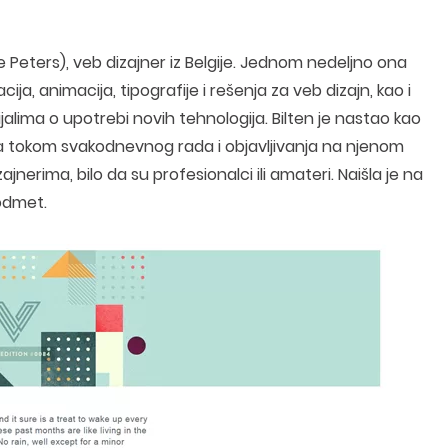
e Peters), veb dizajner iz Belgije. Jednom nedeljno ona
cija, animacija, tipografije i rešenja za veb dizajn, kao i
ijalima o upotrebi novih tehnologija. Bilten je nastao kao
ideja tokom svakodnevnog rada i objavljivanja na njenom
ajnerima, bilo da su profesionalci ili amateri. Naišla je na
 odmet.