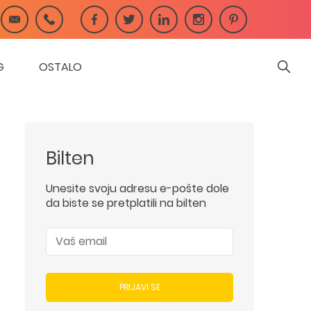
G
OSTALO
Bilten
Unesite svoju adresu e-pošte dole
da biste se pretplatili na bilten
PRIJAVI SE