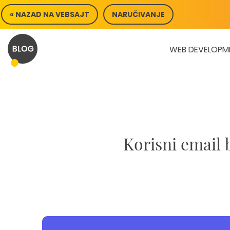
Skip
« NAZAD NA VEBSAJT
NARUČIVANJE
to
content
WEB DEVELOPM
Korisni email 