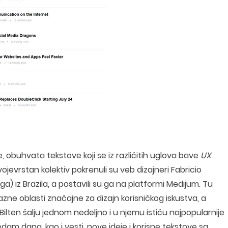
, obuhvata tekstove koji se iz različitih uglova bave
UX
vojevrstan kolektiv pokrenuli su veb dizajneri Fabricio
aga) iz Brazila, a postavili su ga na platformi Medijum. Tu
zne oblasti značajne za dizajn korisničkog iskustva, a
Bilten šalju jednom nedeljno i u njemu ističu najpopularnije
dam dana, kao i vesti, nove ideje i korisne tekstove sa