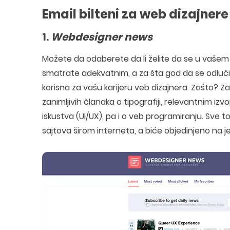
Email bilteni za web dizajnere
1.
Webdesigner news
Možete da odaberete da li želite da se u vašem 
smatrate adekvatnim, a za šta god da se odlučit
korisna za vašu karijeru veb dizajnera. Zašto? 
zanimljivih članaka o tipografiji, relevantnim izv
iskustva (UI/UX), pa i o veb programiranju. Sve t
sajtova širom interneta, a biće objedinjeno na 