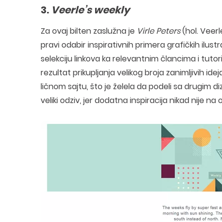
3.
Veerle’s weekly
Za ovaj bilten zaslužna je
Virle Peters
(hol. Veerl
pravi odabir inspirativnih primera grafičkih ilustra
selekciju linkova ka relevantnim člancima i tutor
rezultat prikupljanja velikog broja zanimljivih 
ličnom sajtu, što je želela da podeli sa drugim diz
veliki odziv, jer dodatna inspiracija nikad nije na