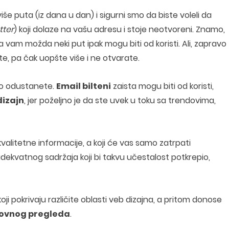
e puta (iz dana u dan) i sigurni smo da biste voleli da
tter
) koji dolaze na vašu adresu i stoje neotvoreni. Znamo,
 da vam možda neki put ipak mogu biti od koristi. Ali, zapravo
te, pa čak uopšte više i ne otvarate.
no odustanete.
Email bilteni
zaista mogu biti od koristi,
dizajn
, jer poželjno je da ste uvek u toku sa trendovima,
valitetne informacije, a koji će vas samo zatrpati
ekvatnog sadržaja koji bi takvu učestalost potkrepio,
oji pokrivaju različite oblasti veb dizajna, a pritom donose
ovnog pregleda
.