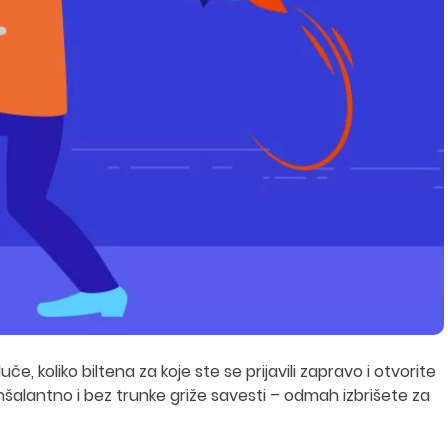
, koliko biltena za koje ste se prijavili zapravo i otvorite
 nonšalantno i bez trunke griže savesti – odmah izbrišete za