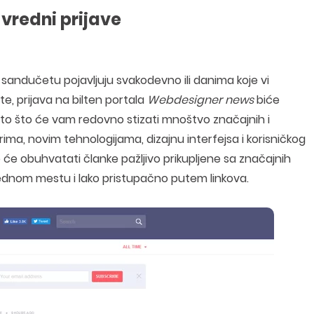
 vredni prijave
sandučetu pojavljuju svakodevno ili danima koje vi
e, prijava na bilten portala
Webdesigner news
biće
Zato što će vam redovno stizati mnoštvo značajnih i
orima, novim tehnologijama, dizajnu interfejsa i korisničkog
o će obuhvatati članke pažljivo prikupljene sa značajnih
jednom mestu i lako pristupačno putem linkova.