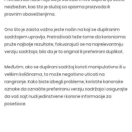
neizbežan
, kao što je slučaj sa
opisima proizvoda
ili
pravnim obaveštenjima
.
Ono što je zaista važno jeste način na koji se dupliranim
sadržajem upravlja. Pretraživači teže tome da korisnicima
pruže najbolje rezultate, fokusirajući se na
najrelevantniju
verziju sadržaja
, bilo da je to original ili preferirani duplikat.
Međutim, ako se duplirani sadržaj koristi
manipulativno ili u
velikim količinama
, to može
negativno uticati na
rangiranje
. Kako biste izbegli probleme, koristite
kanonske
oznake da označite preferiranu verziju sadržaja
i osigurajte
da vaš sajt nudi jedinstvene i korisne informacije za
posetioce.