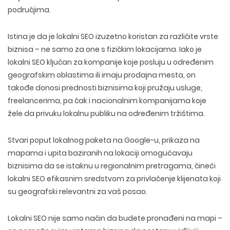
područjima
.
Istina je da je
lokalni SEO izuzetno koristan za različite vrste
biznisa
– ne samo za one s fizičkim lokacijama. Iako je
lokalni SEO ključan za kompanije koje posluju u
određenim
geografskim oblastima
ili imaju prodajna mesta, on
takođe donosi prednosti
biznisima koji pružaju usluge,
freelancerima, pa čak i nacionalnim kompanijama
koje
žele da privuku lokalnu publiku na određenim tržištima.
Stvari poput
lokalnog paketa
na Google-u,
prikaza na
mapama
i
upita baziranih na lokaciji
omogućavaju
biznisima da se istaknu u regionalnim pretragama, čineći
lokalni SEO efikasnim sredstvom za privlačenje klijenata koji
su geografski relevantni za vaš posao.
Lokalni SEO nije samo način da budete pronađeni na mapi –