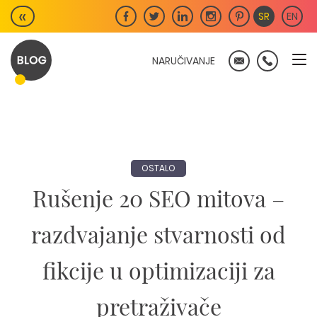
Skip
«
SR
EN
to
content
NARUČIVANJE
OSTALO
Rušenje 20 SEO mitova –
razdvajanje stvarnosti od
fikcije u optimizaciji za
pretraživače