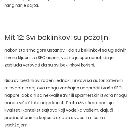
rangiranje sajta.
Mit 12: Svi beklinkovi su poželjni
Nakon što smo gore ustanovili da su beklinkovi sa uglednih
izvora ključni za SEO uspeh, važno je spomenuti da je
zabluda verovati da su svi beklinkovi korisni
.
Nisu svi beklinkovi rođeni jednaki. Linkovi sa
autoritativnih i
relevantnih sajtova mogu značajno unaprediti vaše SEO
napore
, dok oni sa nekvalitetnih ili
spamerskih izvora mogu
naneti više štete nego koristi
. Pretraživači procenjuju
kvalitet i kontekst sajtova koji vode ka vašem, dajući
prednost onima koji su u skladu s vašom nišom i
sadržajem.