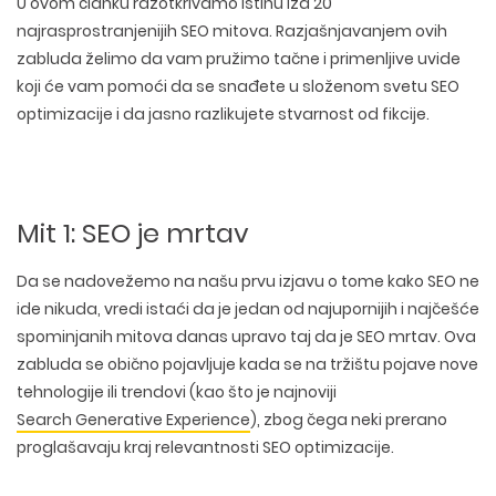
U ovom članku razotkrivamo
istinu iza 20
najrasprostranjenijih SEO mitova
. Razjašnjavanjem ovih
zabluda želimo da vam pružimo tačne i primenljive uvide
koji će vam pomoći da se snađete u složenom svetu SEO
optimizacije i da jasno razlikujete stvarnost od fikcije.
Mit 1: SEO je mrtav
Da se nadovežemo na našu
prvu izjavu o tome kako SEO ne
ide nikuda
, vredi istaći da je jedan od najupornijih i najčešće
spominjanih mitova danas upravo taj da je SEO mrtav. Ova
zabluda se obično pojavljuje
kada se na tržištu pojave nove
tehnologije ili trendovi
(kao što je najnoviji
Search Generative Experience
), zbog čega neki prerano
proglašavaju kraj relevantnosti SEO optimizacije.