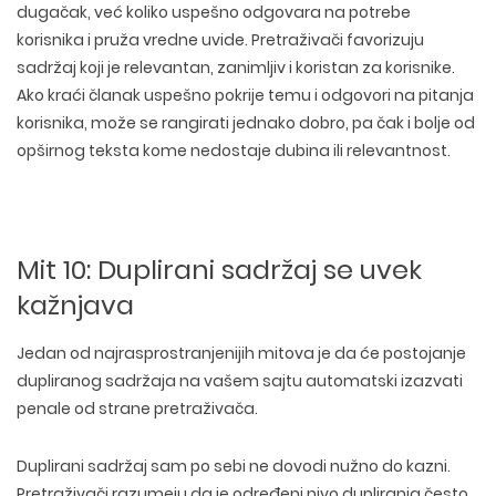
dugačak, već
koliko uspešno odgovara na potrebe
korisnika i pruža vredne uvide
. Pretraživači favorizuju
sadržaj koji je relevantan, zanimljiv i koristan za korisnike.
Ako kraći članak uspešno pokrije temu i odgovori na pitanja
korisnika, može se rangirati jednako dobro, pa čak i bolje od
opširnog teksta kome nedostaje dubina ili relevantnost.
Mit 10: Duplirani sadržaj se uvek
kažnjava
Jedan od najrasprostranjenijih mitova je da će postojanje
dupliranog sadržaja na vašem sajtu automatski izazvati
penale od strane pretraživača.
Duplirani sadržaj sam po sebi n
e dovodi nužno do kazni
.
Pretraživači razumeju da je
određeni nivo dupliranja često