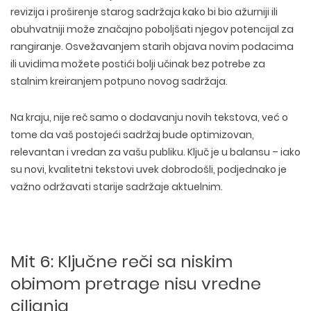
revizija i proširenje starog sadržaja kako bi bio ažurniji ili
obuhvatniji može značajno poboljšati njegov potencijal za
rangiranje.
Osvežavanjem starih objava novim podacima
ili uvidima
možete postići bolji učinak bez potrebe za
stalnim kreiranjem potpuno novog sadržaja.
Na kraju, nije reč samo o dodavanju novih tekstova, već o
tome da vaš postojeći sadržaj bude optimizovan,
relevantan i vredan za vašu publiku.
Ključ je u balansu – iako
su novi, kvalitetni tekstovi uvek dobrodošli
, podjednako je
važno održavati starije sadržaje aktuelnim
.
Mit 6: Ključne reči sa niskim
obimom pretrage nisu vredne
ciljanja