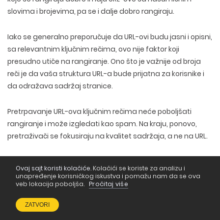
slovima i brojevima, pa se i dalje dobro rangiraju.
Iako se
generalno preporučuje da URL-ovi budu jasni i opisni
,
sa relevantnim ključnim rečima,
ovo nije faktor koji
presudno utiče na rangiranje
. Ono što je važnije od broja
reči je da vaša struktura URL-a bude prijatna za korisnike i
da odražava sadržaj stranice.
Pretrpavanje URL-ova ključnim rečima neće poboljšati
rangiranje
i može izgledati kao spam. Na kraju, ponovo,
pretraživači se fokusiraju na kvalitet sadržaja, a ne na URL.
Ovaj sajt koristi kolačiće.
Kolačići se koriste za analizu i
unapređenje korisničkog iskustva i pomažu nam da se ova
veb lokacija poboljša.
Pročitaj više
Mit 20: SEO garantuje vrh u
rezultatima pretrage
ZATVORI