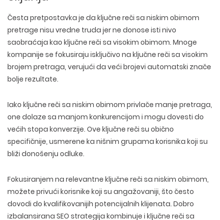
Česta pretpostavka je da
ključne reči sa niskim obimom
pretrage nisu vredne truda
jer ne donose isti nivo
saobraćaja kao ključne reči sa visokim obimom. Mnoge
kompanije se fokusiraju isključivo na ključne reči sa visokim
brojem pretraga, verujući da veći brojevi automatski znače
bolje rezultate.
Iako ključne reči sa niskim obimom
privlače manje pretraga
,
one dolaze sa
manjom konkurencijom
i mogu dovesti do
većih stopa konverzije
. Ove ključne reči su obično
specifičnije, usmerene ka nišnim grupama korisnika koji su
bliži donošenju odluke.
Fokusiranjem na relevantne ključne reči sa niskim obimom,
možete
privući korisnike koji su angažovaniji, što često
dovodi do kvalifikovanijih potencijalnih klijenata
. Dobro
izbalansirana SEO strategija kombinuje i ključne reči sa