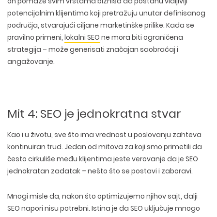
on pomaže svim vrstama biznisa da postanu vidljiviji
potencijalnim klijentima koji pretražuju
unutar definisanog
područja, stvarajući ciljane marketinške prilike. Kada se
pravilno primeni,
lokalni SEO
ne mora biti ograničena
strategija – može generisati značajan saobraćaj i
angažovanje.
Mit 4: SEO je jednokratna stvar
Kao i u životu, sve što ima
vrednost u poslovanju zahteva
kontinuiran trud
. Jedan od mitova za koji smo primetili da
često cirkuliše među klijentima jeste verovanje da je SEO
jednokratan zadatak – nešto što se postavi i zaboravi.
Mnogi misle da, nakon što optimizujemo njihov sajt, dalji
SEO napori nisu potrebni. Istina je da
SEO uključuje mnogo