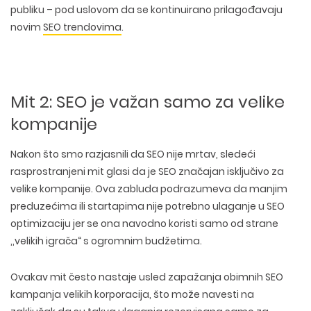
publiku
– pod uslovom da se kontinuirano prilagođavaju
novim
SEO trendovima
.
Mit 2: SEO je važan samo za velike
kompanije
Nakon što smo razjasnili da SEO nije mrtav, sledeći
rasprostranjeni mit glasi da je
SEO značajan isključivo za
velike kompanije
. Ova zabluda podrazumeva da manjim
preduzećima ili startapima nije potrebno ulaganje u SEO
optimizaciju jer se ona navodno koristi samo od strane
‚‚velikih igrača“ s ogromnim budžetima.
Ovakav mit često nastaje usled zapažanja obimnih SEO
kampanja velikih korporacija, što može navesti na