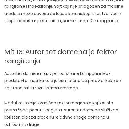
rangiranje i indeksiranje
. Sajt koji nije prilagođen za mobilne
uređaje može dovesti do lošeg korisničkog iskustva, većih
stopa napuštanja stranica i, samim tim, nižih rangiranja.
Mit 18: Autoritet domena je faktor
rangiranja
Autoritet domena, razvijen od strane kompanije Moz,
predstavlja
metriku koja je osmišljena da predvidi kako će
sajt rangirati
u rezultatima pretrage.
Međutim, to
nije zvaničan faktor rangiranja
koji koriste
pretraživači poput Google-a. Autoritet domena služi kao
koristan alat za procenu relativne
snage domena u
odnosu na druge
.