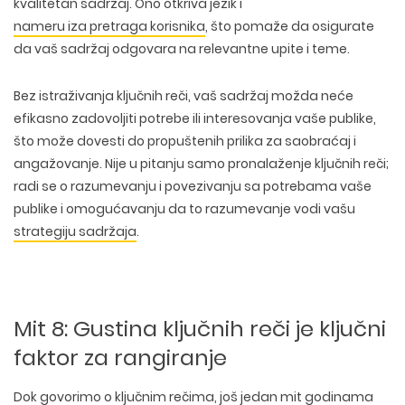
kvalitetan sadržaj
. Ono otkriva jezik i
DIZAJN ETIKETA I AMBALAZE
WEB DEVELOPMENT
COPYWRITING
nameru iza pretraga korisnika
, što pomaže da osigurate
ILUSTRACIJE
WEB I GRAFIČKI DIZAJN
DRUŠTVENE MREŽE
da vaš sadržaj odgovara na relevantne upite i teme.
DIGITALNI MARKETING
Bez istraživanja ključnih reči, vaš
sadržaj možda neće
efikasno zadovoljiti potrebe ili interesovanja vaše publike
,
što može dovesti do propuštenih prilika za saobraćaj i
angažovanje. Nije u pitanju samo pronalaženje ključnih reči;
radi se o razumevanju i povezivanju sa potrebama vaše
publike i omogućavanju da to razumevanje vodi vašu
strategiju sadržaja
.
Mit 8: Gustina ključnih reči je ključni
faktor za rangiranje
Dok govorimo o ključnim rečima, još jedan mit godinama