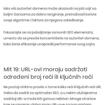
Iako
viši autoritet domena
može ukazivati na jači sajt sa
boljim šansama za dobro rangiranje, pretraživači koriste
svoje algoritme i faktore za njegovo određivanje.
Fokusirajte se na poboljšanje osnovnih SEO elemenata
,
umesto da se previše koncentrišete na autoritet domena,
kako biste efikasnije unapredili performanse svog sajta.
Mit 19: URL-ovi moraju sadržati
određeni broj reči ili ključnih reči
Ne postoji
striktno pravilo o tome koliko reči ili ključnih reči URL
treba da sadrži
za optimalan SEO, a u nekim slučajevima
sadržaj URL-a može biti gotovo nebitan. Mnoge stranice
koje se rangiraju dobro imaju URL-ove sa nasumičnim