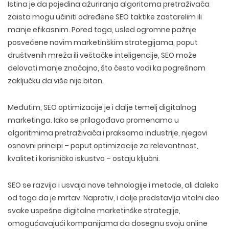
Istina je da
pojedina ažuriranja
algoritama pretraživača
zaista mogu učiniti
određene SEO taktike zastarelim ili
manje efikasnim
. Pored toga, usled ogromne pažnje
posvećene novim marketinškim strategijama, poput
društvenih mreža ili veštačke inteligencije, SEO može
delovati manje značajno, što često vodi ka pogrešnom
zaključku da više nije bitan.
Međutim, SEO optimizacije je i dalje temelj digitalnog
marketinga. Iako se prilagođava promenama u
algoritmima pretraživača i praksama industrije, njegovi
osnovni principi – poput optimizacije za r
elevantnost,
kvalitet i korisničko iskustvo
– ostaju ključni.
SEO se razvija
i usvaja nove tehnologije i metode, ali daleko
od toga da je mrtav. Naprotiv, i dalje predstavlja vitalni deo
svake
uspešne digitalne marketinške strategije
,
omogućavajući kompanijama da dosegnu svoju
online