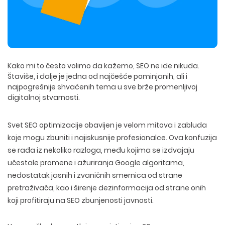
Kako mi to često volimo da kažemo, SEO ne ide nikuda.
Štaviše, i dalje je jedna od najčešće pominjanih, ali i
najpogrešnije shvaćenih tema u
sve brže promenljivoj
digitalnoj stvarnosti
.
Svet
SEO optimizacije obavijen je velom mitova i zabluda
koje mogu zbuniti i najiskusnije profesionalce. Ova konfuzija
se rađa iz nekoliko razloga, među kojima se izdvajaju
učestale promene i ažuriranja Google algoritama,
nedostatak jasnih i zvaničnih smernica od strane
pretraživača, kao i širenje dezinformacija od strane onih
koji profitiraju na SEO zbunjenosti javnosti.