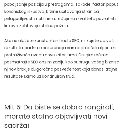
poboljšanje pozicija u pretragama. Takođe, faktori poput
korisničkog iskustva, brzine učitavanja stranica,
prilagodljivosti mobilnim uređajima i kvaliteta povratnih
linkova zahtevaju stalnu pažnju.
Ako ne ulažete konstantan trud u SEO,
rizikujete da vaši
rezultati opadnu i konkurencija vas nadmaši ili algoritmi
pretraživača uvedu nove kriterijume
. Drugim rečima,
posmatrajte SEO opzimizaciju kao suprugu vašeg biznisa –
njihov brak je dugoročna posvećenost koja donosi trajne
rezultate samo uz kontinuiran trud.
Mit 5: Da biste se dobro rangirali,
morate stalno objavljivati novi
sadržaj