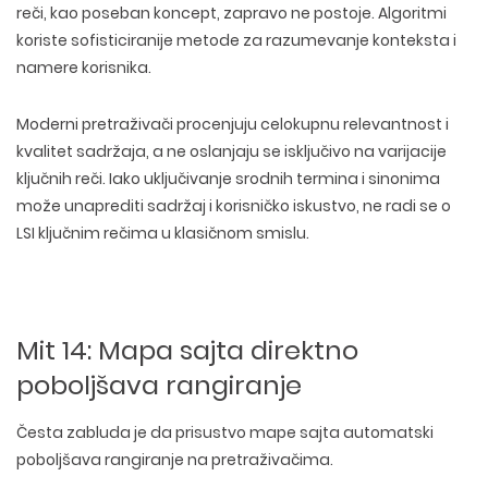
reči, kao poseban koncept, zapravo ne postoje. Algoritmi
koriste
sofisticiranije metode za razumevanje konteksta i
namere korisnika
.
Moderni pretraživači
procenjuju celokupnu relevantnost i
kvalitet
sadržaja, a ne oslanjaju se isključivo na
varijacije
ključnih reči
. Iako uključivanje srodnih termina i sinonima
može unaprediti sadržaj i korisničko iskustvo, ne radi se o
LSI ključnim rečima u klasičnom smislu.
Mit 14: Mapa sajta direktno
poboljšava rangiranje
Česta
zabluda je da prisustvo mape sajta
automatski
poboljšava rangiranje na pretraživačima.