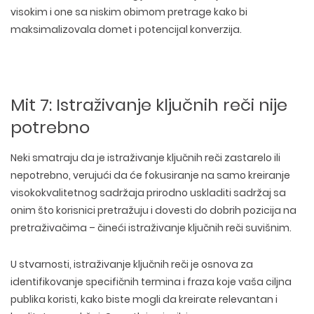
visokim i one sa niskim obimom pretrage kako bi
maksimalizovala domet i potencijal konverzija.
Mit 7: Istraživanje ključnih reči nije
potrebno
Neki smatraju da je istraživanje ključnih reči zastarelo ili
nepotrebno, verujući da će fokusiranje na samo kreiranje
visokokvalitetnog sadržaja prirodno uskladiti sadržaj sa
onim što korisnici pretražuju i dovesti do dobrih pozicija na
pretraživačima – čineći istraživanje ključnih reči suvišnim.
WEB TEHNOLOGIJE
U stvarnosti, istraživanje ključnih reči je
osnova za
DIZAJN WEB SAJTA
WORDPRESS
identifikovanje specifičnih termina i fraza
koje vaša ciljna
UI/UX DIZAJN
ECOMMERCE
SEO OPTIMIZACIJA
publika koristi, kako biste mogli da kreirate
relevantan i
LOGO I BRENDING
CUSTOM WEB APLIKACIJE
PLAĆENO OGLAŠAVANJE