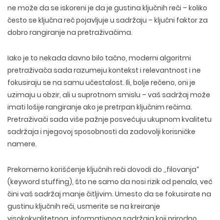
ne može da se iskoreni je da je gustina ključnih reči –
koliko
često se ključna reč pojavljuje u sadržaju
– ključni faktor za
dobro rangiranje na pretraživačima.
Iako je to nekada
davno bilo tačno, moderni algoritmi
pretraživača sada razumeju kontekst i relevantnost
i ne
fokusiraju se na samu učestalost. Ili, bolje rečeno, oni je
uzimaju u obzir, ali u suprotnom smislu –
vaš sadržaj može
imati lošije rangiranje ako je pretrpan ključnim rečima
.
Pretraživači sada više pažnje posvećuju ukupnom kvalitetu
sadržaja i njegovoj sposobnosti da zadovolji korisničke
namere.
Prekomerno korišćenje ključnih reči dovodi do ‚‚filovanja“
(keyword stuffing), što ne samo da nosi rizik od penala, već
čini vaš sadržaj
manje čitljivim
. Umesto da se fokusirate na
gustinu ključnih reči, usmerite se na kreiranje
visokokvalitetnog, informativnog sadržaja koji prirodno