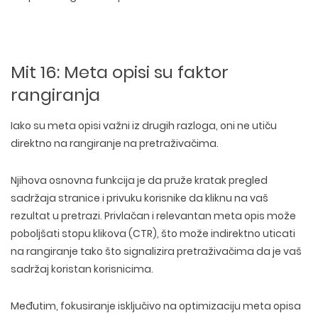
Mit 16: Meta opisi su faktor
rangiranja
Iako su meta opisi važni iz drugih razloga, oni
ne utiču
direktno na rangiranje na pretraživačima
.
Njihova osnovna funkcija je da pruže
kratak pregled
sadržaja stranice
i privuku korisnike da
kliknu na vaš
rezultat u pretrazi
. Privlačan i relevantan meta opis
može
poboljšati stopu klikova (CTR)
, što može indirektno uticati
na rangiranje tako što signalizira pretraživačima da je vaš
sadržaj koristan korisnicima.
Međutim, fokusiranje isključivo na
optimizaciju meta opisa