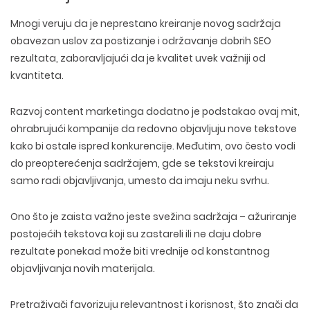
Mnogi veruju da je neprestano kreiranje novog sadržaja
obavezan uslov za postizanje i održavanje dobrih SEO
rezultata, zaboravljajući da je kvalitet uvek važniji od
kvantiteta.
Razvoj content marketinga dodatno je podstakao ovaj mit,
ohrabrujući kompanije da redovno objavljuju nove tekstove
kako bi ostale ispred konkurencije. Međutim, ovo često vodi
do
preopterećenja sadržajem
, gde se tekstovi kreiraju
samo radi objavljivanja, umesto da imaju neku svrhu.
Ono što je zaista važno jeste
svežina sadržaja – ažuriranje
postojećih tekstova
koji su zastareli ili ne daju dobre
rezultate ponekad može biti vrednije od konstantnog
objavljivanja novih materijala.
Pretraživači
favorizuju relevantnost i korisnost
, što znači da