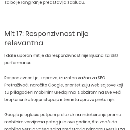
za bolje rangiranje predstavlja zabludu
.
Mit 17: Responzivnost nije
relevantna
I dalje uporan mit je da
responzivnost nije ključna
za SEO
performanse.
Responzivnost je, zapravo, izuzetno važna za SEO.
Pretraživači, naročito Google,
prioritetizuju web sajtove koji
su prilagođeni mobilnim uređajima
, s obzirom na sve veći
broj korisnika koji pristupaju internetu upravo preko njih.
Google je oglasio potpuni prelazak na indeksiranje prema
mobilnim verzijama petog jula ove godine, što znači da
mobilna verzija vašeg sajta predstavlja
primarnu verziju za