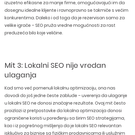
izuzetno efikasne za manje firme, omogućavajući im da
dosegnu idealne klijente i ravnopravno se takmiče s većim
konkurentima. Daleko i od toga da je rezervisan samo za
velike igrače – SEO pruža vredne mogućnosti za rast
preduzeća bilo koje veličine.
Mit 3: Lokalni SEO nije vredan
ulaganja
Kad smo već pomenuli lokalnu optimizaciju, ona nas
dovodi do još jedne česte zablude – uverenja da ulaganje
u lokalni SEO ne donosi značajne rezultate. Ovaj mit često
proizlazi iz pretpostavke da lokalna optimizacija donosi
ograničene koristi u poređenju sa širim SEO strategijama,
kao i iz
pogrešnog mišljenja da je lokalni SEO relevantan
isključivo za biznise sa fizičkim prodavnicama ili uslužnim