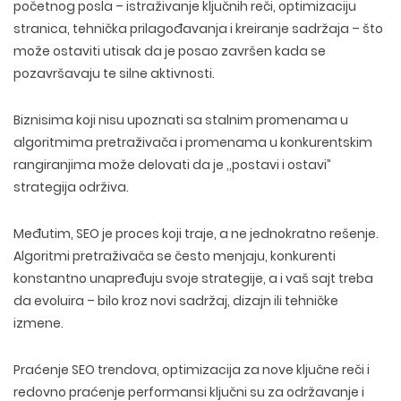
početnog posla
– istraživanje ključnih reči, optimizaciju
stranica, tehnička prilagođavanja i kreiranje sadržaja – što
može ostaviti utisak da je posao završen kada se
pozavršavaju te silne aktivnosti.
Biznisima koji nisu upoznati sa stalnim promenama u
algoritmima pretraživača i promenama u konkurentskim
rangiranjima može delovati da je ‚‚postavi i ostavi”
strategija održiva.
Međutim,
SEO je proces koji traje, a ne jednokratno rešenje
.
Algoritmi pretraživača se često menjaju, konkurenti
konstantno unapređuju svoje strategije, a i vaš sajt treba
da evoluira – bilo kroz novi sadržaj, dizajn ili tehničke
izmene.
Praćenje SEO trendova, optimizacija za nove ključne reči i
redovno praćenje performansi ključni su za održavanje i