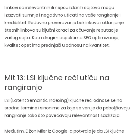
Linkovi sa irelevantnih ili nepouzdanih sajtova mogu
i
zazvati sumnje i negativno uticati na vaše rangiranje i
kredibilitet
. Redovno proveravanje beklinkova i
uklanjanje
štetnih linkova
su ključni koraci za očuvanje reputacije
vašeg sajta. Kao i drugim aspektima SEO optimizacije,
kvalitet opet ima prednjači u odnosu na kvantitet.
Mit 13: LSI ključne reči utiču na
rangiranje
LSI (Latent Semantic Indexing) ključne reči odnose se na
srodne termine i sinonime
za koje se veruje da poboljšavaju
rangiranje tako što povećavaju relevantnost sadržaja.
Međutim, Džon Miler iz Google-a potvrdio je da LSI ključne