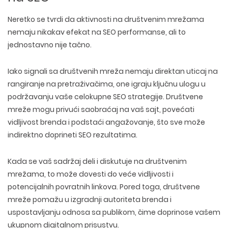
Neretko se tvrdi da aktivnosti na društvenim mrežama
nemaju nikakav efekat na SEO performanse, ali to
jednostavno
nije tačno
.
Iako signali sa društvenih mreža
nemaju direktan uticaj
na
rangiranje na pretraživačima, one igraju ključnu ulogu u
podržavanju vaše celokupne SEO strategije
. Društvene
mreže mogu privući
saobraćaj na vaš sajt
, p
ovećati
vidljivost brenda
i
podstaći angažovanje
, što sve može
indirektno doprineti SEO rezultatima.
Kada se vaš sadržaj deli i diskutuje na društvenim
mrežama, to može dovesti do veće vidljivosti i
potencijalnih povratnih linkova. Pored toga, društvene
mreže pomažu u
izgradnji autoriteta brenda
i
uspostavljanju
odnosa sa publikom
, čime doprinose
vašem
ukupnom digitalnom prisustvu
.