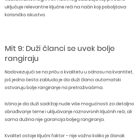
uključuje relevantne ključne reči na način koji poboljšava
korisničko iskustvo.
Mit 9: Duži članci se uvek bolje
rangiraju
Nadovezujući se na priču o kvalitetu u odnosu na kvantitet,
još jedna česta zabluda je da
duži članci automatski
ostvaruju bolje rangiranje na pretraživačima
.
Istina je da
duži sadržaji nude više mogućnosti za detaljno
obrađivanje teme
i uključivanje raznovrsnih ključnih reči, ali
sama dužina nije garancija boljeg rangiranja
.
Kvalitet ostaje ključni faktor
– nije važno koliko je članak