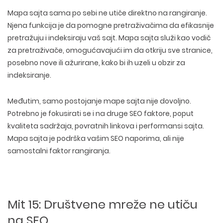
Mapa sajta sama po sebi
ne utiče direktno na rangiranje
.
Njena funkcija je da pomogne pretraživačima da efikasnije
pretražuju i indeksiraju vaš sajt
. Mapa sajta služi kao
vodič
za pretraživače
, omogućavajući im da otkriju sve stranice,
posebno nove ili ažurirane, kako bi ih uzeli u obzir za
indeksiranje.
Međutim,
samo postojanje mape sajta nije dovoljno
.
Potrebno je fokusirati se i na druge SEO faktore, poput
kvaliteta sadržaja, povratnih linkova i performansi sajta
.
Mapa sajta je podrška vašim SEO naporima, ali nije
samostalni faktor rangiranja.
Mit 15: Društvene mreže ne utiču
na SEO