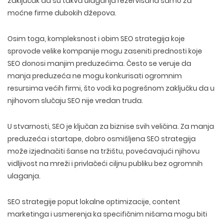
zaključak da su takva ulaganja rezervisana samo za
moćne firme dubokih džepova.
Osim toga, kompleksnost i
obim SEO strategija
koje
sprovode velike kompanije mogu zaseniti prednosti koje
SEO donosi manjim preduzećima. Često se veruje da
manja preduzeća ne mogu konkurisati ogromnim
resursima većih firmi, što vodi ka pogrešnom zaključku da u
njihovom slučaju SEO nije vredan truda.
U stvarnosti, SEO je
ključan za biznise svih veličina
. Za manja
preduzeća i startape, dobro osmišljena SEO strategija
može izjednačiti šanse na tržištu, povećavajući njihovu
vidljivost na mreži i privlačeći ciljnu publiku bez ogromnih
ulaganja.
SEO strategije poput
lokalne optimizacije, content
marketinga i usmerenja ka specifičnim nišama
mogu biti