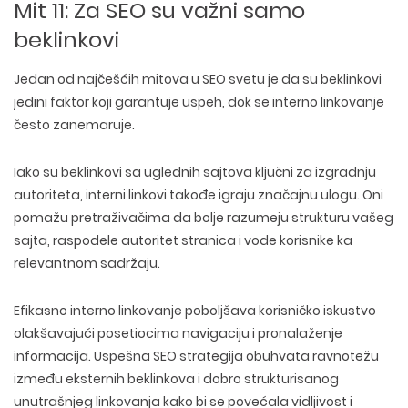
Mit 11: Za SEO su važni samo
beklinkovi
Jedan od najčešćih mitova u SEO svetu je da su beklinkovi
jedini faktor koji garantuje uspeh, dok se interno linkovanje
često zanemaruje.
Iako su beklinkovi sa
uglednih sajtova ključni za izgradnju
autoriteta, interni linkovi takođe igraju značajnu ulogu
. Oni
pomažu pretraživačima da bolje
razumeju strukturu vašeg
sajta, raspodele autoritet stranica i vode korisnike ka
relevantnom sadržaju
.
Efikasno interno linkovanje
poboljšava korisničko iskustvo
olakšavajući posetiocima
navigaciju i pronalaženje
informacija
. Uspešna SEO strategija obuhvata ravnotežu
između
eksternih beklinkova i dobro strukturisanog
unutrašnjeg linkovanja
kako bi se povećala vidljivost i