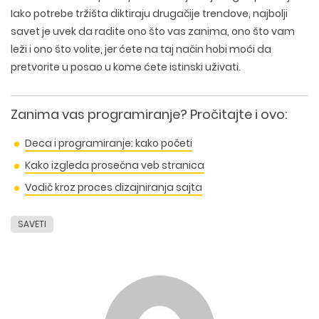
UI/UX DIZAJN
ECOMMERCE
SEO OPTIMIZACIJA
Iako potrebe tržišta diktiraju drugačije trendove, najbolji
LOGO I BRENDING
CUSTOM WEB APLIKACIJE
PLAĆENO OGLAŠAVANJE
savet je uvek da radite ono što vas zanima, ono što vam
DIZAJN ETIKETA I AMBALAZE
WEB DEVELOPMENT
COPYWRITING
leži i ono što volite, jer ćete na taj način hobi moći da
ILUSTRACIJE
WEB I GRAFIČKI DIZAJN
DRUŠTVENE MREŽE
pretvorite u posao u kome ćete istinski uživati.
DIGITALNI MARKETING
Zanima vas programiranje? Pročitajte i ovo:
Deca i programiranje: kako početi
Kako izgleda prosečna veb stranica
Vodič kroz proces dizajniranja sajta
SAVETI