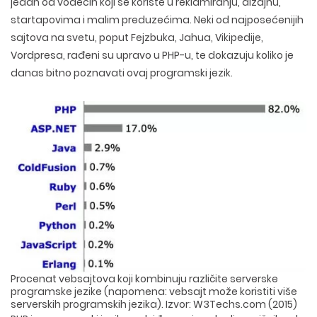
jedan od vodećih koji se koriste u reklamiranju, dizajnu,
startapovima i malim preduzećima. Neki od najposećenijih
sajtova na svetu, poput Fejzbuka, Jahua, Vikipedije,
Vordpresa, rađeni su upravo u PHP-u, te dokazuju koliko je
danas bitno poznavati ovaj programski jezik.
Procenat vebsajtova koji kombinuju različite serverske
programske jezike (napomena: vebsajt može koristiti više
serverskih programskih jezika). Izvor: W3Techs.com (2015)