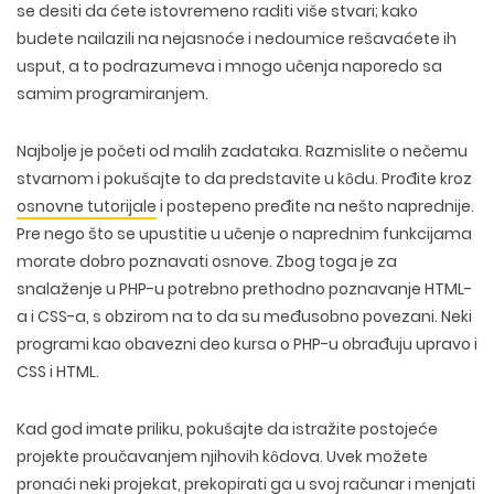
se desiti da ćete istovremeno raditi više stvari; kako
budete nailazili na nejasnoće i nedoumice rešavaćete ih
usput, a to podrazumeva i mnogo učenja naporedo sa
samim programiranjem.
Najbolje je početi od malih zadataka. Razmislite o nečemu
stvarnom i pokušajte to da predstavite u kȏdu. Prođite kroz
osnovne tutorijale
i postepeno pređite na nešto naprednije.
Pre nego što se upustitie u učenje o naprednim funkcijama
morate dobro poznavati osnove. Zbog toga je za
snalaženje u PHP-u potrebno prethodno poznavanje HTML-
a i CSS-a, s obzirom na to da su međusobno povezani. Neki
programi kao obavezni deo kursa o PHP-u obrađuju upravo i
CSS i HTML.
Kad god imate priliku, pokušajte da istražite postojeće
projekte proučavanjem njihovih kȏdova. Uvek možete
pronaći neki projekat, prekopirati ga u svoj računar i menjati