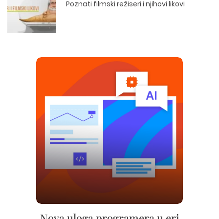
Poznati filmski režiseri i njihovi likovi
Nova uloga programera u eri