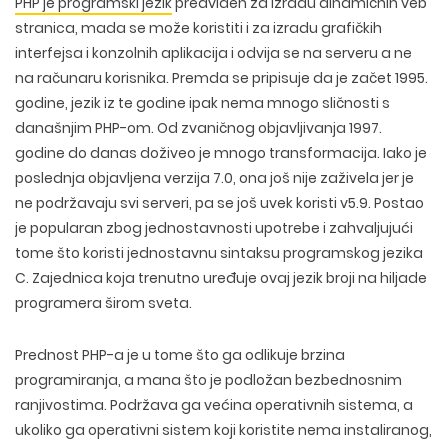
PHP je programski jezik
predviđen za izradu dinamičnih veb
stranica, mada se može koristiti i za izradu grafičkih
interfejsa i konzolnih aplikacija i odvija se na serveru a ne
na računaru korisnika. Premda se pripisuje da je začet 1995.
godine, jezik iz te godine ipak nema mnogo sličnosti s
današnjim PHP-om. Od zvaničnog objavljivanja 1997.
godine do danas doživeo je mnogo transformacija. Iako je
poslednja objavljena verzija 7.0, ona još nije zaživela jer je
ne podržavaju svi serveri, pa se još uvek koristi v5.9. Postao
je popularan zbog jednostavnosti upotrebe i zahvaljujući
tome što koristi jednostavnu sintaksu programskog jezika
C. Zajednica koja trenutno uređuje ovaj jezik broji na hiljade
programera širom sveta.
Prednost PHP-a je u tome što ga odlikuje brzina
programiranja, a mana što je podložan bezbednosnim
ranjivostima. Podržava ga većina operativnih sistema, a
ukoliko ga operativni sistem koji koristite nema instaliranog,