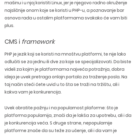
mašinu i u njoj koristiti Linux, jer je njegovo radno okruženje
najsličnije onom koje se koristi u PHP-u, a poznavanje bar
osnova rada u ostalim platformama svakako će vam biti
plus.
CMS i
framework
PHP je jezik koji se koristi na mnoštvu platformi, te nije lako
odlučiti se za jednu ili dve za koje se specijalizovati. Da biste
videli za kojim je platformama najveća potražnja, dobra
ideja je uvek pretraga onlajn portala za traženje posla. Na
taj način steći ćete uvid u to šta se traži na tržištu, ali i
kakva vam je konkurencija.
Uvek obratite pažnju i na popularnost plaforme: što je
platforma popularnija, znači da je lakša za upotrebu, ali i da
je konkurencija veća. S druge strane, nepopularnije
platforme znače da su teže za učenje, ali i da vam je