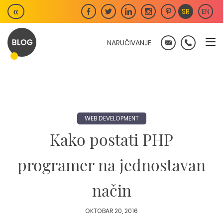
Skip
«
SR
EN
to
content
NARUČIVANJE
WEB DEVELOPMENT
Kako postati PHP
programer na jednostavan
način
OKTOBAR 20, 2016