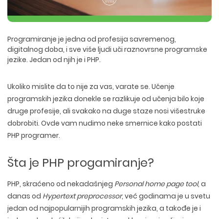
Programiranje je jedna od profesija savremenog,
digitalnog doba, i sve više ljudi uči raznovrsne programske
jezike. Jedan od njih je i PHP.
Ukoliko mislite da to nije za vas, varate se. Učenje
programskih jezika donekle se razlikuje od učenja bilo koje
druge profesije, ali svakako na duge staze nosi višestruke
dobrobiti. Ovde vam nudimo neke smernice kako postati
PHP programer.
Šta je PHP progamiranje?
PHP, skraćeno od nekadašnjeg
Personal home page tool
, a
danas od
Hypertext preprocessor
, već godinama je u svetu
jedan od najpopularnijih programskih jezika, a takođe je i