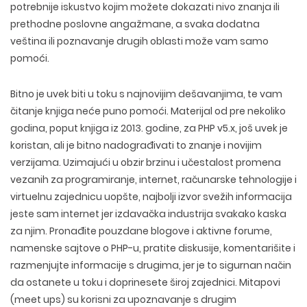
potrebnije iskustvo kojim možete dokazati nivo znanja ili
prethodne poslovne angažmane, a svaka dodatna
veština ili poznavanje drugih oblasti može vam samo
pomoći.
Bitno je uvek biti u toku s najnovijim dešavanjima, te vam
čitanje knjiga neće puno pomoći. Materijal od pre nekoliko
godina, poput knjiga iz 2013. godine, za PHP v5.x, još uvek je
koristan, ali je bitno nadograđivati to znanje i novijim
verzijama. Uzimajući u obzir brzinu i učestalost promena
vezanih za programiranje, internet, računarske tehnologije i
virtuelnu zajednicu uopšte, najbolji izvor svežih informacija
jeste sam internet jer izdavačka industrija svakako kaska
za njim. Pronađite pouzdane blogove i aktivne forume,
namenske sajtove o PHP-u, pratite diskusije, komentarišite i
razmenjujte informacije s drugima, jer je to sigurnan način
da ostanete u toku i doprinesete široj zajednici. Mitapovi
(meet ups) su korisni za upoznavanje s drugim