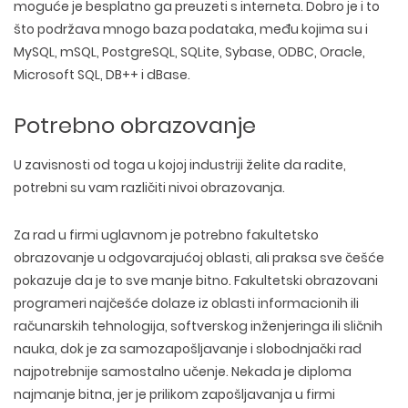
moguće je besplatno ga preuzeti s interneta. Dobro je i to
što podržava mnogo baza podataka, među kojima su i
MySQL, mSQL, PostgreSQL, SQLite, Sybase, ODBC, Oracle,
Microsoft SQL, DB++ i dBase.
Potrebno obrazovanje
U zavisnosti od toga u kojoj industriji želite da radite,
potrebni su vam različiti nivoi obrazovanja.
Za rad u firmi uglavnom je potrebno fakultetsko
obrazovanje u odgovarajućoj oblasti, ali praksa sve češće
pokazuje da je to sve manje bitno. Fakultetski obrazovani
programeri najčešće dolaze iz oblasti informacionih ili
računarskih tehnologija, softverskog inženjeringa ili sličnih
nauka, dok je za samozapošljavanje i slobodnjački rad
najpotrebnije samostalno učenje. Nekada je diploma
najmanje bitna, jer je prilikom zapošljavanja u firmi