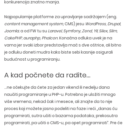
konkurencija znatno manja.
Najpopularnije platforme za upravljanje sadržajem (eng.
content management system
, CMS) jesu
WordPress
,
Drupal
,
Joomla
; a od FW tu su
Laravel, Symfony, Zend
,
YII, Silex, Slim,
CakePHP, auraphp
,
Phalcon
. Konačna odluka uvek je na
vama jer svaki izbor predstavlja mač s dve oštrice, ali bitno
je odluku doneti mudro kako biste sebi kasnije osigurali
budućnost u programiranju.
A kad počnete da radite…
…ne očekujte da ćete za jedan vikend ili nedelju dana
naučiti programiranje u PHP-u. Potrebno je uložiti mnogo
više vremena, nekad čak i mesece, ali znajte da to nije
proces koji možete jasno podeliti na faze i reći „danas ću
programirati, sutra učiti o bazama podataka, prekosutra
programirati, pa učiti o CMS-u, pa opet programirati”. Pre će