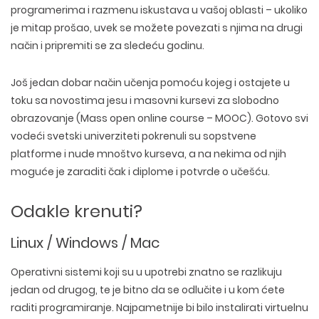
programerima i razmenu iskustava u vašoj oblasti – ukoliko
je mitap prošao, uvek se možete povezati s njima na drugi
način i pripremiti se za sledeću godinu.
Još jedan dobar način učenja pomoću kojeg i ostajete u
toku sa novostima jesu i masovni kursevi za slobodno
obrazovanje (Mass open online course – MOOC). Gotovo svi
vodeći svetski univerziteti pokrenuli su sopstvene
platforme i nude mnoštvo kurseva, a na nekima od njih
moguće je zaraditi čak i diplome i potvrde o učešću.
Odakle krenuti?
Linux / Windows / Mac
Operativni sistemi koji su u upotrebi znatno se razlikuju
jedan od drugog, te je bitno da se odlučite i u kom ćete
raditi programiranje. Najpametnije bi bilo instalirati virtuelnu