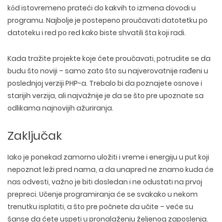
kȏd istovremeno prateći do kakvih to izmena dovodi u
programu. Najbolje je postepeno proučavati datotetku po
datoteku i red po red kako biste shvatili šta koji radi.
Kada tražite projekte koje ćete proučavati, potrudite se da
budu što noviji – samo zato što su najverovatnije rađeni u
poslednjoj verziji PHP-a. Trebalo bi da poznajete osnove i
starijih verzija, ali najvažnije je da se što pre upoznate sa
odlikama najnovijih ažuriranja.
Zaključak
Iako je ponekad zamorno uložiti i vreme i energiju u put koji
nepoznat leži pred nama, a da unapred ne znamo kuda će
nas odvesti, važno je biti dosledan i ne odustati na prvoj
prepreci. Učenje programiranja će se svakako u nekom
WEB TEHNOLOGIJE
trenutku isplatiti, a što pre počnete da učite – veće su
DIZAJN WEB SAJTA
WORDPRESS
šanse da ćete uspeti u pronalaženju željenog zaposlenja.