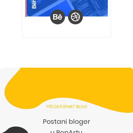
PIŠI ZA POPART BLOG
Postani bloger
u PopArtu