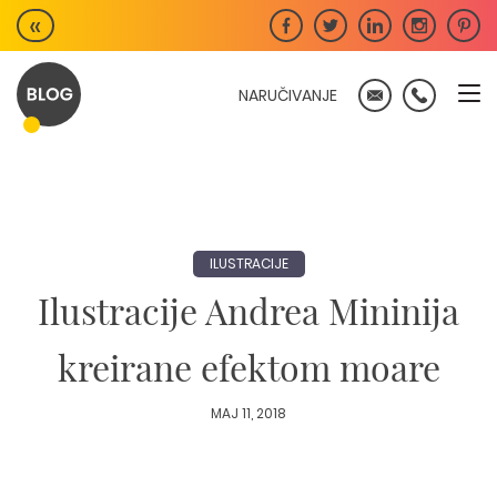
Skip
«
to
content
NARUČIVANJE
ILUSTRACIJE
Ilustracije Andrea Mininija
kreirane efektom moare
MAJ 11, 2018