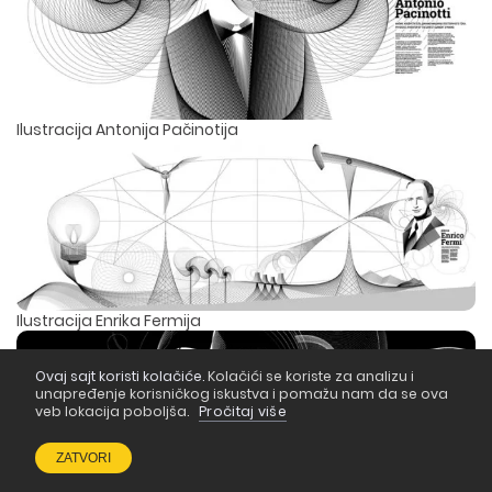
Ilustracija Antonija Pačinotija
Ilustracija Enrika Fermija
Ovaj sajt koristi kolačiće.
Kolačići se koriste za analizu i
unapređenje korisničkog iskustva i pomažu nam da se ova
veb lokacija poboljša.
Pročitaj više
Ilustracija Leonarda da Vinčija
ZATVORI