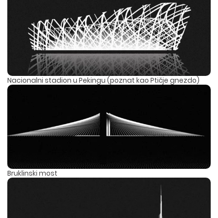
Nacionalni stadion u Pekingu (poznat kao Ptičje gnezdo)
Bruklinski most