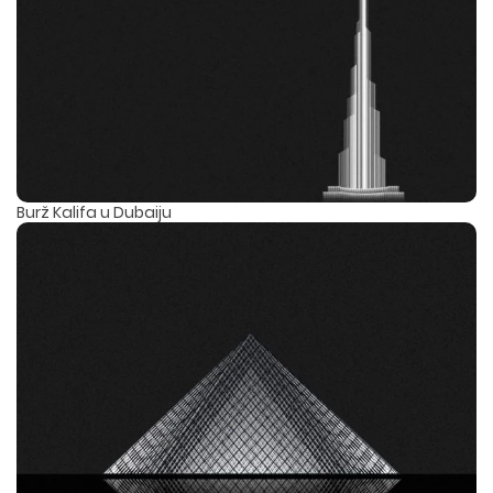
Burž Kalifa u Dubaiju