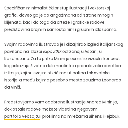
Specifičan minimalistički pristup ilustraciji i vektorskoj
grafici, doveo ga je do angažmana od strane mnogih
klijenata, kao i do toga da crteže i grafičke radove
predstavi na brojnim samostalnim i grupnim izložbama.
Svojim radovima ilustrovao je i dizajnirao izgled italijanskog
paviljona na izložbi
Expo 2017,
održanoj u Astani, u
Kazahstanu. Za tu priliku Minini je osmislio vizuelni koncept
koji prikazuje životno delo naučnika i pronalazača poreklom
iz Italije, koji su svojim otkrićima uticali na tok svetske
istorije, a među kojima posebno mesto zauzima Leonardo
da Vinči.
Predstavljamo vam odabrane ilustracije Andrea Mininija,
dok ostale radove možete videti na njegovom
portfolio vebsajtu
i profilima na mrežama Bihens i Fejzbuk.