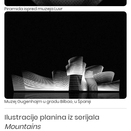
Piramida ispred muzeja Luvr
Muzej Gugenhajm u gradu Bilbao, u Španiji
Ilustracije planina iz serijala
Mountains