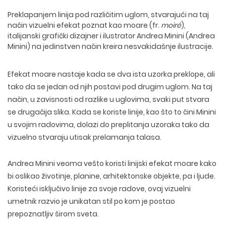
Preklapanjem linija pod različitim uglom, stvarajući na taj
način vizuelni efekat poznat kao moare (fr.
moiré
),
italijanski grafički dizajner i ilustrator
Andrea Minini
(Andrea
Minini) na jedinstven način kreira nesvakidašnje ilustracije.
Efekat moare nastaje kada se dva ista uzorka preklope, ali
tako da se jedan od njih postavi pod drugim uglom. Na taj
način, u zavisnosti od razlike u uglovima, svaki put stvara
se drugačija slika. Kada se koriste linije, kao što to čini Minini
u svojim radovima, dolazi do preplitanja uzoraka tako da
vizuelno stvaraju utisak prelamanja talasa.
Andrea Minini veoma vešto koristi linijski efekat moare kako
bi oslikao životinje, planine, arhitektonske objekte, pa i ljude.
Koristeći isključivo linije za svoje radove, ovaj vizuelni
umetnik razvio je unikatan stil po kom je postao
prepoznatljiv širom sveta.