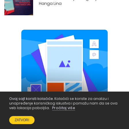
Hanga Lina
Ovaj sajt koristi kolačiće.
Kolačići se koriste za analizu i
unapređenje korisničkog iskustva i pomažu nam da se ova
veb lokacija poboljša.
Pročitaj više
ZATVORI
Kraj kupovine nije i kraj