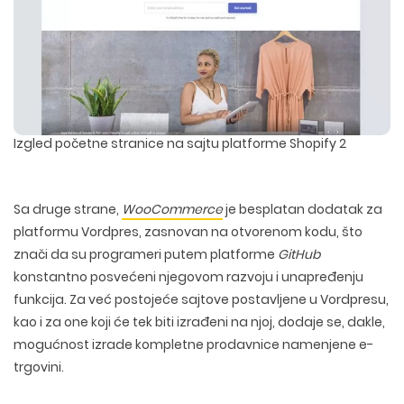
Izgled početne stranice na sajtu platforme Shopify 2
Sa druge strane,
WooCommerce
je besplatan dodatak za
platformu Vordpres, zasnovan na otvorenom kodu, što
znači da su programeri putem platforme
GitHub
konstantno posvećeni njegovom razvoju i unapređenju
funkcija. Za već postojeće sajtove postavljene u Vordpresu,
kao i za one koji će tek biti izrađeni na njoj, dodaje se, dakle,
mogućnost izrade kompletne prodavnice namenjene e-
trgovini.