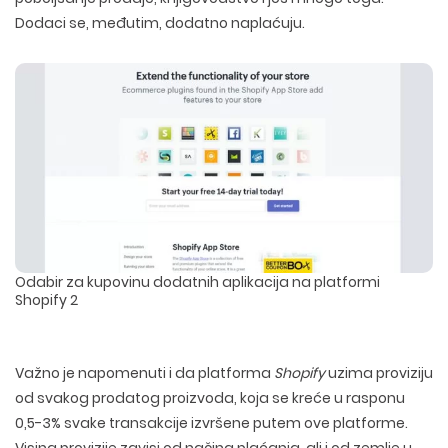
DIZAJN ETIKETA I AMBALAZE
WEB DEVELOPMENT
COPYWRITING
Dodaci se, međutim, dodatno naplaćuju.
ILUSTRACIJE
WEB I GRAFIČKI DIZAJN
DRUŠTVENE MREŽE
DIGITALNI MARKETING
Odabir za kupovinu dodatnih aplikacija na platformi
Shopify 2
Važno
je napomenuti i da platforma
Shopify
uzima proviziju
od svakog prodatog proizvoda, koja se kreće u rasponu
0,5-3% svake transakcije izvršene putem ove platforme.