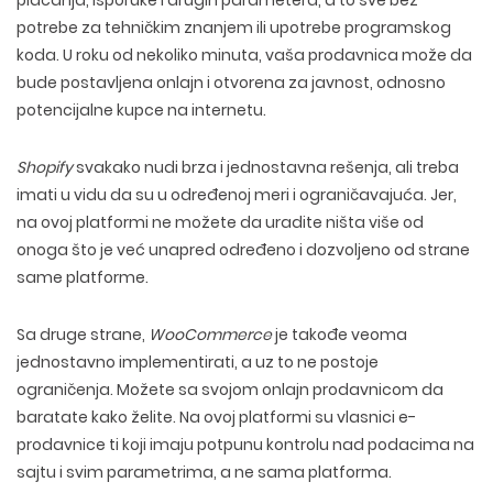
plaćanja, isporuke i drugih parametera, a to sve bez
potrebe za tehničkim znanjem ili upotrebe programskog
koda. U roku od nekoliko minuta, vaša prodavnica može da
bude postavljena onlajn i otvorena za javnost, odnosno
potencijalne kupce na internetu.
Shopify
svakako nudi brza i jednostavna rešenja, ali treba
imati u vidu da su u određenoj meri i ograničavajuća. Jer,
na ovoj platformi ne možete da uradite ništa više od
onoga što je već unapred određeno i dozvoljeno od strane
same platforme.
Sa druge strane,
WooCommerce
je takođe veoma
jednostavno implementirati, a uz to ne postoje
ograničenja. Možete sa svojom onlajn prodavnicom da
baratate kako želite. Na ovoj platformi su vlasnici e-
prodavnice ti koji imaju potpunu kontrolu nad podacima na
sajtu i svim parametrima, a ne sama platforma.