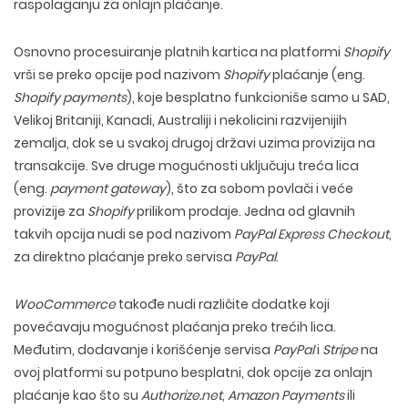
raspolaganju za onlajn plaćanje.
Osnovno procesuiranje platnih kartica na platformi
Shopify
vrši se preko opcije pod nazivom
Shopify
plaćanje (eng.
Shopify payments
), koje besplatno funkcioniše samo u SAD,
Velikoj Britaniji, Kanadi, Australiji i nekolicini razvijenijih
zemalja, dok se u svakoj drugoj državi uzima provizija na
transakcije. Sve druge mogućnosti uključuju treća lica
(eng.
payment gateway
), što za sobom povlači i veće
provizije za
Shopify
prilikom prodaje. Jedna od glavnih
takvih opcija nudi se pod nazivom
PayPal Express Checkout
,
za direktno plaćanje preko servisa
PayPal
.
WooCommerce
takođe nudi različite dodatke koji
povećavaju mogućnost plaćanja preko trećih lica.
Međutim, dodavanje i korišćenje servisa
PayPal
i
Stripe
na
ovoj platformi su potpuno besplatni, dok opcije za onlajn
plaćanje kao što su
Authorize.net
,
Amazon Payments
ili