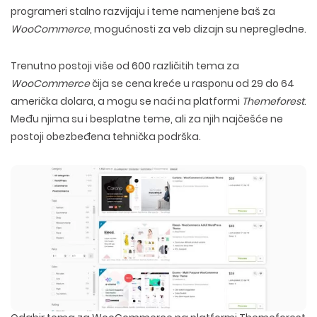
programeri stalno razvijaju i teme namenjene baš za
WooCommerce
, mogućnosti za veb dizajn su nepregledne.
Trenutno postoji više od 600 različitih tema za
WooCommerce
čija se cena kreće u rasponu od 29 do 64
američka dolara, a mogu se naći na platformi
Themeforest
.
Među njima su i besplatne teme, ali za njih najčešće ne
postoji obezbeđena tehnička podrška.