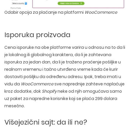
Odabir opcija za plaćanje na platformi
WooCommerce
Isporuka proizvoda
Cena isporuke na obe platforme varira u odnosu na to da li
je lokalnog ili globalnog karaktera, da li je zahtevana
isporuka za jedan dan, da li je traženo praćenje pošiljke u
realnom vremenu i tačno utvrđeno vreme kada će kurir
dostaviti pošiljku da određenu adresu. Ipak, treba imati u
vidu da
WooCommerce
sve naprednije zahteve naplaćuje
kroz dodatke, dok
Shopify
neke od njih omogućava samo
uz paket za napredne korisnike koji se plaća 299 dolara
mesečno.
Višejezični sajt: da ili ne?