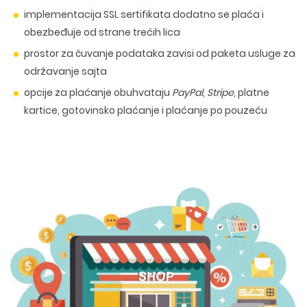
implementacija SSL sertifikata dodatno se plaća i
obezbeđuje od strane trećih lica
prostor za čuvanje podataka zavisi od paketa usluge za
održavanje sajta
opcije za plaćanje obuhvataju
PayPal
,
Stripe
, platne
kartice, gotovinsko plaćanje i plaćanje po pouzeću