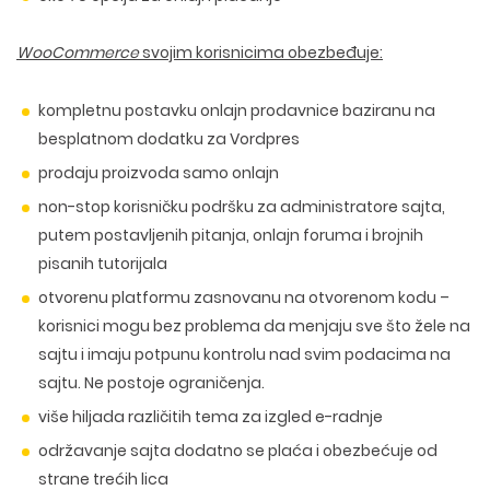
WooCommerce
svojim korisnicima obezbeđuje:
kompletnu postavku onlajn prodavnice baziranu na
besplatnom dodatku za Vordpres
prodaju proizvoda samo onlajn
non-stop korisničku podršku za administratore sajta,
putem postavljenih pitanja, onlajn foruma i brojnih
pisanih tutorijala
otvorenu platformu zasnovanu na otvorenom kodu –
korisnici mogu bez problema da menjaju sve što žele na
sajtu i imaju potpunu kontrolu nad svim podacima na
sajtu. Ne postoje ograničenja.
više hiljada različitih tema za izgled e-radnje
održavanje sajta dodatno se plaća i obezbećuje od
strane trećih lica