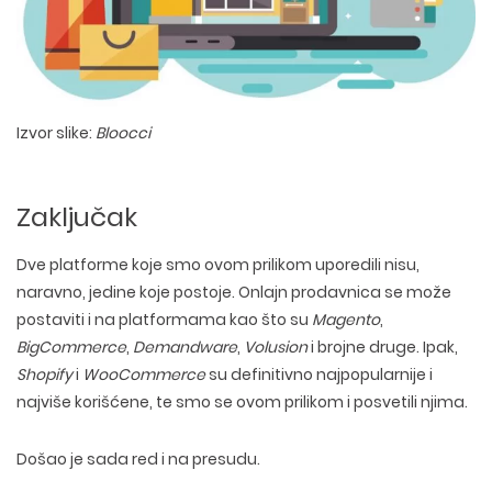
Izvor slike:
Bloocci
Zaključak
Dve platforme koje smo ovom prilikom uporedili nisu,
naravno, jedine koje postoje. Onlajn prodavnica se može
postaviti i na platformama kao što su
Magento
,
BigCommerce
,
Demandware
,
Volusion
i brojne druge. Ipak,
Shopify
i
WooCommerce
su definitivno najpopularnije i
najviše korišćene, te smo se ovom prilikom i posvetili njima.
Došao je sada red i na presudu.