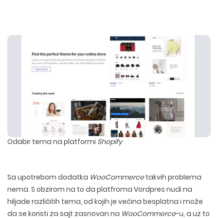
Odabir tema na platformi
Shopify
Sa upotrebom dodatka
WooCommerce
takvih problema
nema. S obzirom na to da platfroma Vordpres nudi na
hiljade različitih tema, od kojih je većina besplatna i može
da se koristi za sajt zasnovan na
WooCommerce
-u, a uz to