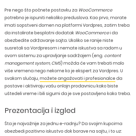
Pre nego što počnete postavku za
WooCommerce
potrebno je ispuniti nekoliko preduslova. Kao prvo, morate
imati sopstveni domen na platformi Vordpres, zatim treba
da instalirate besplatni dodatak
WooCommerce
i da
obezbedite održavanje sajta. Ukoliko se ranije niste
susretali sa Vordpresom i nemate iskustva sa radom u
ovom sistemu za upravljanje sadržajem (eng.
content
management system, CMS
) možda će vam trebati malo
više vremena nego nekome ko je ekspert za Vordpres. U
svakom slučaju,
možete angažovati i profesionalce
da
postave i aktiviraju vašu onlajn prodavnicu kako biste
uštedeli vreme i bili sigurni da je sve postavljeno kako treba.
Prezentacija i izgled
Šta je najvažnije za jednu e-radnju? Da svojim kupcima
obezbedi
pozitivno iskustvo
dok borave na sajtu, i to uz: