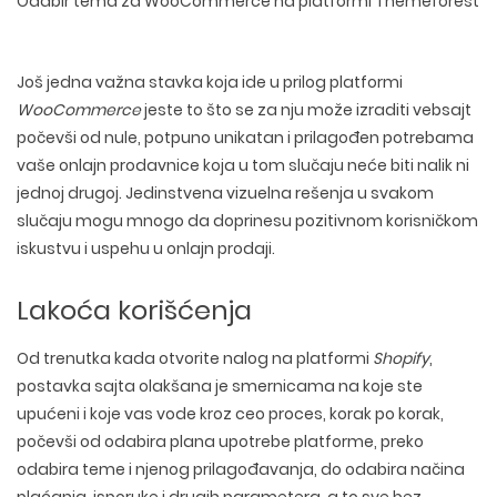
Odabir tema za WooCommerce na platformi Themeforest
Još jedna važna stavka koja ide u prilog platformi
WooCommerce
jeste to što se za nju može izraditi vebsajt
počevši od nule, potpuno unikatan i prilagođen potrebama
vaše onlajn prodavnice koja u tom slučaju neće biti nalik ni
jednoj drugoj. Jedinstvena vizuelna rešenja u svakom
slučaju mogu mnogo da doprinesu pozitivnom korisničkom
iskustvu i uspehu u onlajn prodaji.
Lakoća korišćenja
Od trenutka kada otvorite nalog na platformi
Shopify
,
postavka sajta olakšana je smernicama na koje ste
upućeni i koje vas vode kroz ceo proces, korak po korak,
počevši od odabira plana upotrebe platforme, preko
odabira teme i njenog prilagođavanja, do odabira načina