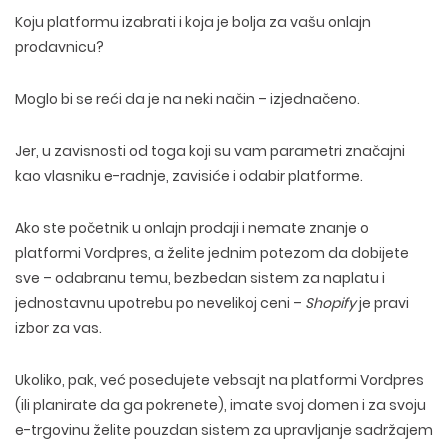
Koju platformu izabrati i koja je bolja za vašu onlajn
prodavnicu?
Moglo bi se reći da je na neki način – izjednačeno.
Jer, u zavisnosti od toga koji su vam parametri značajni
kao vlasniku e-radnje, zavisiće i odabir platforme.
Ako ste početnik u onlajn prodaji i nemate znanje o
platformi Vordpres, a želite jednim potezom da dobijete
sve – odabranu temu, bezbedan sistem za naplatu i
jednostavnu upotrebu po nevelikoj ceni –
Shopify
je pravi
izbor za vas.
Ukoliko, pak, već posedujete vebsajt na platformi Vordpres
(ili planirate da ga pokrenete), imate svoj domen i za svoju
e-trgovinu želite pouzdan sistem za upravljanje sadržajem