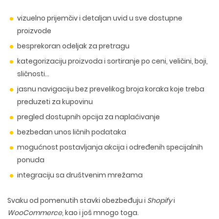
vizuelno prijemčiv i detaljan uvid u sve dostupne
proizvode
besprekoran odeljak za pretragu
kategorizaciju proizvoda i sortiranje po ceni, veličini, boji,
sličnosti…
jasnu navigaciju bez prevelikog broja koraka koje treba
preduzeti za kupovinu
pregled dostupnih opcija za naplaćivanje
bezbedan unos ličnih podataka
mogućnost postavljanja akcija i određenih specijalnih
ponuda
integraciju sa društvenim mrežama
Svaku od pomenutih stavki obezbeđuju i
Shopify
i
WooCommerce
, kao i još mnogo toga.