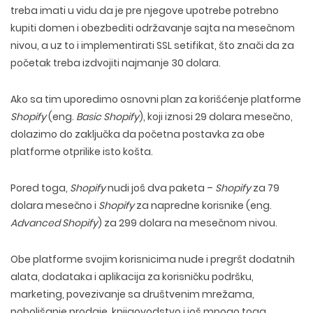
treba imati u vidu da je pre njegove upotrebe potrebno
kupiti domen i obezbediti održavanje sajta na mesečnom
nivou, a uz to i implementirati SSL setifikat, što znači da za
početak treba izdvojiti najmanje 30 dolara.
Ako sa tim uporedimo osnovni plan za korišćenje platforme
Shopify
(eng.
Basic Shopify
), koji iznosi 29 dolara mesečno,
dolazimo do zaključka da početna postavka za obe
platforme otprilike isto košta.
Pored toga,
Shopify
nudi još dva paketa –
Shopify
za 79
dolara mesečno i
Shopify
za napredne korisnike (eng.
Advanced Shopify
) za 299 dolara na mesečnom nivou.
WEB TEHNOLOGIJE
Obe platforme svojim korisnicima nude i pregršt dodatnih
DIZAJN WEB SAJTA
WORDPRESS
alata, dodataka i aplikacija za korisničku podršku,
UI/UX DIZAJN
ECOMMERCE
SEO OPTIMIZACIJA
marketing, povezivanje sa društvenim mrežama,
LOGO I BRENDING
CUSTOM WEB APLIKACIJE
PLAĆENO OGLAŠAVANJE
poboljšanje prodaje, knjigovodstvo i još mnogo toga.