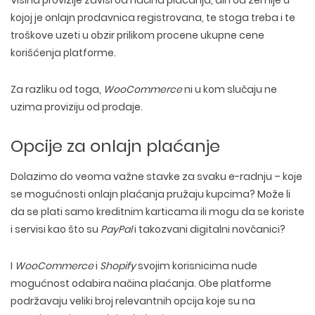
Visina provizije zavisi od načina plaćanja, ali i od zemlje u
kojoj je onlajn prodavnica registrovana, te stoga treba i te
troškove uzeti u obzir prilikom procene ukupne cene
korišćenja platforme.
Za razliku od toga,
WooCommerce
ni u kom slučaju ne
uzima proviziju od prodaje.
Opcije za onlajn plaćanje
Dolazimo do veoma važne stavke za svaku e-radnju – koje
se mogućnosti onlajn plaćanja pružaju kupcima? Može li
da se plati samo kreditnim karticama ili mogu da se koriste
i servisi kao što su
PayPal
i takozvani digitalni novčanici?
I
WooCommerce
i
Shopify
svojim korisnicima nude
mogućnost odabira načina plaćanja. Obe platforme
podržavaju veliki broj relevantnih opcija koje su na