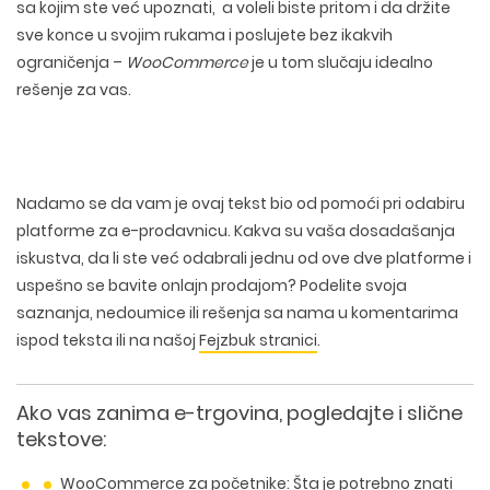
sa kojim ste već upoznati, a voleli biste pritom i da držite
sve konce u svojim rukama i poslujete bez ikakvih
ograničenja –
WooCommerce
je u tom slučaju idealno
rešenje za vas.
Nadamo se da vam je ovaj tekst bio od pomoći pri odabiru
platforme za e-prodavnicu. Kakva su vaša dosadašanja
iskustva, da li ste već odabrali jednu od ove dve platforme i
uspešno se bavite onlajn prodajom? Podelite svoja
saznanja, nedoumice ili rešenja sa nama u komentarima
ispod teksta ili na našoj
Fejzbuk stranici
.
Ako vas zanima e-trgovina, pogledajte i slične
tekstove:
WooCommerce za početnike: Šta je potrebno znati