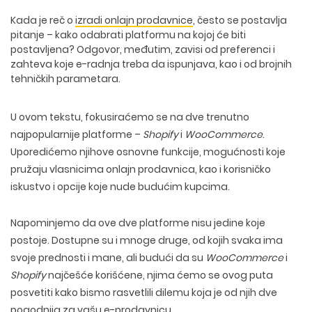
Kada je reč o
izradi onlajn prodavnice
, često se postavlja
pitanje – kako odabrati platformu na kojoj će biti
postavljena? Odgovor, međutim, zavisi od preferenci i
zahteva koje e-radnja treba da ispunjava, kao i od brojnih
tehničkih parametara.
U ovom tekstu, fokusiraćemo se na dve trenutno
najpopularnije platforme –
Shopify
i
WooCommerce
.
Uporedićemo njihove osnovne funkcije, mogućnosti koje
pružaju vlasnicima onlajn prodavnica, kao i korisničko
iskustvo i opcije koje nude budućim kupcima.
Napominjemo da ove dve platforme nisu jedine koje
postoje. Dostupne su i mnoge druge, od kojih svaka ima
svoje prednosti i mane, ali budući da su
WooCommerce
i
Shopify
najčešće korišćene, njima ćemo se ovog puta
posvetiti kako bismo rasvetlili dilemu koja je od njih dve
pogodnija za vašu e-prodavnicu.