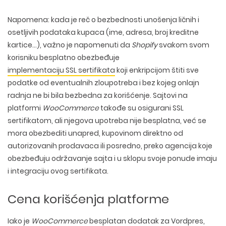
Napomena:
kada je reč o bezbednosti unošenja ličnih i
osetljivih podataka kupaca (ime, adresa, broj kreditne
kartice…), važno je napomenuti da
Shopify
svakom svom
korisniku besplatno obezbeđuje
implementaciju SSL sertifikata
koji enkripcijom štiti sve
podatke od eventualnih zloupotreba i bez kojeg onlajn
radnja ne bi bila bezbedna za korišćenje. Sajtovi na
platformi
WooCommerce
takođe su osigurani SSL
sertifikatom, ali njegova upotreba nije besplatna, već se
mora obezbediti unapred, kupovinom direktno od
autorizovanih prodavaca ili posredno, preko agencija koje
obezbeđuju održavanje sajta i u sklopu svoje ponude imaju
i integraciju ovog sertifikata.
Cena korišćenja platforme
Iako je
WooCommerce
besplatan dodatak za Vordpres,