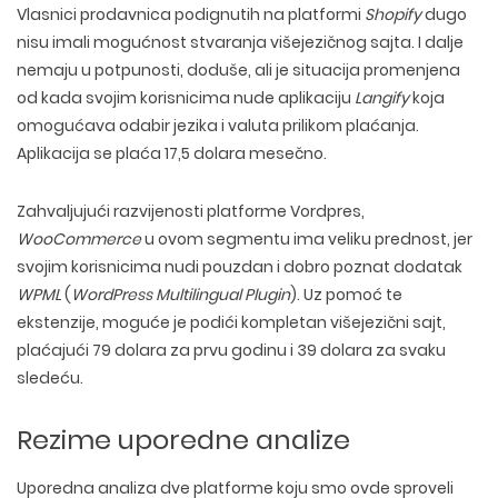
Vlasnici prodavnica podignutih na platformi
Shopify
dugo
nisu imali mogućnost stvaranja višejezičnog sajta. I dalje
nemaju u potpunosti, doduše, ali je situacija promenjena
od kada svojim korisnicima nude aplikaciju
Langify
koja
omogućava odabir jezika i valuta prilikom plaćanja.
Aplikacija se plaća 17,5 dolara mesečno.
Zahvaljujući razvijenosti platforme Vordpres,
WooCommerce
u ovom segmentu ima veliku prednost, jer
svojim korisnicima nudi pouzdan i dobro poznat dodatak
WPML
(
WordPress Multilingual Plugin
). Uz pomoć te
ekstenzije, moguće je podići kompletan višejezični sajt,
plaćajući 79 dolara za prvu godinu i 39 dolara za svaku
sledeću.
Rezime uporedne analize
Uporedna analiza dve platforme koju smo ovde sproveli