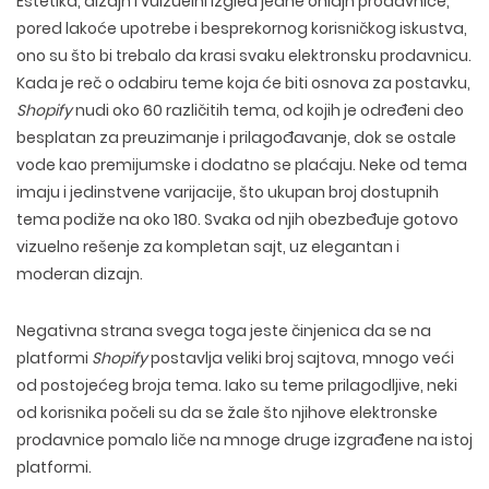
Estetika, dizajn i vuizuelni izgled jedne onlajn prodavnice,
pored lakoće upotrebe i besprekornog korisničkog iskustva,
ono su što bi trebalo da krasi svaku elektronsku prodavnicu.
Kada je reč o odabiru teme koja će biti osnova za postavku,
Shopify
nudi oko 60 različitih tema, od kojih je određeni deo
besplatan za preuzimanje i prilagođavanje, dok se ostale
vode kao premijumske i dodatno se plaćaju. Neke od tema
imaju i jedinstvene varijacije, što ukupan broj dostupnih
tema podiže na oko 180. Svaka od njih obezbeđuje gotovo
vizuelno rešenje za kompletan sajt, uz elegantan i
moderan dizajn.
Negativna strana svega toga jeste činjenica da se na
platformi
Shopify
postavlja veliki broj sajtova, mnogo veći
od postojećeg broja tema. Iako su teme prilagodljive, neki
od korisnika počeli su da se žale što njihove elektronske
prodavnice pomalo liče na mnoge druge izgrađene na istoj
platformi.