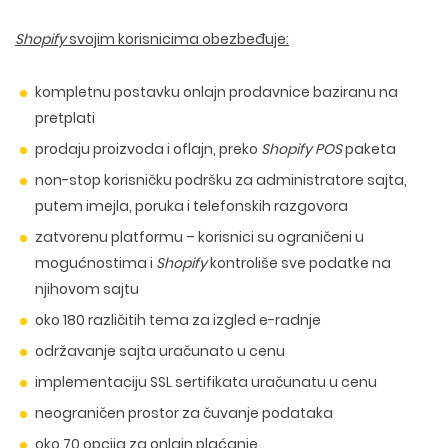
Shopify
svojim korisnicima obezbeđuje:
kompletnu postavku onlajn prodavnice baziranu na
pretplati
prodaju proizvoda i oflajn, preko
Shopify POS
paketa
non-stop korisničku podršku za administratore sajta,
putem imejla, poruka i telefonskih razgovora
zatvorenu platformu – korisnici su ograničeni u
mogućnostima i
Shopify
kontroliše sve podatke na
njihovom sajtu
oko 180 različitih tema za izgled e-radnje
održavanje sajta uračunato u cenu
implementaciju SSL sertifikata uračunatu u cenu
neograničen prostor za čuvanje podataka
oko 70 opcija za onlajn plaćanje