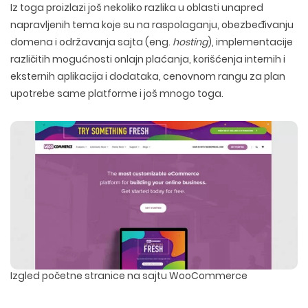
Iz toga proizlazi još nekoliko razlika u oblasti unapred
napravljenih tema koje su na raspolaganju, obezbeđivanju
domena i održavanja sajta (eng.
hosting
), implementacije
različitih mogućnosti onlajn plaćanja, korišćenja internih i
eksternih aplikacija i dodataka, cenovnom rangu za plan
upotrebe same platforme i još mnogo toga.
Izgled početne stranice na sajtu WooCommerce