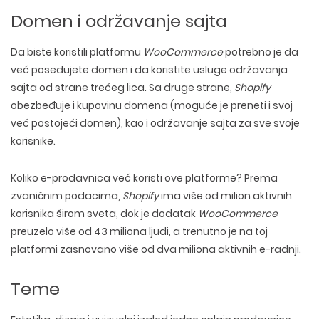
Domen i održavanje sajta
Da biste koristili platformu
WooCommerce
potrebno je da
već posedujete domen i da koristite usluge održavanja
sajta od strane trećeg lica. Sa druge strane,
Shopify
obezbeđuje i kupovinu domena (moguće je preneti i svoj
već postojeći domen), kao i održavanje sajta za sve svoje
korisnike.
Koliko e-prodavnica već koristi ove platforme? Prema
zvaničnim podacima,
Shopify
ima više od milion aktivnih
korisnika širom sveta, dok je dodatak
WooCommerce
preuzelo više od 43 miliona ljudi, a trenutno je na toj
platformi zasnovano više od dva miliona aktivnih e-radnji.
Teme