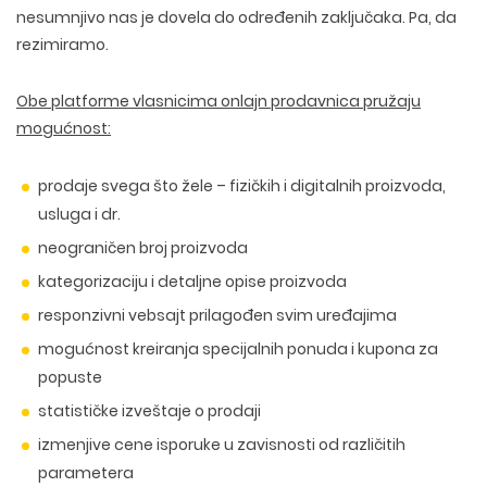
nesumnjivo nas je dovela do određenih zaključaka. Pa, da
rezimiramo.
Obe platforme vlasnicima onlajn prodavnica pružaju
mogućnost:
prodaje svega što žele – fizičkih i digitalnih proizvoda,
usluga i dr.
neograničen broj proizvoda
kategorizaciju i detaljne opise proizvoda
responzivni vebsajt prilagođen svim uređajima
mogućnost kreiranja specijalnih ponuda i kupona za
popuste
statističke izveštaje o prodaji
izmenjive cene isporuke u zavisnosti od različitih
parametera