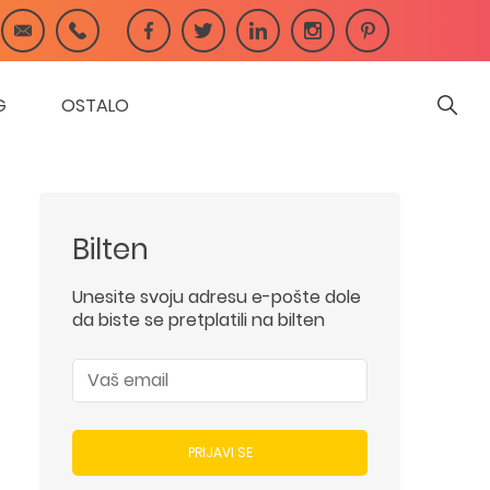
G
OSTALO
Bilten
Unesite svoju adresu e-pošte dole
da biste se pretplatili na bilten
PRIJAVI SE