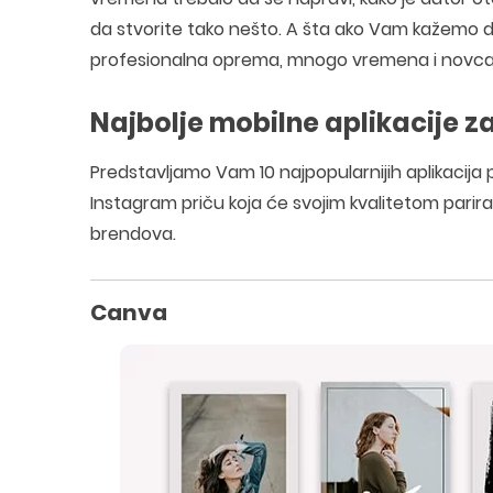
da stvorite tako nešto. A šta ako Vam kažemo da
profesionalna oprema, mnogo vremena i novca,
Najbolje mobilne aplikacije z
Predstavljamo Vam 10 najpopularnijih aplikacija 
Instagram priču koja će svojim kvalitetom parirati
brendova.
Canva