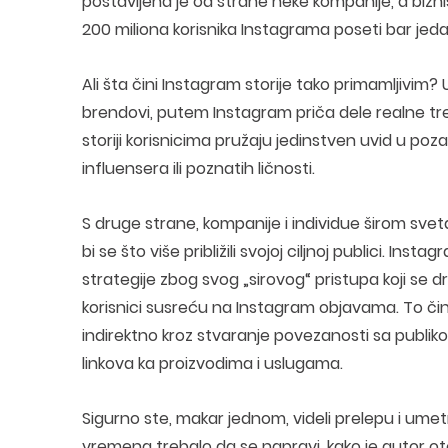
postavljena je od strane neke kompanije, a biznis
200 miliona korisnika Instagrama poseti bar jeda
Ali šta čini Instagram storije tako primamljivim? U
brendovi, putem Instagram priča dele realne tren
storiji korisnicima pružaju jedinstven uvid u poz
influensera ili poznatih ličnosti.
S druge strane, kompanije i individue širom sve
bi se što više približili svojoj ciljnoj publici. I
strategije zbog svog „sirovog“ pristupa koji se d
korisnici susreću na Instagram objavama. To či
indirektno kroz stvaranje povezanosti sa publik
linkova ka proizvodima i uslugama.
Sigurno ste, makar jednom, videli prelepu i umetn
vremena trebalo da se napravi, kako je autor ot