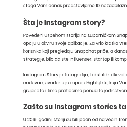
stoga Vam danas predstavljamo 10 nezaobilaznih a
Šta je Instagram story?
Povedeni uspehom storija na suparničkom Snapc
opciju u okviru svoje aplikacije. Za vrlo kratko 
korisnika koji pregledaju Snapchat priče, a dan
strategije, bilo da ste influenser, startap ili ko
Instagram Story je fotografija, tekst ili kratki vi
nedavno, uvedena je i opcija Highlights, koja Va
grupišete i time pratiocima ponudite jedinstve
Zašto su Instagram stories t
U 2019. godini, storiji su bili jedan od najvećih