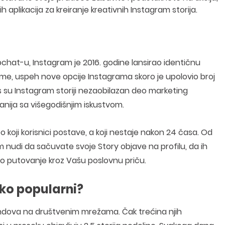
plikacija za kreiranje kreativnih Instagram storija.
hat-u, Instagram je 2016. godine lansirao identičnu
vreme, uspeh nove opcije Instagrama skoro je upolovio broj
as su Instagram storiji nezaobilazan deo marketing
mpanija sa višegodišnjim iskustvom.
deo koji korisnici postave, a koji nestaje nakon 24 časa. Od
m nudi da sačuvate svoje Story objave na profilu, da ih
no putovanje kroz Vašu poslovnu priču.
ako popularni?
 trendova na društvenim mrežama. Čak trećina njih