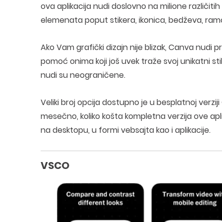
ova aplikacija nudi doslovno na milione različiti
elemenata poput stikera, ikonica, bedževa, ramo
Ako Vam grafički dizajn nije blizak, Canva nudi pr
pomoć onima koji još uvek traže svoj unikatni sti
nudi su neograničene.
Veliki broj opcija dostupno je u besplatnoj verzi
mesečno, koliko košta kompletna verzija ove apli
na desktopu, u formi vebsajta kao i aplikacije.
VSCO