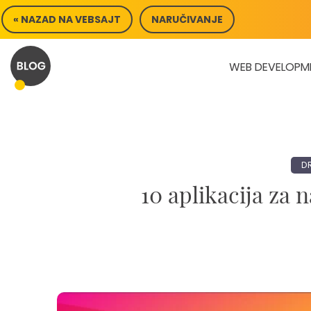
Skip
« NAZAD NA VEBSAJT
NARUČIVANJE
to
content
WEB DEVELOPM
D
10 aplikacija za 