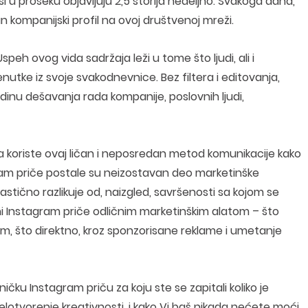
i u proseku objavljuju 2,5 storija nedeljno. Svakoga dana,
n kompanijski profil na ovoj društvenoj mreži.
speh ovog vida sadržaja leži u tome što ljudi, ali i
utke iz svoje svakodnevnice. Bez filtera i editovanja,
adinu dešavanja rada kompanije, poslovnih ljudi,
ta koriste ovaj ličan i neposredan metod komunikacije kako
nstagram priče postale su neizostavan deo marketinške
rastično razlikuje od, naizgled, savršenosti sa kojom se
ni Instagram priče odličnim marketinškim alatom – što
om, što direktno, kroz sponzorisane reklame i umetanje
ičku Instagram priču za koju ste se zapitali koliko je
elotvorenje kreativnosti, i kako Vi baš nikada nećete moći