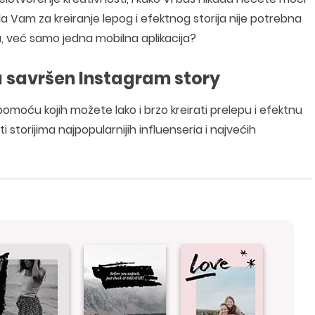
 Vam za kreiranje lepog i efektnog storija nije potrebna
 već samo jedna mobilna aplikacija?
a savršen Instagram story
pomoću kojih možete lako i brzo kreirati prelepu i efektnu
 storijima najpopularnijih influenseria i najvećih