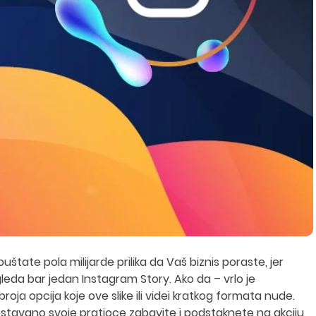
uštate pola milijarde prilika da Vaš biznis poraste, jer
gleda bar jedan Instagram Story. Ako da – vrlo je
oja opcija koje ove slike ili videi kratkog formata nude.
ostavano svoje pratioce zabavite i podstaknete na akciju,