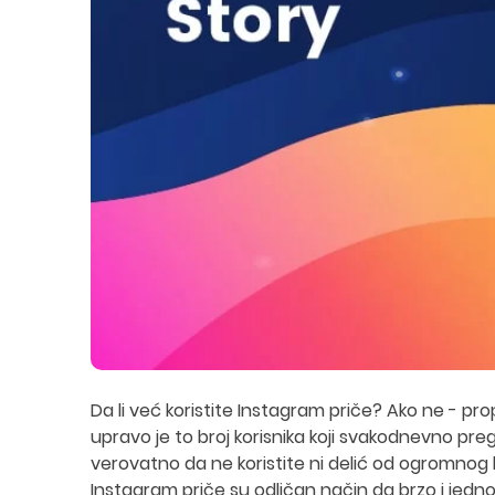
Da li već koristite Instagram priče? Ako ne - prop
upravo je to broj korisnika koji svakodnevno pre
verovatno da ne koristite ni delić od ogromnog br
Instagram priče su odličan način da brzo i jedn