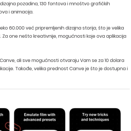
h dizajna pozadina, 130 fontova i mnoštvo grafičkih
va i animacija.
eko 60.000 već pripremljenih dizajna storija, što je velika
l. Za one nešto kreativnije, mogućnosti koje ova aplikacija
ji Canve, ali sve mogućnosti otvaraju Vam se za 10 dolara
kacije. Takođe, velika prednost Canve je što je dostupna i