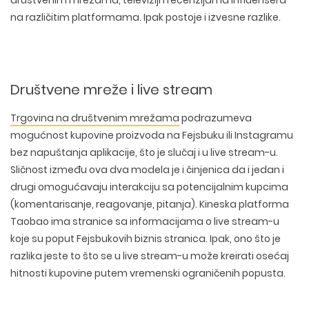
društvenim mrežama, televiziji i recenzijama influensera
na različitim platformama. Ipak postoje i izvesne razlike.
Društvene mreže i live stream
Trgovina na društvenim mrežama
podrazumeva
mogućnost kupovine proizvoda na Fejsbuku ili Instagramu
bez napuštanja aplikacije, što je slučaj i u live stream-u.
Sličnost između ova dva modela je i činjenica da i jedan i
drugi omogućavaju interakciju sa potencijalnim kupcima
(komentarisanje, reagovanje, pitanja). Kineska platforma
Taobao ima stranice sa informacijama o live stream-u
koje su poput Fejsbukovih biznis stranica. Ipak, ono što je
razlika jeste to što se u live stream-u može kreirati osećaj
hitnosti kupovine putem vremenski ograničenih popusta.