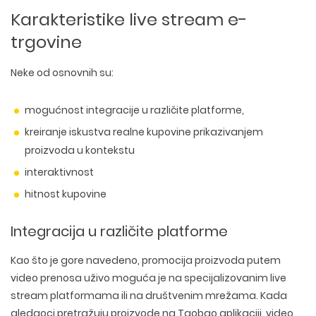
Karakteristike live stream e-
trgovine
Neke od osnovnih su:
mogućnost integracije u različite platforme,
kreiranje iskustva realne kupovine prikazivanjem
proizvoda u kontekstu
interaktivnost
hitnost kupovine
Integracija u različite platforme
Kao što je gore navedeno, promocija proizvoda putem
video prenosa uživo moguća je na specijalizovanim live
stream platformama ili na društvenim mrežama. Kada
gledaoci pretražuju proizvode na Taobao aplikaciji, video