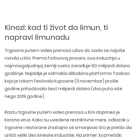
Kinezi: kad ti život da limun, ti
napravi limunadu
Trgovina putem video prenosa uživo do sada se najviše
razvila u Kini. Prema Forbsovoj proceni, ova industrija u
najmnogoljudnijoj zemlji sveta zarađuje 60 milijardi dolara
godišnje. Najdalje je odmakla Alibabina
platforma Taobao
koja je tokom Festivala kupovine (11.novembar) prošle
godine prihodovala šest milijardi dolara (dva puta više
nego 2019.godine).
Rastu trgovine putem video prenosa u Kini doprineo je
korona virus. Kako su uvedene restriktivne mere, odlazak u
trgovine i restorane značajno se smanjivao što je pretilo da
uništi veliki deo kineske industrije. Na primer, kozmetički