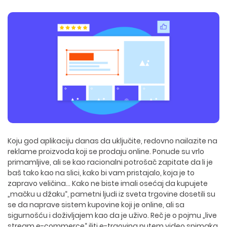
Koju god aplikaciju danas da uključite, redovno nailazite na
reklame proizvoda koji se prodaju online. Ponude su vrlo
primamljive, ali se kao racionalni potrošač zapitate da li je
baš tako kao na slici, kako bi vam pristajalo, koja je to
zapravo veličina... Kako ne biste imali osećaj da kupujete
„mačku u džaku“, pametni ljudi iz sveta trgovine dosetili su
se da naprave sistem kupovine koji je online, ali sa
sigurnošću i doživljajem kao da je uživo. Reč je o pojmu „live
stream e-commerce“ iliti e-trgovina putem video snimaka.