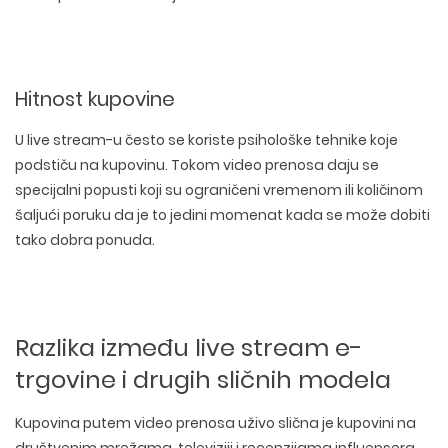
Hitnost kupovine
U live stream-u često se koriste psihološke tehnike koje
podstiču na kupovinu. Tokom video prenosa daju se
specijalni popusti koji su ograničeni vremenom ili količinom
šaljući poruku da je to jedini momenat kada se može dobiti
tako dobra ponuda.
Razlika između live stream e-
trgovine i drugih sličnih modela
Kupovina putem video prenosa uživo slična je kupovini na