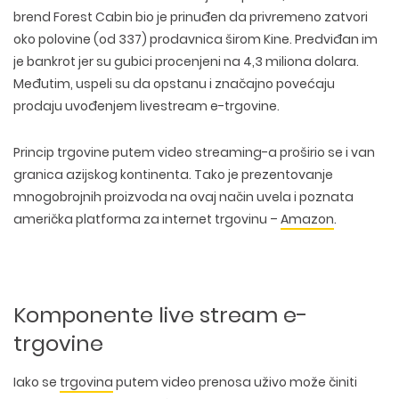
brend
Forest Cabin
bio je prinuđen da privremeno zatvori
oko polovine (od 337) prodavnica širom Kine. Predviđan im
je bankrot jer su gubici procenjeni na 4,3 miliona dolara.
Međutim, uspeli su da opstanu i značajno povećaju
prodaju uvođenjem livestream e-trgovine.
Princip trgovine putem video streaming-a proširio se i van
granica azijskog kontinenta. Tako je prezentovanje
mnogobrojnih proizvoda na ovaj način uvela i poznata
američka platforma za internet trgovinu –
Amazon
.
Komponente live stream e-
trgovine
Iako se
trgovina
putem video prenosa uživo može činiti