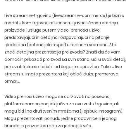
Live stream e-trgovina (livestream e-commerce) je biznis
model u kom trgovci, influenseri ili javne ličnosti prodaju
proizvode i usluge putem video-prenosa uživo,
predstavljajući ih detaljno i odgovarajući na pitanje
gledalaca (potencijalni kupci) u realnom vremenu. Šta
znači detaljna prezentacija proizvoda? Znači da će vam
domaćin prikazati proizvod sa svih stana, ući u svaki detalj,
pokazati kako se koristi i od čega je napravljen. Tako u live
stream-u imate prezentera koji oblači duks, premerava
ormar…
Video prenosi uživo mogu se održavati na posebnoj
platformi namenjenoj isključivo za ovu vrstu trgovine, ali
mogu biti i na društvenim mrežama (Fejsbuk, Instagram).
Mogu prezentovati ponudu jedne prodavnice ili jednog
brenda, a prezenteri rade za jednog ili više.