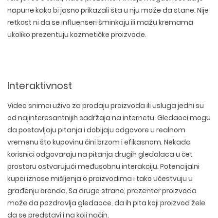
napune kako bi jasno prikazali šta u nju može da stane. Nije
retkost ni da se influenseri šminkaju ili mažu kremama
ukoliko prezentuju kozmetičke proizvode.
Interaktivnost
Video snimci uživo za prodaju proizvoda ili usluga jedni su
od najinteresantnijih sadržaja na internetu. Gledaoci mogu
da postavljaju pitanja i dobijaju odgovore u realnom
vremenu što kupovinu čini brzom i efikasnom. Nekada
korisnici odgovaraju na pitanja drugih gledalaca u čet
prostoru ostvarujući međusobnu interakciju. Potencijalni
kupci iznose mišljenja o proizvodima i tako učestvuju u
građenju brenda. Sa druge strane, prezenter proizvoda
može da pozdravlja gledaoce, da ih pita koji proizvod žele
da se predstavi i na koji način.