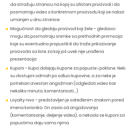
da istražuju stranicu na kojoj su izlistani proizvodi i da
posmatraju video o konkretnom proizvodu koji se nalazi
umanjen u dnu stranice
Mogućnost da gledaju proizvod koji žele –
gledaoci
mogu da posmatraju snimke sa prethodnih promocija
koje su eventualno propustili ili da traže prikazivanje
proizvoda sa liste za koji još uvek nije urađena
prezentacija
Kuponi –
kupci dobijaju kupone za popuste i poklone. Neki
su dostupni odmah po odluci kupovine, a za neke je
potreban izvestan angažman (odgledati video bar
nekoliko minuta, komentarisati…)
Loyalty nivo –
predstavljen je određenim znakom pored
imena korisnika. On zavisi od angažovanja
(komentarisanje, deljenje videa), a nekada se kuponi sa
popustima daju samo njima