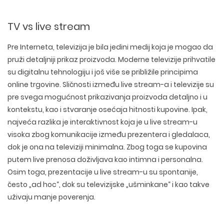
TV vs live stream
Pre Interneta, televizija je bila jedini medij koja je mogao da
pruži detaljniji prikaz proizvoda. Moderne televizije prihvatile
su digitalnu tehnologiju i još više se približile principima
online trgovine. Sličnosti između live stream-a i televizije su
pre svega mogućnost prikazivanja proizvoda detaljno i u
kontekstu, kao i stvaranje osećaja hitnosti kupovine. Ipak,
najveća razlika je interaktivnost koja je u live stream-u
visoka zbog komunikacije između prezentera i gledalaca,
dok je ona na televiziji minimalna. Zbog toga se kupovina
putem live prenosa doživljava kao intimna i personalna.
Osim toga, prezentacije u live stream-u su spontanije,
često „ad hoc“, dok su televizijske „ušminkane“ i kao takve
WEB TEHNOLOGIJE
uživaju manje poverenja.
DIZAJN WEB SAJTA
WORDPRESS
UI/UX DIZAJN
ECOMMERCE
SEO OPTIMIZACIJA