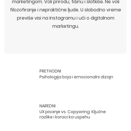
marketingom. Voli prirodu, tišinu i slatkiše. Ne voli
filozofiranje i nepraktične ljude. U slobodno vreme
previše visi na Instagramu i uči o digitalnom
marketingu.
PRETHODNI
Psihologija boja i emocionalni dizajn
NAREDNI
UX pisanje vs. Copywring: Ključne
razlike i koraci ka uspehu