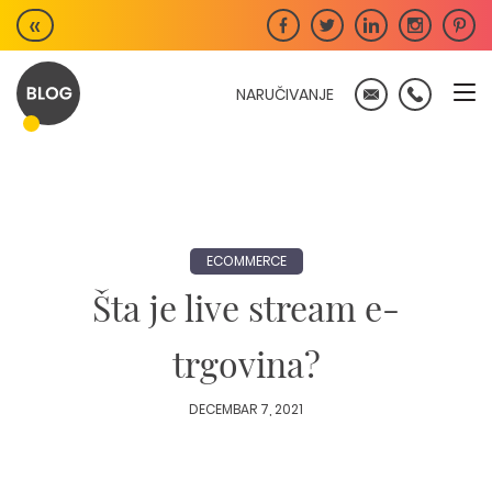
Skip
«
to
content
NARUČIVANJE
ECOMMERCE
Šta je live stream e-
trgovina?
DECEMBAR 7, 2021