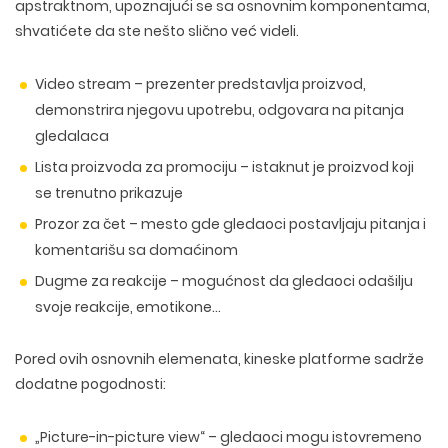
apstraktnom, upoznajući se sa osnovnim komponentama,
shvatićete da ste nešto slično već videli.
Video stream
– prezenter predstavlja proizvod,
demonstrira njegovu upotrebu, odgovara na pitanja
gledalaca
Lista proizvoda za promociju
– istaknut je proizvod koji
se trenutno prikazuje
Prozor za čet
– mesto gde gledaoci postavljaju pitanja i
komentarišu sa domaćinom
Dugme za reakcije
– mogućnost da gledaoci odašilju
svoje reakcije, emotikone…
Pored ovih osnovnih elemenata, kineske platforme sadrže
dodatne pogodnosti:
„P
icture-in-picture view
“ – gledaoci mogu istovremeno