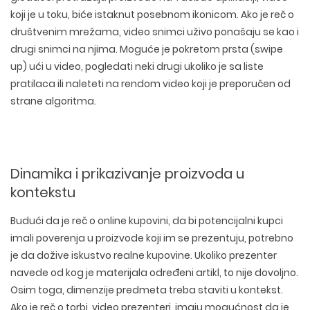
koji je u toku, biće istaknut posebnom ikonicom. Ako je reč o
društvenim mrežama, video snimci uživo ponašaju se kao i
drugi snimci na njima. Moguće je pokretom prsta (swipe
up) ući u video, pogledati neki drugi ukoliko je sa liste
pratilaca ili naleteti na rendom video koji je preporučen od
strane algoritma.
Dinamika i prikazivanje proizvoda u
kontekstu
Budući da je reč o online kupovini, da bi potencijalni kupci
imali poverenja u proizvode koji im se prezentuju, potrebno
je da dožive iskustvo realne kupovine. Ukoliko prezenter
navede od kog je materijala određeni artikl, to nije dovoljno.
Osim toga, dimenzije predmeta treba staviti u kontekst.
Ako je reč o torbi, video prezenteri imaju mogućnost da je