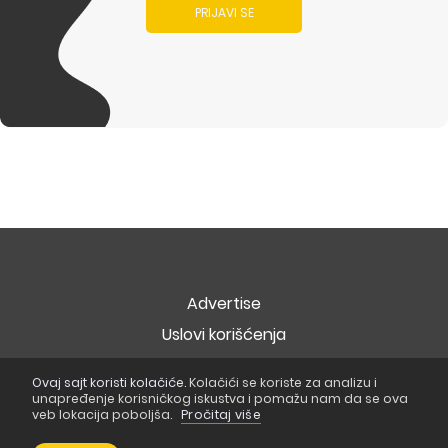
PRIJAVI SE
Advertise
Uslovi korišćenja
Politika privatnosti
Ovaj sajt koristi kolačiće.
Kolačići se koriste za analizu i
Politika o kolačićima
unapređenje korisničkog iskustva i pomažu nam da se ova
veb lokacija poboljša.
Pročitaj više
Copyright © 2026
Popart Studio
. Sva prava zadržana