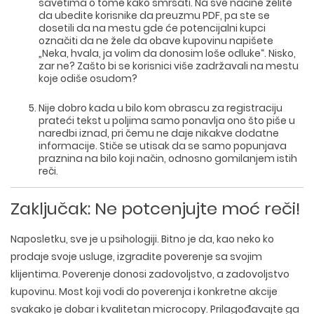
savetima o tome kako smršati. Na sve načine želite
da ubedite korisnike da preuzmu PDF, pa ste se
dosetili da na mestu gde će potencijalni kupci
označiti da ne žele da obave kupovinu napišete
„Neka, hvala, ja volim da donosim loše odluke“. Nisko,
zar ne? Zašto bi se korisnici više zadržavali na mestu
koje odiše osudom?
Nije dobro kada u bilo kom obrascu za registraciju
prateći tekst u poljima samo ponavlja ono što piše u
naredbi iznad, pri čemu ne daje nikakve dodatne
informacije. Stiče se utisak da se samo popunjava
praznina na bilo koji način, odnosno gomilanjem istih
reči.
Zaključak: Ne potcenjujte moć reči!
Naposletku, sve je u psihologiji. Bitno je da, kao neko ko
prodaje svoje usluge, izgradite poverenje sa svojim
klijentima. Poverenje donosi zadovoljstvo, a zadovoljstvo
kupovinu. Most koji vodi do poverenja i konkretne akcije
svakako je dobar i kvalitetan microcopy. Prilagođavajte ga