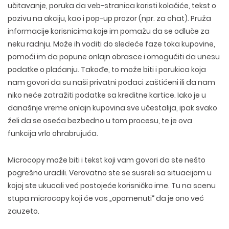
učitavanje, poruka da veb-stranica koristi kolačiće, tekst o
pozivu na akciju, kao i pop-up prozor (npr. za chat). Pruža
informacije korisnicima koje im pomažu da se odluče za
neku radnju. Može ih voditi do sledeće faze toka kupovine,
pomoći im da popune onlajn obrasce i omogućiti da unesu
podatke o plaćanju. Takođe, to može biti i porukica koja
nam govori da su naši privatni podaci zaštićeni ili da nam
niko neće zatražiti podatke sa kreditne kartice. Iako je u
današnje vreme onlajn kupovina sve učestalija, ipak svako
želi da se oseća bezbedno u tom procesu, te je ova
funkcija vrlo ohrabrujuća.
Microcopy može biti i tekst koji vam govori da ste nešto
pogrešno uradili. Verovatno ste se susreli sa situacijom u
kojoj ste ukucali već postojeće korisničko ime. Tu na scenu
stupa microcopy koji će vas „opomenuti“ da je ono već
zauzeto.