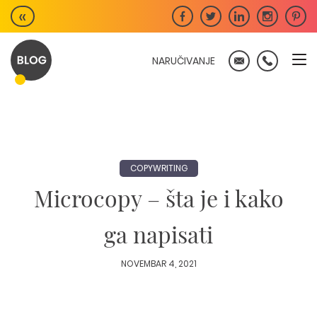
Skip
«
to
content
NARUČIVANJE
COPYWRITING
Microcopy – šta je i kako
ga napisati
NOVEMBAR 4, 2021