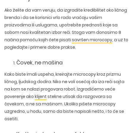
Ako želite da vam veruju, da izgradite kredibilitet oko ličnog
brenda i da se korisnici vrlo rado vraćaju vašim
proizvodima ili uslugama, upotrebite prednosti koje sa
sobom nosi kvalitetan izbor reči. Stoga vam donosimo
8
načina pomoću kojih ćete pisati
savršen microcopy
, a uz to
pogledajte i primere dobre prakse.
Čovek, ne mašina
Kako biste imali uspeha, kreirajte microcopy kroz prizmu
ličnog, ljudskog dodira. Niko ne voli osećaj da iza reči sajta
na kom se nalazi progovara robot. Izgradićemo veće
poverenje ako
klijent
stekne utisak da razgovara sa
čovekom, a ne sa mašinom. Ukoliko pišete microcopy
uzgredno, u hodu, samo da biste napisali nešto, i to će se
osetiti.