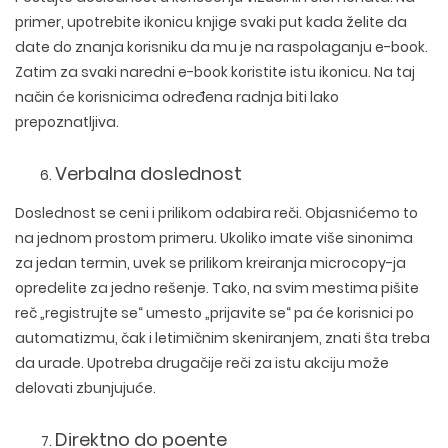
primer, upotrebite ikonicu knjige svaki put kada želite da
date do znanja korisniku da mu je na raspolaganju e-book.
Zatim za svaki naredni e-book koristite istu ikonicu. Na taj
način će korisnicima određena radnja biti lako
prepoznatljiva.
Verbalna doslednost
Doslednost se ceni i prilikom odabira reči. Objasnićemo to
na jednom prostom primeru. Ukoliko imate više sinonima
za jedan termin, uvek se prilikom kreiranja microcopy-ja
opredelite za jedno rešenje. Tako, na svim mestima pišite
reč „registrujte se“ umesto „prijavite se“ pa će korisnici po
automatizmu, čak i letimičnim skeniranjem, znati šta treba
da urade. Upotreba drugačije reči za istu akciju može
delovati zbunjujuće.
Direktno do poente