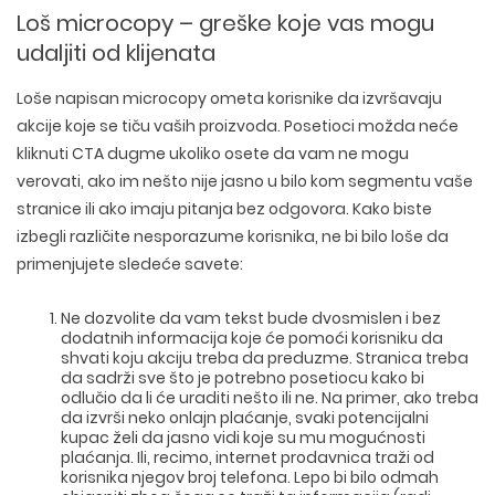
Loš microcopy – greške koje vas mogu
udaljiti od klijenata
Loše napisan microcopy ometa korisnike da izvršavaju
akcije koje se tiču vaših proizvoda. Posetioci možda neće
kliknuti CTA dugme ukoliko osete da vam ne mogu
verovati, ako im nešto nije jasno u bilo kom segmentu vaše
stranice ili ako imaju pitanja bez odgovora. Kako biste
izbegli različite nesporazume korisnika, ne bi bilo loše da
primenjujete sledeće savete:
Ne dozvolite da vam tekst bude dvosmislen i bez
dodatnih informacija koje će pomoći korisniku da
shvati koju akciju treba da preduzme. Stranica treba
da sadrži sve što je potrebno posetiocu kako bi
odlučio da li će uraditi nešto ili ne. Na primer, ako treba
da izvrši neko onlajn plaćanje, svaki potencijalni
kupac želi da jasno vidi koje su mu mogućnosti
plaćanja. Ili, recimo, internet prodavnica traži od
korisnika njegov broj telefona. Lepo bi bilo odmah
WEB TEHNOLOGIJE