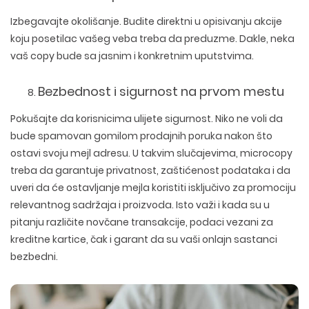
Izbegavajte okolišanje. Budite direktni u opisivanju akcije
koju posetilac vašeg veba treba da preduzme. Dakle, neka
vaš copy bude sa jasnim i konkretnim uputstvima.
Bezbednost i sigurnost na prvom mestu
Pokušajte da korisnicima ulijete sigurnost. Niko ne voli da
bude spamovan gomilom prodajnih poruka nakon što
ostavi svoju mejl adresu. U takvim slučajevima, microcopy
treba da garantuje privatnost, zaštićenost podataka i da
uveri da će ostavljanje mejla koristiti isključivo za promociju
relevantnog sadržaja i proizvoda. Isto važi i kada su u
pitanju različite novčane transakcije, podaci vezani za
kreditne kartice, čak i garant da su vaši onlajn sastanci
bezbedni.