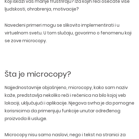
Koji iskazi vas manje frustriraju? Iza kojih reči osećate više
ljudskosti, ohrabrenja, motivacije?
Navedeni primeri mogu se slikovito implementirati i u
virtuelnom svetu. U tom slučaju, govorimo o fenomenu koji
se zove microcopy.
Šta je microcopy?
Najjednostavnije objašnjeno, microcopy, kako sam naziv
kaže, predstavlja nekoliko reči i rečenica na bilo kojoj veb
lokaciji, uključujući i aplikacije. Njegova svrha je da pomogne
korisnicima da primenjuju funkcije unutar određenog
proizvoda ili usluge.
Microcopy nisu samo naslovi, nego i tekst na stranici za