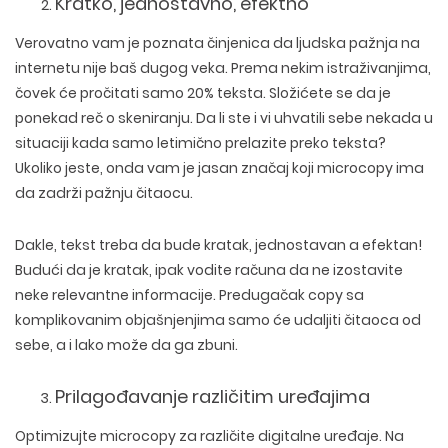
Kratko, jednostavno, efektno
Verovatno vam je poznata činjenica da ljudska pažnja na
internetu nije baš dugog veka. Prema nekim istraživanjima,
čovek će pročitati samo 20% teksta. Složićete se da je
ponekad reč o skeniranju. Da li ste i vi uhvatili sebe nekada u
situaciji kada samo letimično prelazite preko teksta?
Ukoliko jeste, onda vam je jasan značaj koji microcopy ima
da zadrži pažnju čitaocu.
Dakle, tekst treba da bude kratak, jednostavan a efektan!
Budući da je kratak, ipak vodite računa da ne izostavite
neke relevantne informacije. Predugačak copy sa
komplikovanim objašnjenjima samo će udaljiti čitaoca od
sebe, a i lako može da ga zbuni.
Prilagođavanje različitim uređajima
Optimizujte microcopy za različite digitalne uređaje. Na