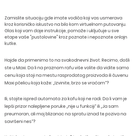
Zamislite situaciju gde imate vodiča koji vas usmerava
kroz korisničko iskustvo na bilo kom virtuelnom putovanju.
Glas koji vam daje instrukcije, pomaže i uključuje u sve
etape vaše "pustolovine" kroz poznate i nepoznate onlajn
kutke.
Hajde da primenimo to na svakodnevni život. Recimo, došli
ste u Maxi. Da li na praznom rafu više volite da vidite samo
cenu koja stoji na mestu rasprodatog proizvoda ili čuvenu
Maxi pčelicu koja kaže: „Izvinite, brzo se vraćam“?
Ili, stojite ispred automata za kafu koji ne radi. Da li vam je
lepši prizor nalepljene poruke „nije u funkciji“ ili „Ja sam
preumoran, ali moj blizanac na spratu iznad te poziva na
savršeni nes“?