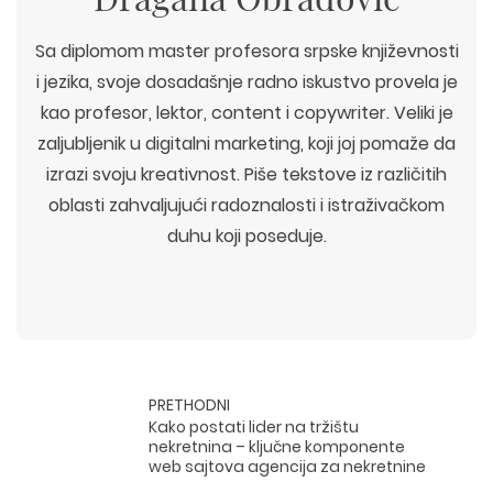
Sa diplomom master profesora srpske književnosti
i jezika, svoje dosadašnje radno iskustvo provela je
kao profesor, lektor, content i copywriter. Veliki je
zaljubljenik u digitalni marketing, koji joj pomaže da
izrazi svoju kreativnost. Piše tekstove iz različitih
oblasti zahvaljujući radoznalosti i istraživačkom
duhu koji poseduje.
PRETHODNI
Kako postati lider na tržištu
nekretnina – ključne komponente
web sajtova agencija za nekretnine