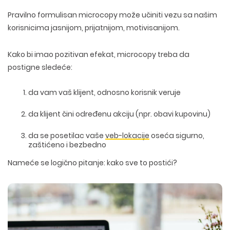
Pravilno formulisan microcopy može učiniti vezu sa našim
korisnicima jasnijom, prijatnijom, motivisanijom.
Kako bi imao pozitivan efekat, microcopy treba da
postigne sledeće:
da vam vaš klijent, odnosno korisnik veruje
da klijent čini određenu akciju (npr. obavi kupovinu)
da se posetilac vaše
veb-lokacije
oseća sigurno,
zaštićeno i bezbedno
Nameće se logično pitanje: kako sve to postići?