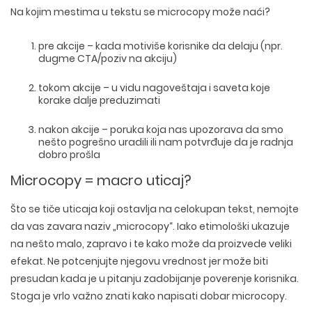
Na kojim mestima u tekstu se microcopy može naći?
pre akcije
– kada motiviše korisnike da delaju (npr.
dugme CTA/poziv na akciju)
tokom akcije
– u vidu nagoveštaja i saveta koje
korake dalje preduzimati
nakon akcije
– poruka koja nas upozorava da smo
nešto pogrešno uradili ili nam potvrđuje da je radnja
dobro prošla
Microcopy = macro uticaj?
Što se tiče uticaja koji ostavlja na celokupan tekst, nemojte
da vas zavara naziv „microcopy“. Iako etimološki ukazuje
na nešto malo, zapravo i te kako može da proizvede veliki
efekat. Ne potcenjujte njegovu vrednost jer može biti
presudan kada je u pitanju zadobijanje poverenje korisnika.
Stoga je vrlo važno znati
kako napisati dobar microcopy
.