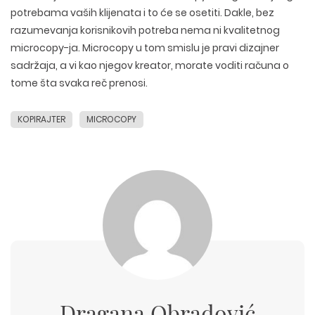
potrebama vaših klijenata i to će se osetiti. Dakle, bez
razumevanja korisnikovih potreba nema ni kvalitetnog
microcopy-ja. Microcopy u tom smislu je pravi dizajner
sadržaja, a vi kao njegov kreator, morate voditi računa o
tome šta svaka reč prenosi.
KOPIRAJTER
MICROCOPY
Dragana Obradović