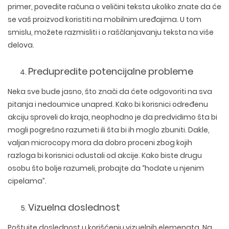
primer, povedite računa o veličini teksta ukoliko znate da će
se vaš proizvod koristiti na mobilnim uređajima. U tom
smislu, možete razmisliti i o raščlanjavanju teksta na više
delova.
Predupredite potencijalne probleme
Neka sve bude jasno, što znači da ćete odgovoriti na sva
pitanja i nedoumice unapred. Kako bi korisnici određenu
akciju sproveli do kraja, neophodno je da predvidimo šta bi
mogli pogrešno razumeti ili šta bi ih moglo zbuniti. Dakle,
valjan microcopy mora da dobro proceni zbog kojih
razloga bi korisnici odustali od akcije. Kako biste drugu
osobu što bolje razumeli, probajte da “hodate u njenim
cipelama”.
Vizuelna doslednost
Poštujte doslednost u korišćenju vizuelnih elemenata. Na