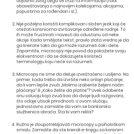
DIZAJN WEB SAJTA
objasniti zbog čega se traži ta informacija (radi
WORDPRESS
obaveštavanja o najnovijim kolekcijama, akcijama,
UI/UX DIZAJN
ECOMMERCE
popustima za rođendan i sl.).
SEO OPTIMIZACIJA
LOGO I BRENDING
CUSTOM WEB APLIKACIJE
PLAĆENO OGLAŠAVANJE
DIZAJN ETIKETA I AMBALAZE
Nije poželjno koristiti komplikovan i složen jezik koji će
WEB DEVELOPMENT
COPYWRITING
ILUSTRACIJE
otežati korisnicima izvršavanje određene radnje. To
WEB I GRAFIČKI DIZAJN
DRUŠTVENE MREŽE
ih može frustrirati i navesti da odustanu od neke
akcije. Kada smišljate tekst, pravilo zlata vredno je da
DIGITALNI MARKETING
ga kreirate tako da ga može razumeti čak i dete.
Zapamtite, microcopy nije povod da pokažete svoju
elokventnost i da se dokazujete koristeći
terminologiju koju neće svi razumeti.
Microcopy ne sme da deluje izveštačeno i usiljeno. Na
primer, kada treba da izvršite neko onlajn plaćanje,
da li vam lepše zvuči „Molimo izaberite željeni način
plaćanja“ ili „Kako želite da platite“? Uvek odaberite
onu soluciju koja zvuči kao da dvoje ljudi razgovara,
što odaje utisak prirodnosti. U ovom slučaju,
jednostavno zamislite da vam se bankarska
službenica obraća. Šta bi vam rekla?
Ružno je zloupotrebljavati microcopy u psihološkom
smislu. Zamislite da ste kreirali e-knjigu sa korisnim