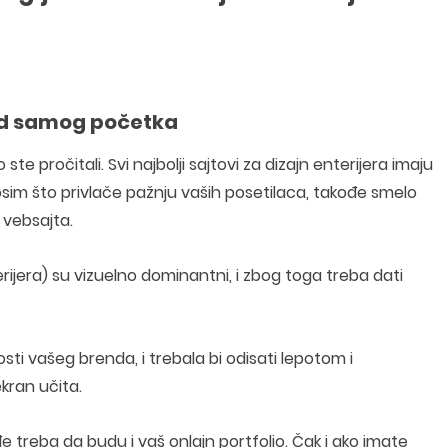
 od samog početka
ste pročitali. Svi najbolji sajtovi za dizajn enterijera imaju
, osim što privlače pažnju vaših posetilaca, takođe smelo
 vebsajta.
terijera) su vizuelno dominantni, i zbog toga treba dati
i vašeg brenda, i trebala bi odisati lepotom i
ran učita.
đe treba da budu i vaš onlajn portfolio. Čak i ako imate