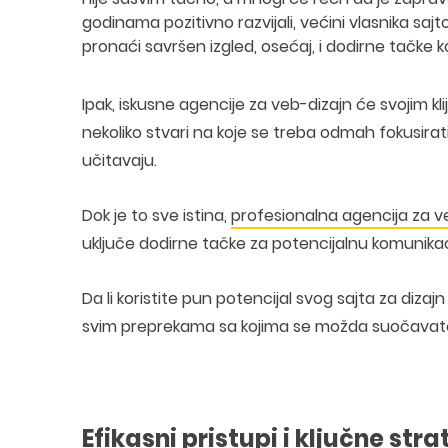
godinama pozitivno razvijali, većini vlasnika s
pronaći savršen izgled, osećaj, i dodirne tačke ko
Ipak, iskusne agencije za veb-dizajn će svojim kl
nekoliko stvari na koje se treba odmah fokusirati: 
učitavaju.
Dok je to sve istina,
profesionalna agencija za v
uključe dodirne tačke za potencijalnu komunikaci
Da li koristite pun potencijal svog sajta za diz
svim preprekama sa kojima se možda suočavat
Efikasni pristupi i ključne stra