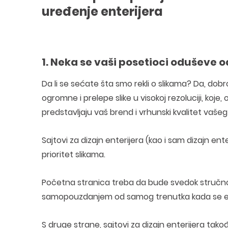
uređenje enterijera
1. Neka se vaši posetioci oduševe
Da li se sećate šta smo rekli o slikama? Da, dobro 
ogromne i prelepe slike u visokoj rezoluciji, koje
predstavljaju vaš brend i vrhunski kvalitet vašeg
Sajtovi za dizajn enterijera (kao i sam dizajn en
prioritet slikama.
Početna stranica treba da bude svedok stručnost
samopouzdanjem od samog trenutka kada se ek
S druge strane, sajtovi za dizajn enterijera tako