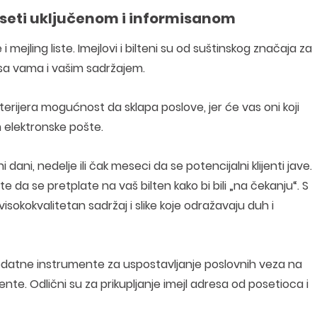
 oseti uključenom i informisanom
i mejling liste. Imejlovi i bilteni su od suštinskog značaja za
a sa vama i vašim sadržajem.
terijera mogućnost da sklapa poslove, jer će vas oni koji
 elektronske pošte.
ani, nedelje ili čak meseci da se potencijalni klijenti jave.
da se pretplate na vaš bilten kako bi bili „na čekanju“. S
 visokokvalitetan sadržaj i slike koje odražavaju duh i
odatne instrumente za uspostavljanje poslovnih veza na
te. Odlični su za prikupljanje imejl adresa od posetioca i