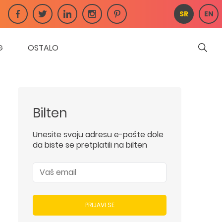
SR
EN
G
OSTALO
Bilten
Unesite svoju adresu e-pošte dole
da biste se pretplatili na bilten
PRIJAVI SE