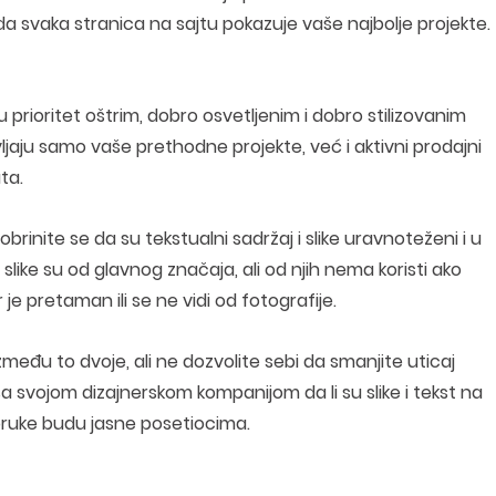
da svaka stranica na sajtu pokazuje vaše najbolje projekte.
ju prioritet oštrim, dobro osvetljenim i dobro stilizovanim
ljaju samo vaše prethodne projekte, već i aktivni prodajni
ta.
obrinite se da su tekstualni sadržaj i slike uravnoteženi i u
 slike su od glavnog značaja, ali od njih nema koristi ako
e pretaman ili se ne vidi od fotografije.
eđu to dvoje, ali ne dozvolite sebi da smanjite uticaj
e sa svojom dizajnerskom kompanijom da li su slike i tekst na
poruke budu jasne posetiocima.