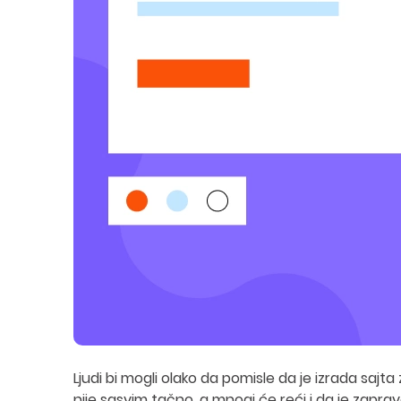
Ljudi bi mogli olako da pomisle da je izrada sajta 
nije sasvim tačno, a mnogi će reći i da je zaprav