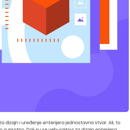
za dizajn i uređenje enterijera jednostavna stvar. Ali, to
o suprotno. Dok su se veb-sajtovi za dizajn enterijera