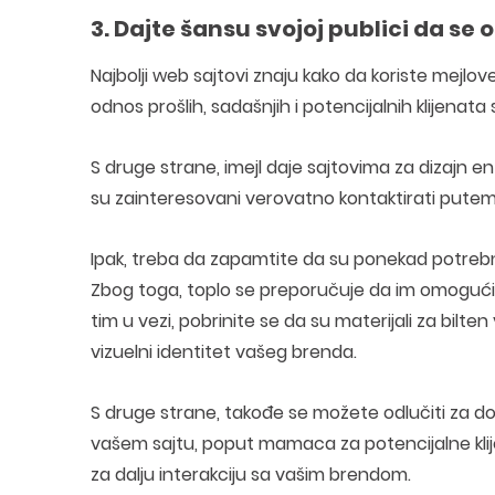
3. Dajte šansu svojoj publici da se
Najbolji web sajtovi znaju kako da koriste mejlove 
odnos prošlih, sadašnjih i potencijalnih klijenat
S druge strane, imejl daje sajtovima za dizajn en
su zainteresovani verovatno kontaktirati putem
Ipak, treba da zapamtite da su ponekad potrebni d
Zbog toga, toplo se preporučuje da im omogućite 
tim u vezi, pobrinite se da su materijali za bilten
vizuelni identitet vašeg brenda.
S druge strane, takođe se možete odlučiti za d
vašem sajtu, poput mamaca za potencijalne klijen
za dalju interakciju sa vašim brendom.