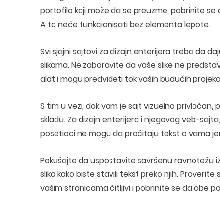
portofilo koji može da se preuzme, pobrinite se 
A to neće funkcionisati bez elementa lepote.
Svi sjajni sajtovi za dizajn enterijera treba da da
slikama. Ne zaboravite da vaše slike ne predstav
alat i mogu predvideti tok vaših budućih projeka
S tim u vezi, dok vam je sajt vizuelno privlačan, p
skladu. Za dizajn enterijera i njegovog veb-sajta,
posetioci ne mogu da pročitaju tekst o vama jer j
Pokušajte da uspostavite savršenu ravnotežu izm
slika kako biste stavili tekst preko njih. Proverit
vašim stranicama čitljivi i pobrinite se da obe 