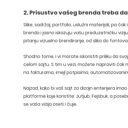
2. Prisustvo vašeg brenda treba da
Slike, sadržaj, portfolio, uslužni materijali, pa ča
brenda i jasno iskazuju vašu preduzetničku viziju. 
pitanju vizuelno brendiranje, od slika do fontova
Shodno tome, i vi morate iskoristiti priliku da s
celom sajtu. S tim u vezi, možete napraviti čak 
na fakturama, imejl potpisima, automatizovanim 
Najzad, kako bi vaš sajt za dizajn enterijera imao
platforme koje koristite: Jutjub, Fejsbuk, a pose
se vaša vizija oseti i čuje.