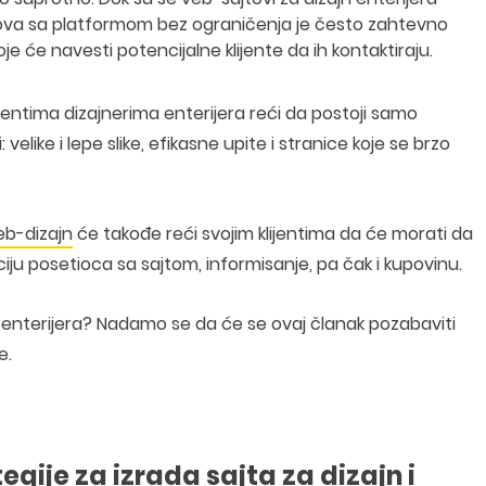
ajtova sa platformom bez ograničenja je često zahtevno
je će navesti potencijalne klijente da ih kontaktiraju.
ijentima dizajnerima enterijera reći da postoji samo
velike i lepe slike, efikasne upite i stranice koje se brzo
eb-dizajn
će takođe reći svojim klijentima da će morati da
ju posetioca sa sajtom, informisanje, pa čak i kupovinu.
ajn enterijera? Nadamo se da će se ovaj članak pozabaviti
e.
tegije za izrada sajta za dizajn i