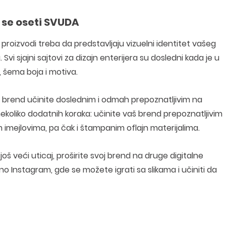
 se oseti SVUDA
k i proizvodi treba da predstavljaju vizuelni identitet vašeg
Svi sjajni sajtovi za dizajn enterijera su dosledni kada je u
, šema boja i motiva.
voj brend učinite doslednim i odmah prepoznatljivim na
nekoliko dodatnih koraka: učinite vaš brend prepoznatljivim
imejlovima, pa čak i štampanim oflajn materijalima.
 još veći uticaj, proširite svoj brend na druge digitalne
bno Instagram, gde se možete igrati sa slikama i učiniti da