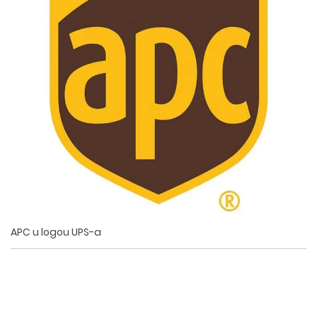
APC u logou UPS-a