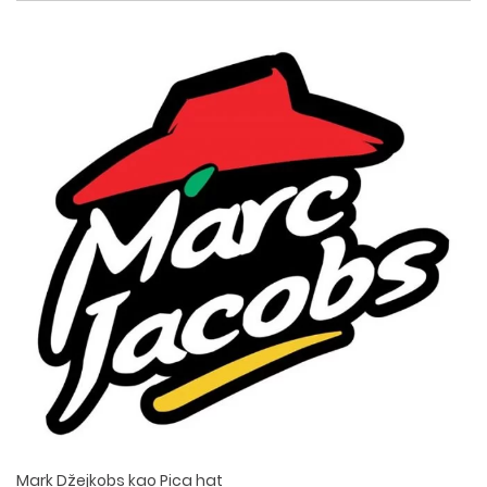
Mark Džejkobs kao Pica hat