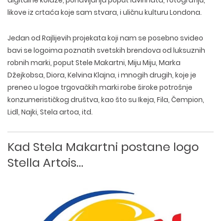
digitalne kolaže, ponavljanja poput lavirinata, fotografiju,
likove iz crtaća koje sam stvara, i uličnu kulturu Londona.
Jedan od Rajlijevih projekata koji nam se posebno svideo
bavi se logoima poznatih svetskih brendova od luksuznih
robnih marki, poput Stele Makartni, Miju Miju, Marka
Džejkobsa, Diora, Kelvina Klajna, i mnogih drugih, koje je
preneo u logoe trgovačkih marki robe široke potrošnje
konzumerističkog društva, kao što su Ikeja, Fila, Čempion,
Lidl, Najki, Stela artoa, itd.
Kad Stela Makartni postane logo
Stella Artois…