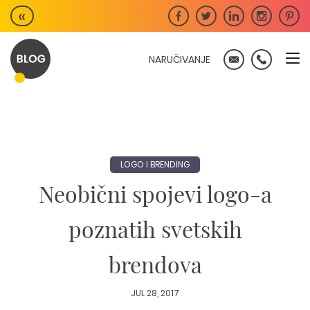
Skip
«
to
content
NARUČIVANJE
LOGO I BRENDING
Neobični spojevi logo-a
poznatih svetskih
brendova
JUL 28, 2017