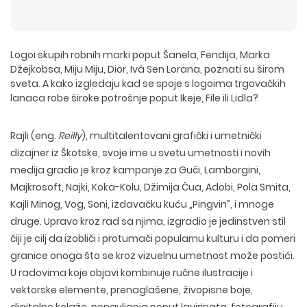
Logoi skupih robnih marki poput Šanela, Fendija, Marka
Džejkobsa, Miju Miju, Dior, Ivâ Sen Lorana, poznati su širom
sveta. A kako izgledaju kad se spoje s logoima trgovačkih
lanaca robe široke potrošnje poput Ikeje, File ili Lidla?
Rajli
(eng.
Reilly
), multitalentovani grafički i umetnički
dizajner iz Škotske, svoje ime u svetu umetnosti i novih
medija gradio je kroz kampanje za Guči, Lamborgini,
Majkrosoft, Najki, Koka-Kolu, Džimija Čua, Adobi, Pola Smita,
Kajli Minog, Vog, Soni, izdavačku kuću „Pingvin”, i mnoge
druge. Upravo kroz rad sa njima, izgradio je jedinstven stil
čiji je cilj da izobliči i protumači popularnu kulturu i da pomeri
granice onoga što se kroz vizuelnu umetnost može postići.
U radovima koje objavi kombinuje ručne ilustracije i
vektorske elemente, prenaglašene, živopisne boje,