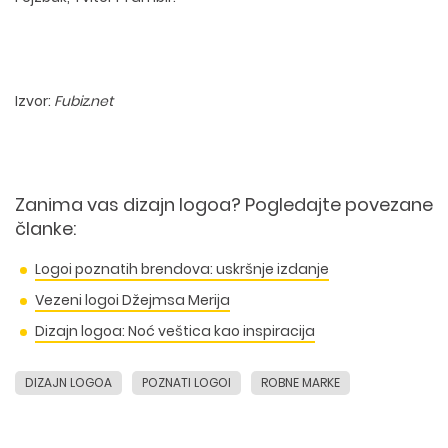
Izvor:
Fubiz.net
Zanima vas dizajn logoa? Pogledajte povezane
članke:
Logoi poznatih brendova: uskršnje izdanje
Vezeni logoi Džejmsa Merija
Dizajn logoa: Noć veštica kao inspiracija
DIZAJN LOGOA
POZNATI LOGOI
ROBNE MARKE