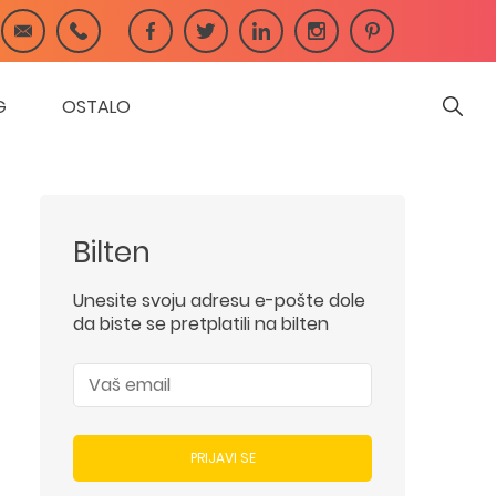
G
OSTALO
Bilten
Unesite svoju adresu e-pošte dole
da biste se pretplatili na bilten
PRIJAVI SE