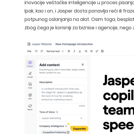
inovacije veštačke inteligencije u proces pisanj
Ipak, kao i on, i Jasper dosta ponavlja reči ili 
potpunog oslanjanja na alat. Osim toga, besplatn
zbog čega je korisniji za biznise i agencije, nego