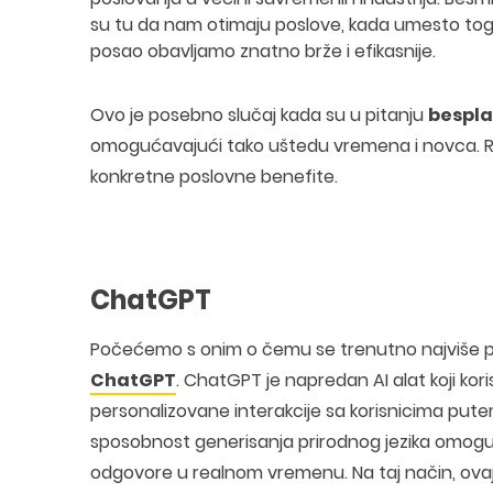
su tu da nam otimaju poslove, kada umesto to
posao obavljamo znatno brže i efikasnije.
Ovo je posebno slučaj kada su u pitanju
besplat
omogućavajući tako uštedu vremena i novca. Ra
konkretne poslovne benefite.
ChatGPT
Počećemo s onim o čemu se trenutno najviše priča
ChatGPT
. ChatGPT je napredan AI alat koji ko
personalizovane interakcije sa korisnicima pute
sposobnost generisanja prirodnog jezika omogu
odgovore u realnom vremenu. Na taj način, ovaj 