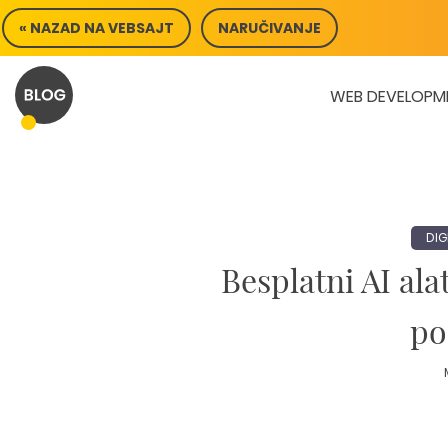
Skip
« NAZAD NA VEBSAJT
NARUČIVANJE
to
content
WEB DEVELOPM
DIG
Besplatni AI alat
po