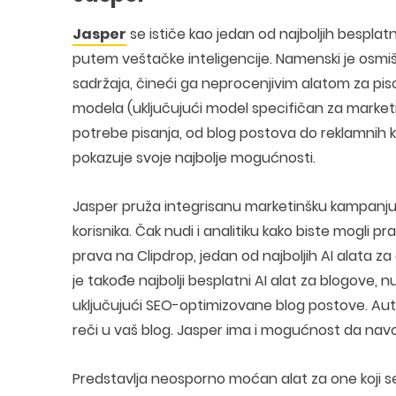
Jasper
se ističe kao jedan od najboljih besplat
putem veštačke inteligencije. Namenski je osmišl
sadržaja, čineći ga neprocenjivim alatom za pisce
modela (uključujući model specifičan za marketin
potrebe pisanja, od blog postova do reklamnih ko
pokazuje svoje najbolje mogućnosti.
Jasper pruža integrisanu marketinšku kampanju
korisnika. Čak nudi i analitiku kako biste mogli
prava na Clipdrop, jedan od najboljih AI alata za g
je takođe najbolji besplatni AI alat za blogove,
uključujući SEO-optimizovane blog postove. Auto
reči u vaš blog. Jasper ima i mogućnost da navod
Predstavlja neosporno moćan alat za one koji se