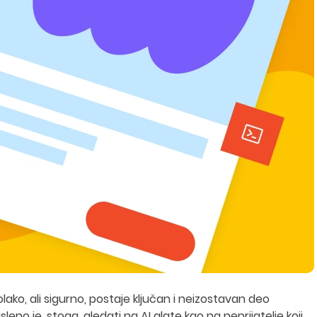
olako, ali sigurno, postaje ključan i neizostavan deo
eno je, stoga, gledati na AI alate kao na neprijatelje koji