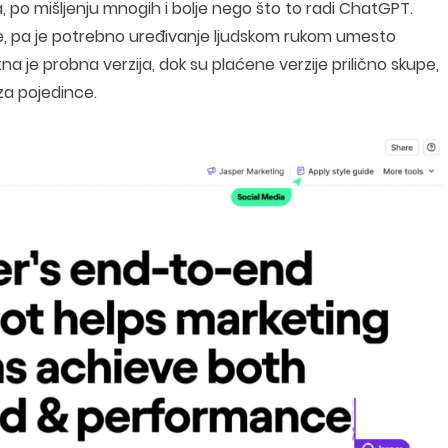
a, po mišljenju mnogih i bolje nego što to radi ChatGPT.
fraze, pa je potrebno uređivanje ljudskom rukom umesto
a je probna verzija, dok su plaćene verzije prilično skupe,
 za pojedince.