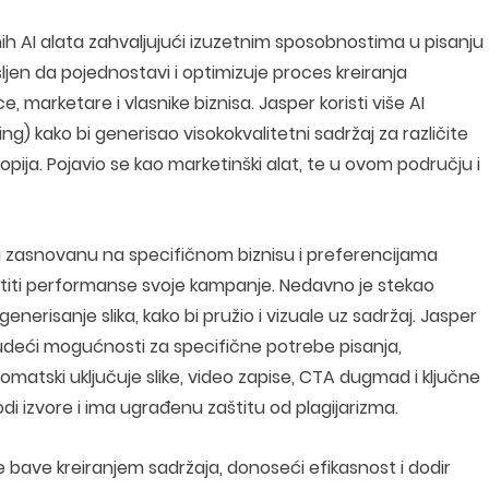
nih AI alata zahvaljujući izuzetnim sposobnostima u pisanju
jen da pojednostavi i optimizuje proces kreiranja
, marketare i vlasnike biznisa. Jasper koristi više AI
g) kako bi generisao visokokvalitetni sadržaj za različite
pija. Pojavio se kao marketinški alat, te u ovom području i
 zasnovanu na specifičnom biznisu i preferencijama
 pratiti performanse svoje kampanje. Nedavno je stekao
enerisanje slika, kako bi pružio i vizuale uz sadržaj. Jasper
 nudeći mogućnosti za specifične potrebe pisanja,
matski uključuje slike, video zapise, CTA dugmad i ključne
i izvore i ima ugrađenu zaštitu od plagijarizma.
 bave kreiranjem sadržaja, donoseći efikasnost i dodir