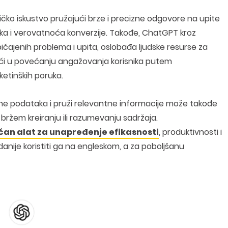
čko iskustvo pružajući brze i precizne odgovore na upite
ika i verovatnoća konverzije. Takođe, ChatGPT kroz
čajenih problema i upita, oslobađa ljudske resurse za
oći u povećanju angažovanja korisnika putem
ketinških poruka.
ine podataka i pruži relevantne informacije može takođe
bržem kreiranju ili razumevanju sadržaja.
ćan alat za unapređenje efikasnosti
, produktivnosti i
anije koristiti ga na engleskom, a za poboljšanu