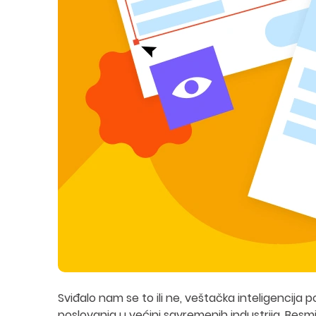
Sviđalo nam se to ili ne, veštačka inteligencija p
poslovanja u većini savremenih industrija. Besmisl