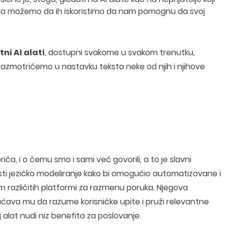
ga možemo da ih iskoristimo da nam pomognu da svoj
ni AI alati
, dostupni svakome u svakom trenutku,
zmotrićemo u nastavku teksta neke od njih i njihove
, i o čemu smo i sami već govorili, a to je slavni
risti jezičko modeliranje kako bi omogućio automatizovane i
m različitih platformi za razmenu poruka. Njegova
ćava mu da razume korisničke upite i pruži relevantne
alat nudi niz benefita za poslovanje.