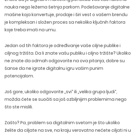
nauka nego ležerna šetnja parkom. Podešavanje digitalne
mašine koja konvertuje, prodaje i širi vest o vašem brendu
je kompleksan i složen proces sa nekoliko ključnih faktora
koje treba imati na umu.
Jedan od tih faktora je određivanje vaše ciljne publike i
ciljnog tržišta. Da li znate vašu publiku i ciljno tržište? Ukoliko
ne znate da odmah odgovorite na ova pitanja, dobre su
šanse da ne igrate digitalnu igru vašim punim
potencijalom.
Još gore, ukoliko odgovorite „svi“ ili „velika grupa ljudi“,
možda ćete se suočiti sa još ozbiljnijim problemima nego
što ste mislili.
Zašto? Pa, problem sa digitalnim svetom je što ukoliko
želite da ciljate na sve, na kraju verovatno nećete ciljati ni u