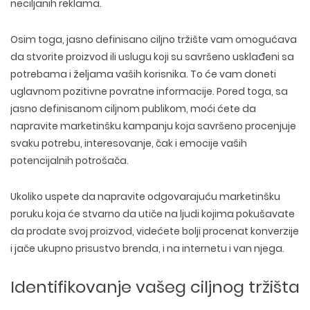
neciljanih reklama.
Osim toga, jasno definisano ciljno tržište vam omogućava
da stvorite proizvod ili uslugu koji su savršeno usklađeni sa
potrebama i željama vaših korisnika. To će vam doneti
uglavnom pozitivne povratne informacije. Pored toga, sa
jasno definisanom ciljnom publikom, moći ćete da
napravite marketinšku kampanju koja savršeno procenjuje
svaku potrebu, interesovanje, čak i emocije vaših
potencijalnih potrošača.
Ukoliko uspete da napravite odgovarajuću marketinšku
poruku koja će stvarno da utiče na ljudi kojima pokušavate
da prodate svoj proizvod, videćete bolji procenat konverzije
i jače ukupno prisustvo brenda, i na internetu i van njega.
Identifikovanje vašeg ciljnog tržišta