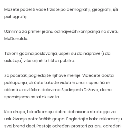
Možete podeliti vaše tržište po demografiji, geografiji, i/ili
psihografiji.
Uzmimo za primer jednu od najvećih kompanija na svetu,
McDonalds.
Tokom godina poslovanja, uspeli su da naprave (i da
uslužuju) više ciljnih tržišta i publika.
Za početak, pogledajte njihove menije. Videćete dosta
poklapanja, ali ćete takođe videti hranu iz specifičnih
oblasti u različitim delovima Sjedinjenih Država, da ne
spominjemo ostatak sveta.
Kao drugo, takođe imaju dobro definisane strategije za
usluživanje potrošačkih grupa. Pogledajte kako reklamiraju
svoj brend deci. Postoje određeni prostori za igru, određeni