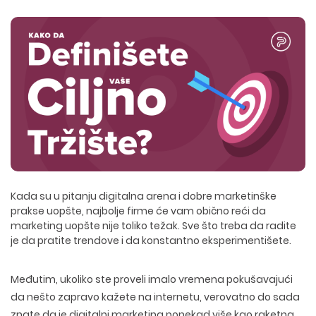
Kada su u pitanju digitalna arena i dobre marketinške
prakse uopšte, najbolje firme će vam obično reći da
marketing uopšte nije toliko težak. Sve što treba da radite
je da pratite trendove i da konstantno eksperimentišete.
Međutim, ukoliko ste proveli imalo vremena pokušavajući
da nešto zapravo kažete na internetu, verovatno do sada
znate da je digitalni marketing ponekad više kao raketna