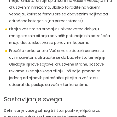
mejla, anketa, onlajn upitnika, ili na vašem vebsajtu ili na
društvenim mrežama. Ukoliko to radite na vašem
vebsajtu, koristite formulare sa obaveznim poljima za
određene kategorije (na primer starost).
Pitajte vaš tim za prodaju:
Oni verovatno dobijaju
mnogo raznih pitanja od vaših potencijalnih potrošača i
imaju dosta iskustva sa ponovnim kupcima.
Proučite konkurenciju:
Već smo se dotakli osnova sa
ovim savetom, ali trudite se da budete što temeljniji.
Gledajte njihove sajtove, društvene strane, postove i
reklame. Gledajte koga ciljaju. Još bolje, pronađite
jednog od njihovih potrošača i pitajte ih zašto su
odabrali da posluju sa vašim konkurentima.
Sastavljanje svega
Definisanje vašeg ciljnog tržišta i publike je ključno za
dugoročnu održivost i uspeh vaše kompanije.