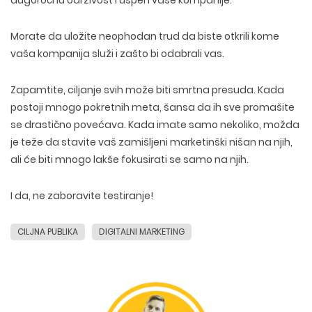
Morate da uložite neophodan trud da biste otkrili kome
vaša kompanija služi i zašto bi odabrali vas.
Zapamtite, ciljanje svih može biti smrtna presuda. Kada
postoji mnogo pokretnih meta, šansa da ih sve promašite
se drastično povećava. Kada imate samo nekoliko, možda
je teže da stavite vaš zamišljeni marketinški nišan na njih,
ali će biti mnogo lakše fokusirati se samo na njih.
I da, ne zaboravite testiranje!
CILJNA PUBLIKA
DIGITALNI MARKETING