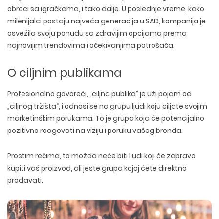
obroci sa igračkama, i tako dalje. U poslednje vreme, kako
milenijalci postaju najveća generacija u SAD, kompanija je
osvežila svoju ponudu sa zdravijim opcijama prema
najnovijim trendovima i očekivanjima potrošača.
O ciljnim publikama
Profesionalno govoreći, „ciljna publika“ je uži pojam od
„ciljnog tržišta“, i odnosi se na grupu ljudi koju ciljate svojim
marketinškim porukama. To je grupa koja će potencijalno
pozitivno reagovati na viziju i poruku vašeg brenda.
Prostim rečima, to možda neće biti ljudi koji će zapravo
kupiti vaš proizvod, ali jeste grupa kojoj ćete direktno
prodavati.