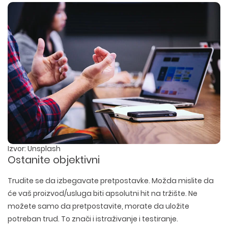
DIZAJN ETIKETA I AMBALAZE
WEB DEVELOPMENT
COPYWRITING
ILUSTRACIJE
WEB I GRAFIČKI DIZAJN
DRUŠTVENE MREŽE
DIGITALNI MARKETING
Izvor: Unsplash
Ostanite objektivni
Trudite se da izbegavate pretpostavke. Možda mislite da
će vaš proizvod/usluga biti apsolutni hit na tržište. Ne
možete samo da pretpostavite, morate da uložite
potreban trud. To znači i istraživanje i testiranje.