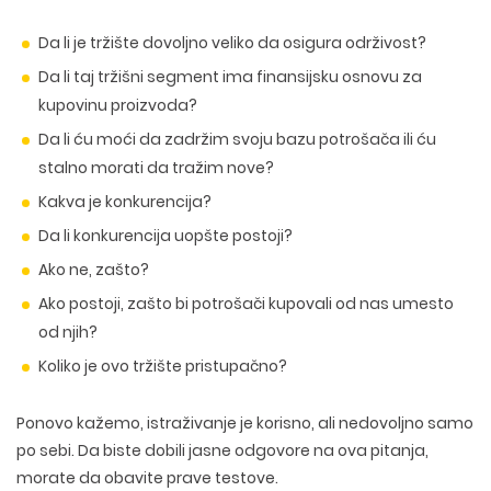
Da li je tržište dovoljno veliko da osigura održivost?
Da li taj tržišni segment ima finansijsku osnovu za
kupovinu proizvoda?
Da li ću moći da zadržim svoju bazu potrošača ili ću
stalno morati da tražim nove?
Kakva je konkurencija?
Da li konkurencija uopšte postoji?
Ako ne, zašto?
Ako postoji, zašto bi potrošači kupovali od nas umesto
od njih?
Koliko je ovo tržište pristupačno?
Ponovo kažemo, istraživanje je korisno, ali nedovoljno samo
po sebi. Da biste dobili jasne odgovore na ova pitanja,
morate da obavite prave testove.