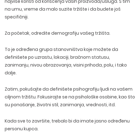
najviše koristi od korišćenja vaših proizvoda/usluga. S tim
na umu, vreme da malo suzite tržište i da budete još
specifičniji.
Za početak, odredite demografiju vašeg tržišta.
To je određena grupa stanovništva koje možete da
definišete po uzrastu, lokaciji, bračnom statusu,
zanimanju, nivou obrazovanja, visini prihoda, polu, i tako
dalje.
Zatim, pokušajte da definišete psihografiju ljudi na vašem
ciljnom tržištu. Fokusirajte se na psihološke osobine, kao što
su ponašanje, životni stil, zanimanja, vrednosti, itd.
WEB TEHNOLOGIJE
DIZAJN WEB SAJTA
Kada sve to završite, trebalo bi da imate jasno određenu
WORDPRESS
UI/UX DIZAJN
personu kupca.
ECOMMERCE
SEO OPTIMIZACIJA
LOGO I BRENDING
CUSTOM WEB APLIKACIJE
PLAĆENO OGLAŠAVANJE