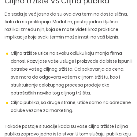
Ciljno tržište VS Ciljna publika
Do sada je već jasno da su ova dva termina dosta slična,
čak i da se preklapaju. Međutim, postoji jedna ključna
razlika između njih, koja se može videti kroz praktične
implikacije koje svaki termin može imati na vaš biznis.
Ciljno tržište utiče na svaku odluku koju manja firma
donosi. Razvijate vaše usluge i proizvode da biste ispunili
potrebe vašeg ciljnog tržišta. Od pakovanja do cena,
sve mora da odgovara vašem ciljnom tržištu, kao i
struktuiranje celokupnog procesa prodaje oko
potrošačkih navika tog ciljnog tržišta.
Ciljna publika, sa druge strane, utiče samo na određene
odluke vezane za marketing.
Takođe postoje situacije kada su vaše ciljno tržište i ciljna
publika zapravo jedna ista stvar. U tom slučaju, publika koju