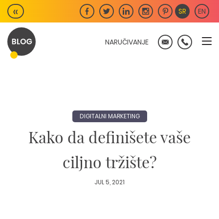
Skip
«
SR
EN
to
content
NARUČIVANJE
DIGITALNI MARKETING
Kako da definišete vaše
ciljno tržište?
JUL 5, 2021