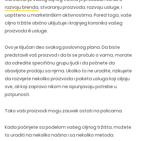
razvoju brenda
, stvaranju proizvoda, razvoju usluge, i
uopšteno u marketinškim aktivnostima. Pored toga, vaše
ciljno tržište obično uključuje i krajnjeg korisnika vašeg
proizvoda ili usluge.
Ovo je ključan deo svakog poslovnog plana. Da biste
predstavili vaš proizvod i da bi se pročulo o vama, morate
da odredite specifičnu grupu ljudi i da počnete da
obavljate prodaju sa njima. Ukoliko to ne uradite, rizikujete
da razvijete nekoliko proizvoda i paketa usluga koji ciljaju
sve, ali koji zapravo nikom ne ispunjavaju potrebe u
potpunosti.
Tako vaši proizvodi mogu zauvek ostati na policama.
Kada počinjete sa podelom vašeg ciljnog tržišta, možete
to uraditi na nekoliko načina i sa nekoliko metoda.