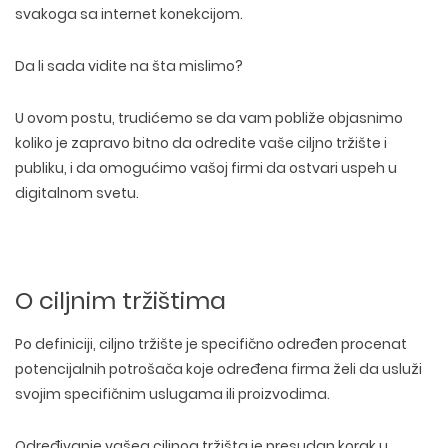
svakoga sa internet konekcijom.
Da li sada vidite na šta mislimo?
U ovom postu, trudićemo se da vam pobliže objasnimo
koliko je zapravo bitno da odredite vaše ciljno tržište i
publiku, i da omogućimo vašoj firmi da ostvari uspeh u
digitalnom svetu.
O ciljnim tržištima
Po definiciji, ciljno tržište je specifično određen procenat
potencijalnih potrošača koje određena firma želi da usluži
svojim specifičnim uslugama ili proizvodima.
Određivanje vašeg ciljnog tržišta je presudan korak u