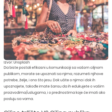
Izvor: Unsplash
Da biste postali efikasni u komunikaciji sa vašom ciljnom
publikom, morate se upoznati sa njima, razumeti njihove
potrebe, želje, i ono što jesu. Dok učite o njima i dok ih
upoznajete, takođe imate šansu da ih edukujete o vašim
proizvodima/uslugama, i o prednostima koje će imati ako
posluju sa vama.