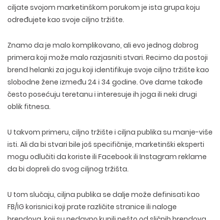
ciljate svojom marketinškom porukom je ista grupa koju
određujete kao svoje ciljno tržište.
Znamo da je malo komplikovano, ali evo jednog dobrog
primera koji može malo razjasniti stvari. Recimo da postoji
brend helanki za jogu koji identifikuje svoje ciljno tržište kao
slobodne žene između 24 i 34 godine. Ove dame takođe
često posećuju teretanu i interesuje ih joga ili neki drugi
oblik fitnesa.
U takvom primeru, ciljno tržište i ciljna publika su manje-više
isti. Ali da bi stvari bile još specifičnije, marketinški eksperti
mogu odlučiti da koriste ili Facebook ili Instagram reklame
da bi dopreli do svog ciljnog tržišta.
U tom slučaju, ciljna publika se dalje može definisati kao
FB/IG korisnici koji prate različite stranice ili naloge
brendova, koji su nedavno kupili nešto od sličnih brendova