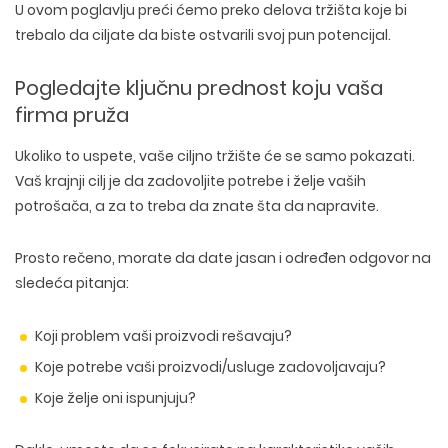
U ovom poglavlju preći ćemo preko delova tržišta koje bi
trebalo da ciljate da biste ostvarili svoj pun potencijal.
Pogledajte ključnu prednost koju vaša
firma pruža
Ukoliko to uspete, vaše ciljno tržište će se samo pokazati.
Vaš krajnji cilj je da zadovoljite potrebe i želje vaših
potrošača, a za to treba da znate šta da napravite.
Prosto rečeno, morate da date jasan i određen odgovor na
sledeća pitanja:
Koji problem vaši proizvodi rešavaju?
Koje potrebe vaši proizvodi/usluge zadovoljavaju?
Koje želje oni ispunjuju?