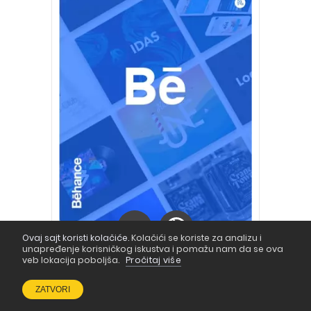
Ovaj sajt koristi kolačiće.
Kolačići se koriste za analizu i
unapređenje korisničkog iskustva i pomažu nam da se ova
veb lokacija poboljša.
Pročitaj više
ZATVORI