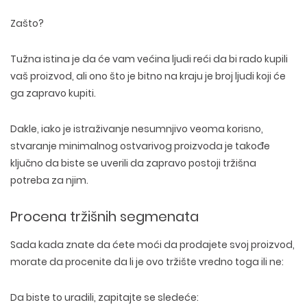
Zašto?
Tužna istina je da će vam većina ljudi reći da bi rado kupili
vaš proizvod, ali ono što je bitno na kraju je broj ljudi koji će
ga zapravo kupiti.
Dakle, iako je istraživanje nesumnjivo veoma korisno,
stvaranje minimalnog ostvarivog proizvoda je takođe
ključno da biste se uverili da zapravo postoji tržišna
potreba za njim.
Procena tržišnih segmenata
Sada kada znate da ćete moći da prodajete svoj proizvod,
morate da procenite da li je ovo tržište vredno toga ili ne:
Da biste to uradili, zapitajte se sledeće: