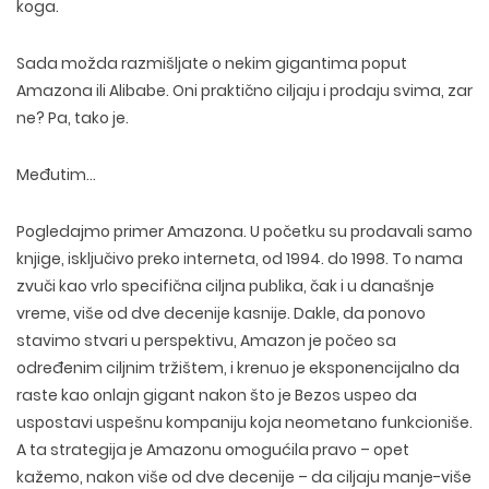
koga.
Sada možda razmišljate o nekim gigantima poput
Amazona ili Alibabe. Oni praktično ciljaju i prodaju svima, zar
ne? Pa, tako je.
Međutim…
Pogledajmo primer Amazona. U početku su prodavali samo
knjige, isključivo preko interneta, od 1994. do 1998. To nama
zvuči kao vrlo specifična ciljna publika, čak i u današnje
vreme, više od dve decenije kasnije. Dakle, da ponovo
stavimo stvari u perspektivu, Amazon je počeo sa
određenim ciljnim tržištem, i krenuo je eksponencijalno da
raste kao onlajn gigant nakon što je Bezos uspeo da
uspostavi uspešnu kompaniju koja neometano funkcioniše.
A ta strategija je Amazonu omogućila pravo – opet
kažemo, nakon više od dve decenije – da ciljaju manje-više