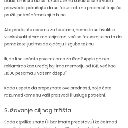
Dakle, umesto da se fokusirate na karakteristike vaših
proizvoda, pokušajte da se fokusirate na prednosti koje će
pružiti potrošačima koji ih kupe.
Ako prodajete opremu za teretane, nemojte se hvaliti o
visokokvalitetnim materijalima, već se fokusirajte na to da
pomažete ljudima da ojačaju i izgube težinu.
Ili, da li se sećate prve reklame za iPod? Apple ga nije
reklamirao kao uređaj koji ima memoriju od 1GB, već kao
„1000 pesama u vašem džepu“.
Kada uspete da prepoznate ove prednosti, bolje ćete
razumeti kome su vaši proizvodi ili usluge potrebni.
Sužavanje ciljnog tržišta
Sada otprilike znate (ili bar imate predstavu) ko će imati