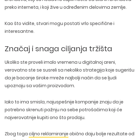
preko interneta, i koji žive u određenim delovima zemlje.
Kao što vidite, stvari mogu postati vrlo specifične i
interesantne.
Značaj i snaga ciljanja tržišta
Ukoliko ste proveli imalo vremena u digitalnoj areni,
verovatno ste se susreli sa nekoliko strategija koje sugerišu
da je bacanje široke mreže najbolji način da se ljudi
upoznaju sa vašim proizvodom.
Iako to ima smisla, najuspešnije kompanije znaju da je
potrebno skrenuti pažnju na sebe potrošačima koji će
najverovatnije kupiti ono što prodaju.
Zbog toga
ciljno reklamiranje
obično daju bolje rezultate od