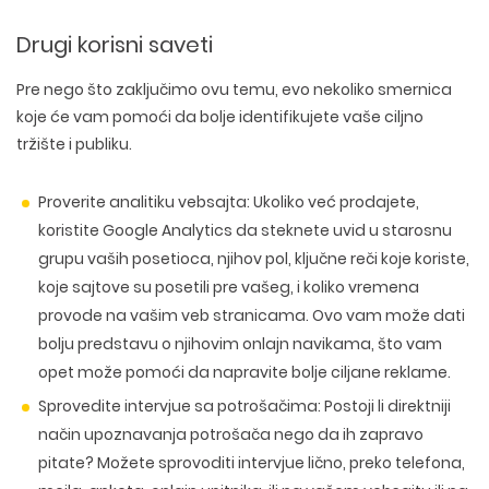
Drugi korisni saveti
Pre nego što zaključimo ovu temu, evo nekoliko smernica
koje će vam pomoći da bolje identifikujete vaše ciljno
tržište i publiku.
Proverite analitiku vebsajta:
Ukoliko već prodajete,
koristite Google Analytics da steknete uvid u starosnu
grupu vaših posetioca, njihov pol, ključne reči koje koriste,
koje sajtove su posetili pre vašeg, i koliko vremena
provode na vašim veb stranicama. Ovo vam može dati
bolju predstavu o njihovim onlajn navikama, što vam
opet može pomoći da napravite bolje ciljane reklame.
Sprovedite intervjue sa potrošačima:
Postoji li direktniji
način upoznavanja potrošača nego da ih zapravo
pitate? Možete sprovoditi intervjue lično, preko telefona,