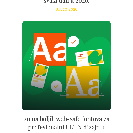
svaki dan u 2026.
JUL 20, 2026
20 najboljih web-safe fontova za
profesionalni UI/UX dizajn u