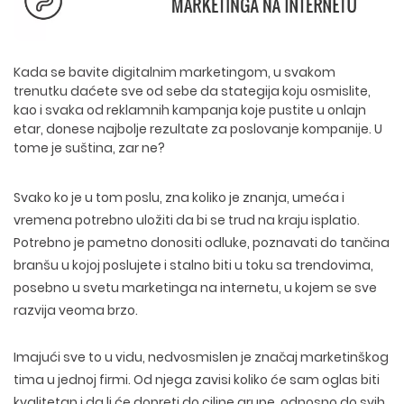
Kada se bavite digitalnim marketingom, u svakom
trenutku daćete sve od sebe da stategija koju osmislite,
kao i svaka od reklamnih kampanja koje pustite u onlajn
etar, donese najbolje rezultate za poslovanje kompanije. U
tome je suština, zar ne?
Svako ko je u tom poslu, zna koliko je znanja, umeća i
vremena potrebno uložiti da bi se trud na kraju isplatio.
Potrebno je pametno donositi odluke, poznavati do tančina
branšu u kojoj poslujete i stalno biti u toku sa trendovima,
posebno u svetu marketinga na internetu, u kojem se sve
razvija veoma brzo.
Imajući sve to u vidu, nedvosmislen je značaj marketinškog
tima u jednoj firmi. Od njega zavisi koliko će sam oglas biti
kvalitetan i da li će dopreti do ciljne grupe, odnosno do svih