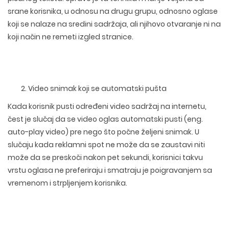
srane korisnika, u odnosu na drugu grupu, odnosno oglase
koji se nalaze na sredini sadržaja, ali njihovo otvaranje ni na
koji način ne remeti izgled stranice.
Video snimak koji se automatski pušta
Kada korisnik pusti određeni video sadržaj na internetu,
čest je slučaj da se video oglas automatski pusti (eng.
auto-play video) pre nego što počne željeni snimak. U
slučaju kada reklamni spot ne može da se zaustavi niti
može da se preskoči nakon pet sekundi, korisnici takvu
vrstu oglasa ne preferiraju i smatraju je poigravanjem sa
vremenom i strpljenjem korisnika.