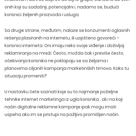
onih koji su sadašnji, potencijalni i, nadamo se, budući
korisnici željenih proizvoda i usluga.
Sa druge strane, međutim, nalaze se konzumenti oglasnih
rešenja plasiranih na internetu, ili uopšteno govoreći –
korisnici interneta. Oni imaju neko svoje viđenje i doživljaj
reklamiranja na mreži. Često, možda čak i previše često,
očekivanja korisnika ne poklapaju se sa željama i
planovima ciljanih kampanja marketinških timova. Kako tu
situaciju promeniti?
U nastavku ćete saznati koje su to najmanje poželjne
tehnike internet marketinga iz ugla korisnika , ali i na koji
način digitalne reklamne kampanje ipak mogu imati
uspeha ako im se pristupi na pažljivo promišljen način.