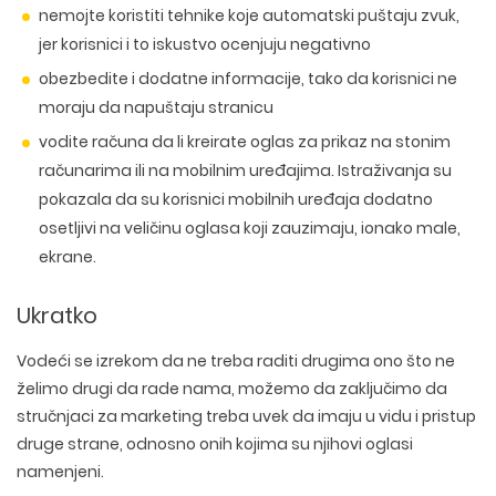
CUSTOM WEB APLIKACIJE
PLAĆENO OGLAŠAVANJE
nemojte koristiti tehnike koje automatski puštaju zvuk,
DIZAJN ETIKETA I AMBALAZE
WEB DEVELOPMENT
COPYWRITING
jer korisnici i to iskustvo ocenjuju negativno
ILUSTRACIJE
WEB I GRAFIČKI DIZAJN
DRUŠTVENE MREŽE
obezbedite i dodatne informacije, tako da korisnici ne
DIGITALNI MARKETING
moraju da napuštaju stranicu
vodite računa da li kreirate oglas za prikaz na stonim
računarima ili na mobilnim uređajima. Istraživanja su
pokazala da su korisnici mobilnih uređaja dodatno
osetljivi na veličinu oglasa koji zauzimaju, ionako male,
ekrane.
Ukratko
Vodeći se izrekom da ne treba raditi drugima ono što ne
želimo drugi da rade nama, možemo da zaključimo da
stručnjaci za marketing treba uvek da imaju u vidu i pristup
druge strane, odnosno onih kojima su njihovi oglasi
namenjeni.