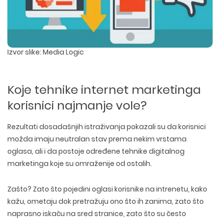
Izvor slike: Media Logic
Koje tehnike internet marketinga
korisnici najmanje vole?
Rezultati dosadašnjih istraživanja pokazali su da korisnici
možda imaju neutralan stav prema nekim vrstama
oglasa, ali i da postoje određene tehnike digitalnog
marketinga koje su omraženije od ostalih.
Zašto? Zato što pojedini oglasi korisnike na intrenetu, kako
kažu, ometaju dok pretražuju ono što ih zanima, zato što
naprasno iskaču na sred stranice, zato što su često