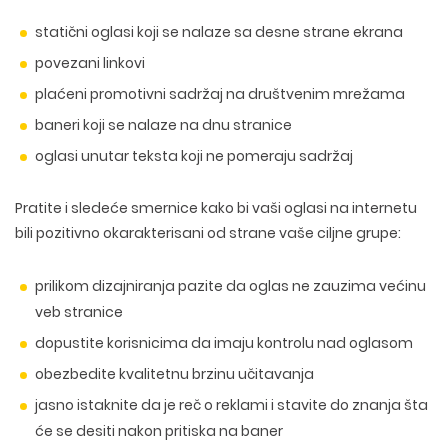
statični oglasi koji se nalaze sa desne strane ekrana
povezani linkovi
plaćeni promotivni sadržaj na društvenim mrežama
baneri koji se nalaze na dnu stranice
oglasi unutar teksta koji ne pomeraju sadržaj
Pratite i sledeće
smernice
kako bi vaši oglasi na internetu
bili pozitivno okarakterisani od strane vaše ciljne grupe:
prilikom dizajniranja pazite da oglas ne zauzima većinu
veb stranice
dopustite korisnicima da imaju kontrolu nad oglasom
obezbedite kvalitetnu brzinu učitavanja
WEB TEHNOLOGIJE
DIZAJN WEB SAJTA
WORDPRESS
jasno istaknite da je reč o reklami i stavite do znanja šta
UI/UX DIZAJN
ECOMMERCE
će se desiti nakon pritiska na baner
SEO OPTIMIZACIJA
LOGO I BRENDING