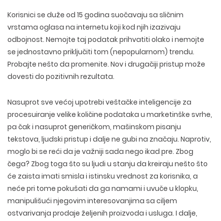
Korisnici se duže od 15 godina suočavaju sa sličnim
vrstama oglasa na internetu koji kod njih izazivaju
odbojnost. Nemojte taj podatak prihvatiti olako i nemojte
se jednostavno priključiti tom (nepopularnom) trendu.
Probajte nešto da promenite. Nov i drugačiji pristup može
dovesti do pozitivnih rezultata.
Nasuprot sve većoj upotrebi veštačke inteligencije za
procesuiranje velike količine podataka u marketinške svrhe,
pa čak i nasuprot generičkom, mašinskom pisanju
tekstova, ljudski pristup i dalje ne gubi na značaju. Naprotiv,
moglo bi se reći da je važniji sada nego ikad pre. Zbog
čega? Zbog toga što su ljudi u stanju da kreiraju nešto što
će zaista imati smisla i istinsku vrednost za korisnika, a
neće pri tome pokušati da ga namami i uvuče u klopku,
manipulišući njegovim interesovanjima sa ciljem
ostvarivanja prodaje željenih proizvoda i usluga. I dalje,