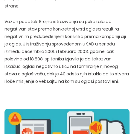
strane.
Važan podatak:
Brojna istraživanja su pokazala da
negativan stav prema konkretnoj vrsti oglasa rezultira
negativnim predubeđenjem korisnika prema kompaniji čiji
je oglas. U istraživanju sprovedenom u SAD u periodu
između decembra 2001. i februara 2003. godine, čak
polovina od 18.808 ispitanika izjavila je da takozvani
iskačući oglasi negativno utiču na formiranje njihovog
stava o oglašivaču, dok je 40 odsto njih istaklo da to stvara
i loše mišljenje o vebsajtu na kom su oglasi postavljeni.