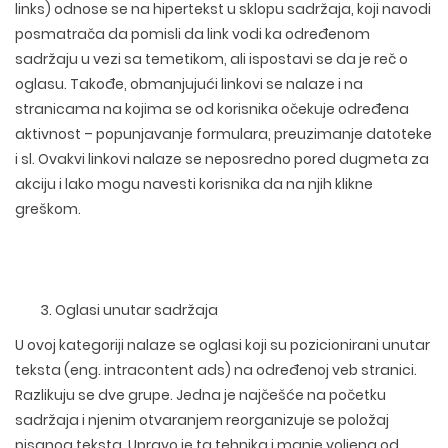
links) odnose se na hipertekst u sklopu sadržaja, koji navodi
posmatrača da pomisli da link vodi ka određenom
sadržaju u vezi sa temetikom, ali ispostavi se da je reč o
oglasu. Takođe, obmanjujući linkovi se nalaze i na
stranicama na kojima se od korisnika očekuje određena
aktivnost – popunjavanje formulara, preuzimanje datoteke
i sl. Ovakvi linkovi nalaze se neposredno pored dugmeta za
akciju i lako mogu navesti korisnika da na njih klikne
greškom.
Oglasi unutar sadržaja
U ovoj kategoriji nalaze se oglasi koji su pozicionirani unutar
teksta (eng. intracontent ads) na određenoj veb stranici.
Razlikuju se dve grupe. Jedna je najčešće na početku
sadržaja i njenim otvaranjem reorganizuje se položaj
pisanog teksta. Upravo je ta tehnika i manje voljena od