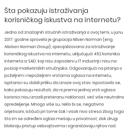
Šta pokazuju istraživanja
korisničkog iskustva na internetu?
Jedno od značajnih stručnih istraživanja o ovoj temi, u junu
2017. godine sprovela je grupacija Nilsen Norman (eng.
Nielsen Norman Group
), specijalizovana za istraživanje
korisničkog iskustva na internetu, uključujući 452 korisnika
interneta iz SAD, koji nisu zaposleni u IT industriji i nisu na
poziciji marketinških stručnjaka. Odgovarajući na pitanja o
poželjnim i nepoželjnim vrstama oglasa na internetu,
ispitanici su dobili priliku da izraze svoj stav. Ispostavilo se,
kako pokazuju rezultati, da ni prema jednoj vrsti oglasa
korisnici nisu izrazili preteranu naklonost, već više neutralno
opredeljenje. Mnogo više su, reklo bi se, negativno
orijetisani, ističući pri tome čak i visok nivo stresa zbog toga
što im se određeni oglasi mešaju u privatnost, dok drugi
blokiraju pristup vebsajtovima i ograničavaju njihov rad.