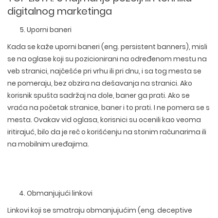
digitalnog marketinga
Uporni baneri
Kada se kaže uporni baneri (eng. persistent banners), misli
se na oglase koji su pozicionirani na određenom mestu na
veb stranici, najčešće pri vrhu ili pri dnu, i sa tog mesta se
ne pomeraju, bez obzira na dešavanja na stranici. Ako
korisnik spušta sadržaj na dole, baner ga prati. Ako se
vraća na početak stranice, baner i to prati. I ne pomera se s
mesta. Ovakav vid oglasa, korisnici su ocenili kao veoma
iritirajuć, bilo da je reč o korišćenju na stonim računarima ili
na mobilnim uređajima.
Obmanjujući linkovi
Linkovi koji se smatraju obmanjujućim (eng. deceptive