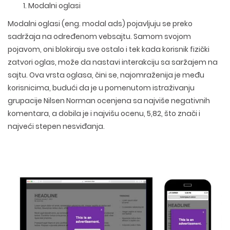
Modalni oglasi
Modalni oglasi (eng. modal ads) pojavljuju se preko
sadržaja na određenom vebsajtu. Samom svojom
pojavom, oni blokiraju sve ostalo i tek kada korisnik fizički
zatvori oglas, može da nastavi interakciju sa saržajem na
sajtu. Ova vrsta oglasa, čini se, najomraženija je među
korisnicima, budući da je u pomenutom istraživanju
grupacije Nilsen Norman ocenjena sa najviše negativnih
komentara, a dobila je i najvišu ocenu, 5,82, što znači i
najveći stepen nesviđanja.