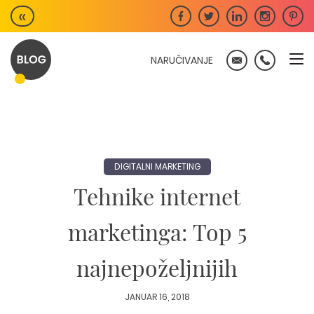
Skip
«
to
content
NARUČIVANJE
DIGITALNI MARKETING
Tehnike internet
marketinga: Top 5
najnepoželjnijih
JANUAR 16, 2018