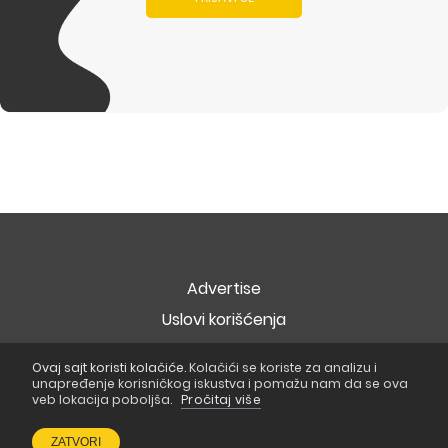
Advertise
Uslovi korišćenja
Politika privatnosti
Ovaj sajt koristi kolačiće.
Kolačići se koriste za analizu i
Politika o kolačićima
unapređenje korisničkog iskustva i pomažu nam da se ova
veb lokacija poboljša.
Pročitaj više
Copyright © 2026
Popart Studio
. Sva prava zadržana
ZATVORI