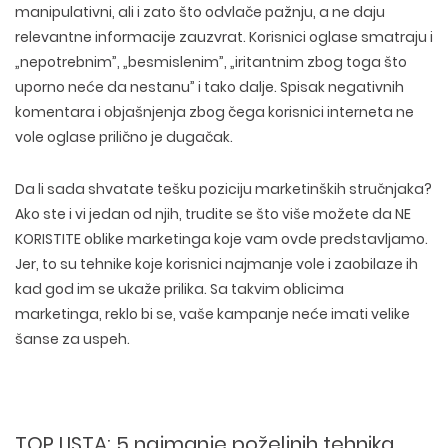
manipulativni, ali i zato što odvlače pažnju, a ne daju
relevantne informacije zauzvrat. Korisnici oglase smatraju i
„nepotrebnim”, „besmislenim”, „iritantnim zbog toga što
uporno neće da nestanu” i tako dalje. Spisak negativnih
komentara i objašnjenja zbog čega korisnici interneta ne
vole oglase prilično je dugačak.
Da li sada shvatate tešku poziciju marketinških stručnjaka?
Ako ste i vi jedan od njih, trudite se što više možete da NE
KORISTITE oblike marketinga koje vam ovde predstavljamo.
Jer, to su tehnike koje korisnici najmanje vole i zaobilaze ih
kad god im se ukaže prilika. Sa takvim oblicima
marketinga, reklo bi se, vaše kampanje neće imati velike
šanse za uspeh.
TOP LISTA: 5 najmanje poželjnih tehnika