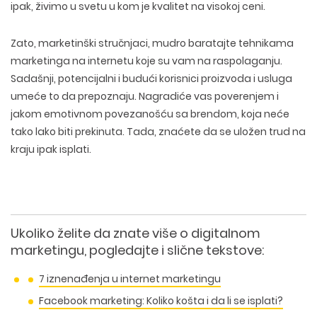
ipak, živimo u svetu u kom je kvalitet na visokoj ceni.
Zato, marketinški stručnjaci, mudro baratajte tehnikama
marketinga na internetu koje su vam na raspolaganju.
Sadašnji, potencijalni i budući korisnici proizvoda i usluga
umeće to da prepoznaju. Nagradiće vas poverenjem i
jakom emotivnom povezanošću sa brendom, koja neće
tako lako biti prekinuta. Tada, znaćete da se uložen trud na
kraju ipak isplati.
Ukoliko želite da znate više o digitalnom
marketingu, pogledajte i slične tekstove:
7 iznenađenja u internet marketingu
Facebook marketing: Koliko košta i da li se isplati?