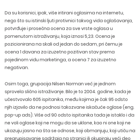
Da su korisnici, ipak, više iritirani oglasima na internetu,
nego što su istinski ljuti protivnici takvog vida oglašavanja,
potvrđuje i prosečna ocena za sve vrste oglasa u
pomenutom istraživanju, koja iznosi 5,23. Ocena je
pozicionirana na skali od jedan do sedam, pri čemu je
ocena 1 davana za izuzetno pozitivan stav prema
pojedinom vidu marketinga, a ocena 7 za izuzetno
negativan.
Osim toga, grupacija Nilsen Norman već je jednom
sprovela slično istraživanje. Bilo je to 2004. godine, kada je
učestvovalo 605 ispitanika, među kojima je čak 95 odsto
njih izjavilo da ne podnosi takozvane iskačuće oglase (eng.
pop-up ads). Više od 90 odsto ispitanika tada je istaklo i da
ne voli oglase koji ne mogu da se uklone, kao ni one koji ne
ukazuju jasno na šta se odnose, koji obmanjuju, koji utiču na
pregrupisavanje sadržaja na stranici ili okupiraju veći deo